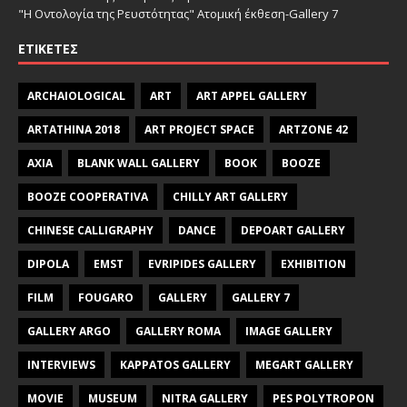
"Η Οντολογία της Ρευστότητας" Ατομική έκθεση-Gallery 7
ΕΤΙΚΈΤΕΣ
ARCHAIOLOGICAL
ART
ART APPEL GALLERY
ARTATHINA 2018
ART PROJECT SPACE
ARTZONE 42
AXIA
BLANK WALL GALLERY
BOOK
BOOZE
BOOZE COOPERATIVA
CHILLY ART GALLERY
CHINESE CALLIGRAPHY
DANCE
DEPOART GALLERY
DIPOLA
EMST
EVRIPIDES GALLERY
EXHIBITION
FILM
FOUGARO
GALLERY
GALLERY 7
GALLERY ARGO
GALLERY ROMA
IMAGE GALLERY
INTERVIEWS
KAPPATOS GALLERY
MEGART GALLERY
MOVIE
MUSEUM
NITRA GALLERY
PES POLYTROPON