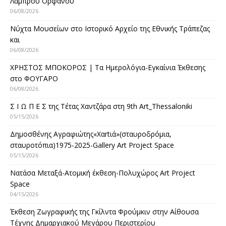
Λάμπρου Ορφανού
06/08/2026
Νύχτα Μουσείων στο Ιστορικό Αρχείο της Εθνικής Τράπεζας
και
06/08/2026
ΧΡΗΣΤΟΣ ΜΠΟΚΟΡΟΣ | Τα Ημερολόγια-Εγκαίνια Έκθεσης
στο ΦΟΥΓΑΡΟ
06/08/2026
Σ Ι Ω Π Ε Σ της Τέτας Χαντζάρα στη 9th Art_Thessaloniki
05/15/2026
Δημοσθένης Αγραφιώτης«Xαrtιά»(σταυροδρόμια,
σταυροτόπια)1975-2025-Gallery Art Project Space
05/15/2026
Νατάσα Μεταξά-Ατομική έκθεση-Πολυχώρος Art Project
Space
04/15/2026
Έκθεση Ζωγραφικής της Γκίλντα Φρούμκιν στην Αίθουσα
Τέχνης Δημαρχιακού Μεγάρου Περιστερίου