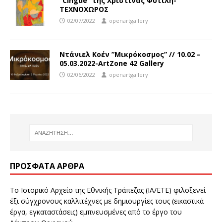
“Cingue” της Χριστίνας Φυτιλή-
ΤΕΧΝΟΧΩΡΟΣ
02/07/2022
openartgallery
Ντάνιελ Κοέν ”Μικρόκοσμος” // 10.02 –
05.03.2022-ArtZone 42 Gallery
02/06/2022
openartgallery
ΠΡΌΣΦΑΤΑ ΆΡΘΡΑ
Το Ιστορικό Αρχείο της Εθνικής Τράπεζας (ΙΑ/ΕΤΕ) φιλοξενεί
έξι σύγχρονους καλλιτέχνες με δημιουργίες τους (εικαστικά
έργα, εγκαταστάσεις) εμπνευσμένες από το έργο του