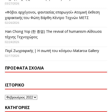
03/27/2026
«Φόβοι αρχέγονοι, φαντασίας επαρωγοί» Ατομική έκθεση
χαρακτικής του Φώτη Βάρθη-Κέντρο Τεχνών ΜΕΤΣ
02/26/2026
Han Chong Yop (한 종엽) The revival of humanism-Αίθουσα
τέχνης Τεχνοχώρος
02/24/2026
Περί Ζωγραφικής | Η σιωπή του κόσμου-Mataroa Gallery
02/17/2026
ΠΡΌΣΦΑΤΑ ΣΧΌΛΙΑ
ΙΣΤΟΡΙΚΌ
KΑΤΗΓΟΡΊΕΣ