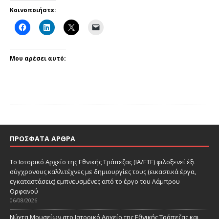
Κοινοποιήστε:
Μου αρέσει αυτό:
ΠΡΌΣΦΑΤΑ ΆΡΘΡΑ
Το Ιστορικό Αρχείο της Εθνικής Τράπεζας (ΙΑ/ΕΤΕ) φιλοξενεί έξι
σύγχρονους καλλιτέχνες με δημιουργίες τους (εικαστικά έργα,
εγκαταστάσεις) εμπνευσμένες από το έργο του Λάμπρου
Ορφανού
06/08/2026
Νύχτα Μουσείων στο Ιστορικό Αρχείο της Εθνικής Τράπεζας και