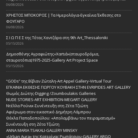
06/08/2026
ΧΡΗΣΤΟΣ ΜΠΟΚΟΡΟΣ | Τα Ημερολόγια-Εγκαίνια Έκθεσης στο
ΦΟΥΓΑΡΟ
06/08/2026
Σ Ι Ω Π Ε Σ της Τέτας Χαντζάρα στη 9th Art_Thessaloniki
05/15/2026
Δημοσθένης Αγραφιώτης«Xαrtιά»(σταυροδρόμια,
σταυροτόπια)1975-2025-Gallery Art Project Space
05/15/2026
“GODs” της Βίβιαν Ζώταλη-Art Appel Gallery-Virtual Tour
ΕΓΚΑΙΝΙΑ ΕΚΘΕΣΗΣ ΓΙΩΡΓΟΥ ΚΟΥΒΑΚΗ ΣΤΗΝ EVRIPIDES ART GALLERY
Θωμάς Διώτης-Digging /Zoumboulakis Galleries
NUDE STORIES-ΑRT EXHIBITION-MEGART GALLERY
Ντέλλα Ρούνικ-Συνέντευξη στη Ζέτα Τζιώτη
Αφιέρωμα στον εικαστικό Δημήτρη Λάμπρου
Θέκλα Παπαδοπούλου: «Απολαμβάνω τον πειραματισμό»
Συνέντευξη στη Ζέτα Τζιώτη
ANNA MARIA TSAKALI-GALLERY MINSKY
«Urban Aura» της Κατερίνας Ριμπάτσιου-GALLERY ARGO