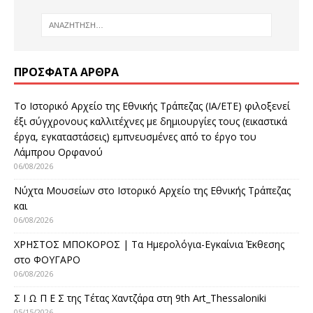
ΠΡΌΣΦΑΤΑ ΆΡΘΡΑ
Το Ιστορικό Αρχείο της Εθνικής Τράπεζας (ΙΑ/ΕΤΕ) φιλοξενεί
έξι σύγχρονους καλλιτέχνες με δημιουργίες τους (εικαστικά
έργα, εγκαταστάσεις) εμπνευσμένες από το έργο του
Λάμπρου Ορφανού
06/08/2026
Νύχτα Μουσείων στο Ιστορικό Αρχείο της Εθνικής Τράπεζας
και
06/08/2026
ΧΡΗΣΤΟΣ ΜΠΟΚΟΡΟΣ | Τα Ημερολόγια-Εγκαίνια Έκθεσης
στο ΦΟΥΓΑΡΟ
06/08/2026
Σ Ι Ω Π Ε Σ της Τέτας Χαντζάρα στη 9th Art_Thessaloniki
05/15/2026