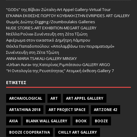
“GODs” της Βίβιαν Ζώταλη-Art Appel Gallery-Virtual Tour
ΕΓΚΑΙΝΙΑ ΕΚΘΕΣΗΣ ΓΙΩΡΓΟΥ ΚΟΥΒΑΚΗ ΣΤΗΝ EVRIPIDES ART GALLERY
Θωμάς Διώτης-Digging /Zoumboulakis Galleries
NUDE STORIES-ΑRT EXHIBITION-MEGART GALLERY
Ντέλλα Ρούνικ-Συνέντευξη στη Ζέτα Τζιώτη
Αφιέρωμα στον εικαστικό Δημήτρη Λάμπρου
Θέκλα Παπαδοπούλου: «Απολαμβάνω τον πειραματισμό»
Συνέντευξη στη Ζέτα Τζιώτη
ANNA MARIA TSAKALI-GALLERY MINSKY
«Urban Aura» της Κατερίνας Ριμπάτσιου-GALLERY ARGO
"Η Οντολογία της Ρευστότητας" Ατομική έκθεση-Gallery 7
ΕΤΙΚΈΤΕΣ
ARCHAIOLOGICAL
ART
ART APPEL GALLERY
ARTATHINA 2018
ART PROJECT SPACE
ARTZONE 42
AXIA
BLANK WALL GALLERY
BOOK
BOOZE
BOOZE COOPERATIVA
CHILLY ART GALLERY