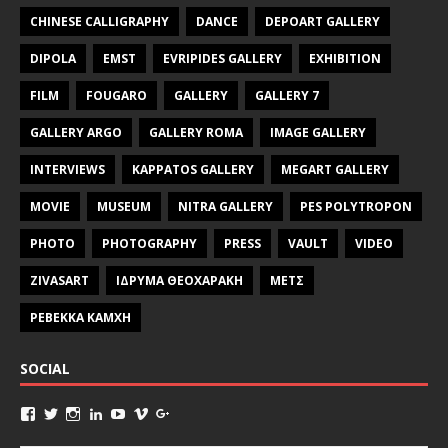
CHINESE CALLIGRAPHY
DANCE
DEPOART GALLERY
DIPOLA
EMST
EVRIPIDES GALLERY
EXHIBITION
FILM
FOUGARO
GALLERY
GALLERY 7
GALLERY ARGO
GALLERY ROMA
IMAGE GALLERY
INTERVIEWS
KAPPATOS GALLERY
MEGART GALLERY
MOVIE
MUSEUM
NITRA GALLERY
PES POLYTROPON
PHOTO
PHOTOGRAPHY
PRESS
VAULT
VIDEO
ZIVASART
ΙΔΡΥΜΑ ΘΕΟΧΑΡΑΚΗ
ΜΕΤΣ
ΡΕΒΕΚΚΑ ΚΑΜΧΗ
SOCIAL