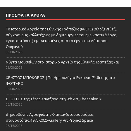
ΠΡΌΣΦΑΤΑ ΆΡΘΡΑ
Το Ιστορικό Αρχείο της Εθνικής Τράπεζας (ΙΑ/ΕΤΕ) φιλοξενεί έξι
σύγχρονους καλλιτέχνες με δημιουργίες τους (εικαστικά έργα,
εγκαταστάσεις) εμπνευσμένες από το έργο του Λάμπρου
Ορφανού
06/08/2026
Νύχτα Μουσείων στο Ιστορικό Αρχείο της Εθνικής Τράπεζας και
06/08/2026
ΧΡΗΣΤΟΣ ΜΠΟΚΟΡΟΣ | Τα Ημερολόγια-Εγκαίνια Έκθεσης στο
ΦΟΥΓΑΡΟ
06/08/2026
Σ Ι Ω Π Ε Σ της Τέτας Χαντζάρα στη 9th Art_Thessaloniki
05/15/2026
Δημοσθένης Αγραφιώτης«Xαrtιά»(σταυροδρόμια,
σταυροτόπια)1975-2025-Gallery Art Project Space
05/15/2026