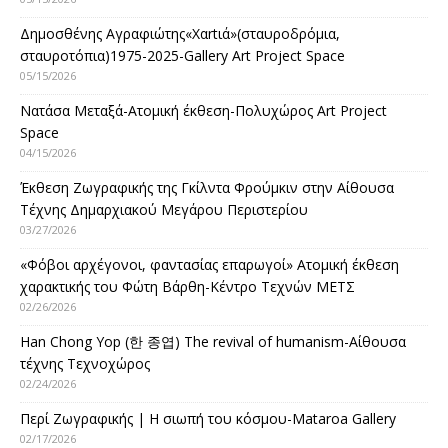
Δημοσθένης Αγραφιώτης«Xαrtιά»(σταυροδρόμια,
σταυροτόπια)1975-2025-Gallery Art Project Space
05/15/2026
Νατάσα Μεταξά-Ατομική έκθεση-Πολυχώρος Art Project
Space
04/15/2026
Έκθεση Ζωγραφικής της Γκίλντα Φρούμκιν στην Αίθουσα
Τέχνης Δημαρχιακού Μεγάρου Περιστερίου
03/27/2026
«Φόβοι αρχέγονοι, φαντασίας επαρωγοί» Ατομική έκθεση
χαρακτικής του Φώτη Βάρθη-Κέντρο Τεχνών ΜΕΤΣ
02/26/2026
Han Chong Yop (한 종엽) The revival of humanism-Αίθουσα
τέχνης Τεχνοχώρος
02/24/2026
Περί Ζωγραφικής | Η σιωπή του κόσμου-Mataroa Gallery
02/17/2026