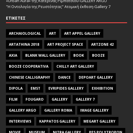
«Urban Aura» της Κατερίνας Ριμπάτσιου-GALLERY ARGO
"Η Οντολογία της Ρευστότητας" Ατομική έκθεση-Gallery 7
ΕΤΙΚΈΤΕΣ
ARCHAIOLOGICAL
ART
ART APPEL GALLERY
ARTATHINA 2018
ART PROJECT SPACE
ARTZONE 42
AXIA
BLANK WALL GALLERY
BOOK
BOOZE
BOOZE COOPERATIVA
CHILLY ART GALLERY
CHINESE CALLIGRAPHY
DANCE
DEPOART GALLERY
DIPOLA
EMST
EVRIPIDES GALLERY
EXHIBITION
FILM
FOUGARO
GALLERY
GALLERY 7
GALLERY ARGO
GALLERY ROMA
IMAGE GALLERY
INTERVIEWS
KAPPATOS GALLERY
MEGART GALLERY
MOVIE
MUSEUM
NITRA GALLERY
PES POLYTROPON