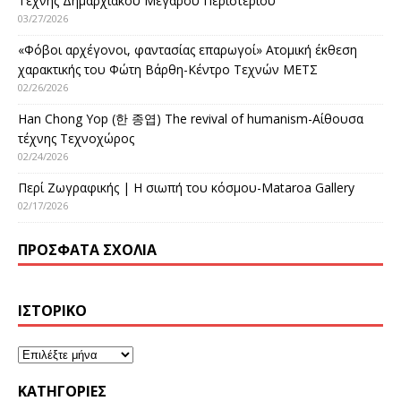
Τέχνης Δημαρχιακού Μεγάρου Περιστερίου
03/27/2026
«Φόβοι αρχέγονοι, φαντασίας επαρωγοί» Ατομική έκθεση
χαρακτικής του Φώτη Βάρθη-Κέντρο Τεχνών ΜΕΤΣ
02/26/2026
Han Chong Yop (한 종엽) The revival of humanism-Αίθουσα
τέχνης Τεχνοχώρος
02/24/2026
Περί Ζωγραφικής | Η σιωπή του κόσμου-Mataroa Gallery
02/17/2026
ΠΡΌΣΦΑΤΑ ΣΧΌΛΙΑ
ΙΣΤΟΡΙΚΌ
KΑΤΗΓΟΡΊΕΣ