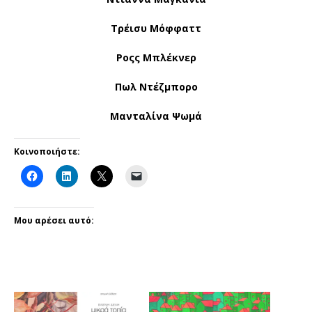
Τρέισυ Μόφφαττ
Ροςς Μπλέκνερ
Πωλ Ντέζμπορο
Μανταλίνα Ψωμά
Κοινοποιήστε:
Μου αρέσει αυτό: