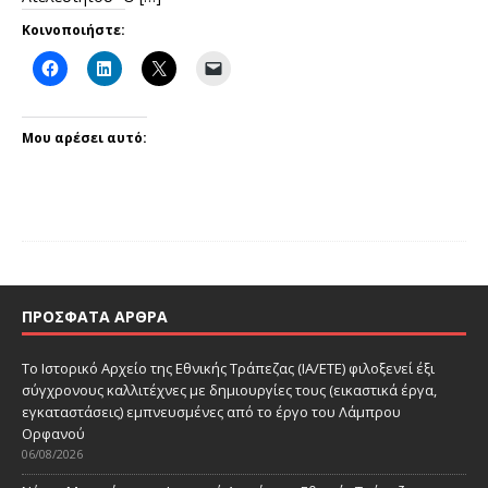
Κοινοποιήστε:
Μου αρέσει αυτό:
ΠΡΌΣΦΑΤΑ ΆΡΘΡΑ
Το Ιστορικό Αρχείο της Εθνικής Τράπεζας (ΙΑ/ΕΤΕ) φιλοξενεί έξι
σύγχρονους καλλιτέχνες με δημιουργίες τους (εικαστικά έργα,
εγκαταστάσεις) εμπνευσμένες από το έργο του Λάμπρου
Ορφανού
06/08/2026