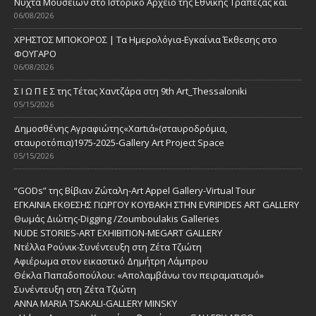
Νύχτα Μουσείων στο Ιστορικό Αρχείο της Εθνικής Τράπεζας και
06/08/2026
ΧΡΗΣΤΟΣ ΜΠΟΚΟΡΟΣ | Τα Ημερολόγια-Εγκαίνια Έκθεσης στο
ΦΟΥΓΑΡΟ
06/08/2026
Σ Ι Ω Π Ε Σ της Τέτας Χαντζάρα στη 9th Art_Thessaloniki
05/15/2026
Δημοσθένης Αγραφιώτης«Xαrtιά»(σταυροδρόμια,
σταυροτόπια)1975-2025-Gallery Art Project Space
05/15/2026
“GODs” της Βίβιαν Ζώταλη-Art Appel Gallery-Virtual Tour
ΕΓΚΑΙΝΙΑ ΕΚΘΕΣΗΣ ΓΙΩΡΓΟΥ ΚΟΥΒΑΚΗ ΣΤΗΝ EVRIPIDES ART GALLERY
Θωμάς Διώτης-Digging /Zoumboulakis Galleries
NUDE STORIES-ΑRT EXHIBITION-MEGART GALLERY
Ντέλλα Ρούνικ-Συνέντευξη στη Ζέτα Τζιώτη
Αφιέρωμα στον εικαστικό Δημήτρη Λάμπρου
Θέκλα Παπαδοπούλου: «Απολαμβάνω τον πειραματισμό»
Συνέντευξη στη Ζέτα Τζιώτη
ANNA MARIA TSAKALI-GALLERY MINSKY