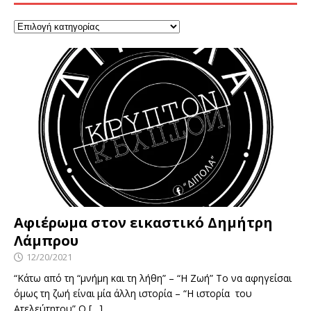
Αφιέρωμα στον εικαστικό Δημήτρη
Λάμπρου
12/20/2021
“Κάτω από τη “μνήμη και τη λήθη” – “Η Ζωή” Το να αφηγείσαι
όμως τη ζωή είναι μία άλλη ιστορία – “Η ιστορία του
Ατελεύτητου” Ο
[…]