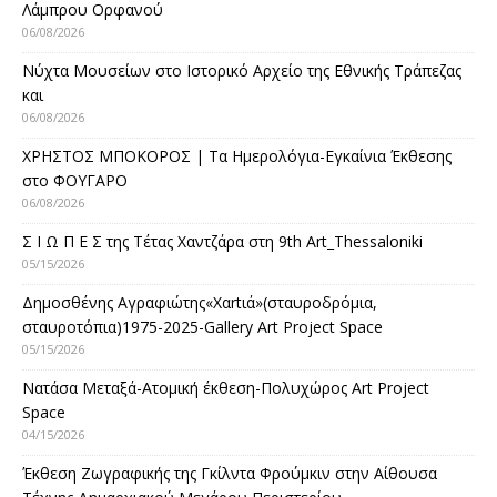
Λάμπρου Ορφανού
06/08/2026
Νύχτα Μουσείων στο Ιστορικό Αρχείο της Εθνικής Τράπεζας
και
06/08/2026
ΧΡΗΣΤΟΣ ΜΠΟΚΟΡΟΣ | Τα Ημερολόγια-Εγκαίνια Έκθεσης
στο ΦΟΥΓΑΡΟ
06/08/2026
Σ Ι Ω Π Ε Σ της Τέτας Χαντζάρα στη 9th Art_Thessaloniki
05/15/2026
Δημοσθένης Αγραφιώτης«Xαrtιά»(σταυροδρόμια,
σταυροτόπια)1975-2025-Gallery Art Project Space
05/15/2026
Νατάσα Μεταξά-Ατομική έκθεση-Πολυχώρος Art Project
Space
04/15/2026
Έκθεση Ζωγραφικής της Γκίλντα Φρούμκιν στην Αίθουσα