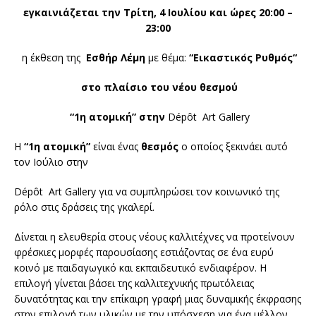
εγκαινιάζεται την Τρίτη, 4 Ιουλίου και ώρες 20:00 –
23:00
η έκθεση της
Εσθήρ Λέμη
με θέμα:
“
E
ικαστικο
ς Ρυθμο
ς
“
στο πλαίσιο του νέου θεσμού
“1η ατομική” στην
Dépôt Art Gallery
Η
“1η ατομική”
είναι ένας
θεσμός
ο οποίος ξεκινάει αυτό
τον Ιούλιο στην
Dépôt Art Gallery για να συμπληρώσει τον κοινωνικό της
ρόλο στις δράσεις της γκαλερί.
Δίνεται η ελευθερία στους νέους καλλιτέχνες να προτείνουν
φρέσκιες μορφές παρουσίασης εστιάζοντας σε ένα ευρύ
κοινό με παιδαγωγικό και εκπαιδευτικό ενδιαφέρον. Η
επιλογή γίνεται βάσει της καλλιτεχνικής πρωτόλειας
δυνατότητας και την επίκαιρη γραφή μιας δυναμικής έκφρασης
στην επιλογή των υλικών με την υπόσχεση για ένα μέλλον