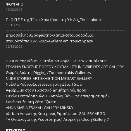
ΦΟΥΓΑΡΟ
06/08/2026
Σ Ι Ω Π Ε Σ της Τέτας Χαντζάρα στη 9th Art_Thessaloniki
05/15/2026
Δημοσθένης Αγραφιώτης«Xαrtιά»(σταυροδρόμια,
σταυροτόπια)1975-2025-Gallery Art Project Space
05/15/2026
“GODs” της Βίβιαν Ζώταλη-Art Appel Gallery-Virtual Tour
ΕΓΚΑΙΝΙΑ ΕΚΘΕΣΗΣ ΓΙΩΡΓΟΥ ΚΟΥΒΑΚΗ ΣΤΗΝ EVRIPIDES ART GALLERY
Θωμάς Διώτης-Digging /Zoumboulakis Galleries
NUDE STORIES-ΑRT EXHIBITION-MEGART GALLERY
Ντέλλα Ρούνικ-Συνέντευξη στη Ζέτα Τζιώτη
Αφιέρωμα στον εικαστικό Δημήτρη Λάμπρου
Θέκλα Παπαδοπούλου: «Απολαμβάνω τον πειραματισμό»
Συνέντευξη στη Ζέτα Τζιώτη
ANNA MARIA TSAKALI-GALLERY MINSKY
«Urban Aura» της Κατερίνας Ριμπάτσιου-GALLERY ARGO
"Η Οντολογία της Ρευστότητας" Ατομική έκθεση-Gallery 7
ΕΤΙΚΈΤΕΣ