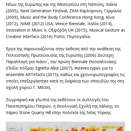
Νέων της Ευρώπης και της Μεσογείου στη Νάπολη, Ιταλία
(2005), Next Generation Festival, ZKM Καρλσρουη, Γερμανία
(2009), Music and the Body Conference Hong Kong, Κίνα
(2012), NIME (2012) USA, Venice Biennale, Ιταλία (2014),
Innovation in Music II, Οξφόρδη UK (2015), Musical Gesture as
Creative Interface (2016) Porto, Πορτογαλία.
Έργα της παρουσιάζονται στην έκθεση από την ανάθεση της
Πολιτιστικής Πρωτεύουσας της Ευρώπης (2006) ́́Δεύτερη
Παραλλαγή για πιάνο ́́, την πρώτη Biennale Θεσσαλονίκης
(Πεδίο Κόδρα) ‘Egretta Alba’ (2007), #stereo.types για το
ensemble ARTéfacts (2015), καθώς και χρονοφωτογραφίες τις
οποίες επεξεργάστηκε κατά τη διάρκεια των σπουδών της στη
σχολή χορού Γ. Μέτση.
Ζωγραφική και γλυπτά της εκθέτουν οι συλλογές του
Πανεπιστημίου Πατρών, η Θεολογική Σχολή της Χάλκης, το
πάρκο Stone Quarry Hill στην πολιτεία της Νέας Υόρκης.