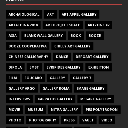
ARCHAIOLOGICAL
ART
ART APPEL GALLERY
ARTATHINA 2018
ART PROJECT SPACE
ARTZONE 42
AXIA
BLANK WALL GALLERY
BOOK
BOOZE
BOOZE COOPERATIVA
CHILLY ART GALLERY
CHINESE CALLIGRAPHY
DANCE
DEPOART GALLERY
DIPOLA
EMST
EVRIPIDES GALLERY
EXHIBITION
FILM
FOUGARO
GALLERY
GALLERY 7
GALLERY ARGO
GALLERY ROMA
IMAGE GALLERY
INTERVIEWS
KAPPATOS GALLERY
MEGART GALLERY
MOVIE
MUSEUM
NITRA GALLERY
PES POLYTROPON
PHOTO
PHOTOGRAPHY
PRESS
VAULT
VIDEO