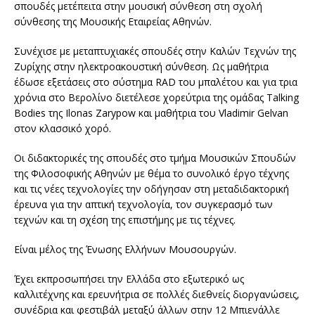
σπουδές μετέπειτα στην μουσική σύνθεση στη σχολή
σύνθεσης της Μουσικής Εταιρείας Αθηνών.
Συνέχισε με μεταπτυχιακές σπουδές στην Καλών Τεχνών της
Ζυρίχης στην ηλεκτροακουστική σύνθεση. Ως μαθήτρια
έδωσε εξετάσεις στο σύστημα RAD του μπαλέτου και για τρια
χρόνια στο Βερολίνο διετέλεσε χορεύτρια της ομάδας Talking
Bodies της Ιlonas Zarypow και μαθήτρια του Vladimir Gelvan
στον κλασσικό χορό.
Οι διδακτορικές της σπουδές στο τμήμα Μουσικών Σπουδών
της Φιλοσοφικής Αθηνών με θέμα το συνολικό έργο τέχνης
και τις νέες τεχνολογίες την οδήγησαν στη μεταδιδακτορική
έρευνα για την απτική τεχνολογία, τον συγκερασμό των
τεχνών και τη σχέση της επιστήμης με τις τέχνες.
Είναι μέλος της Ένωσης Ελλήνων Μουσουργών.
Έχει εκπροσωπήσει την Ελλάδα στο εξωτερικό ως
καλλιτέχνης και ερευνήτρια σε πολλές διεθνείς διοργανώσεις,
συνέδρια και φεστιβάλ μεταξύ άλλων στην 12 Μπιενάλλε