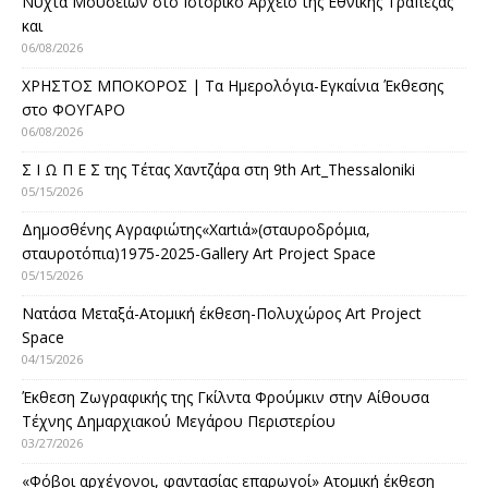
Νύχτα Μουσείων στο Ιστορικό Αρχείο της Εθνικής Τράπεζας
και
06/08/2026
ΧΡΗΣΤΟΣ ΜΠΟΚΟΡΟΣ | Τα Ημερολόγια-Εγκαίνια Έκθεσης
στο ΦΟΥΓΑΡΟ
06/08/2026
Σ Ι Ω Π Ε Σ της Τέτας Χαντζάρα στη 9th Art_Thessaloniki
05/15/2026
Δημοσθένης Αγραφιώτης«Xαrtιά»(σταυροδρόμια,
σταυροτόπια)1975-2025-Gallery Art Project Space
05/15/2026
Νατάσα Μεταξά-Ατομική έκθεση-Πολυχώρος Art Project
Space
04/15/2026
Έκθεση Ζωγραφικής της Γκίλντα Φρούμκιν στην Αίθουσα
Τέχνης Δημαρχιακού Μεγάρου Περιστερίου
03/27/2026
«Φόβοι αρχέγονοι, φαντασίας επαρωγοί» Ατομική έκθεση