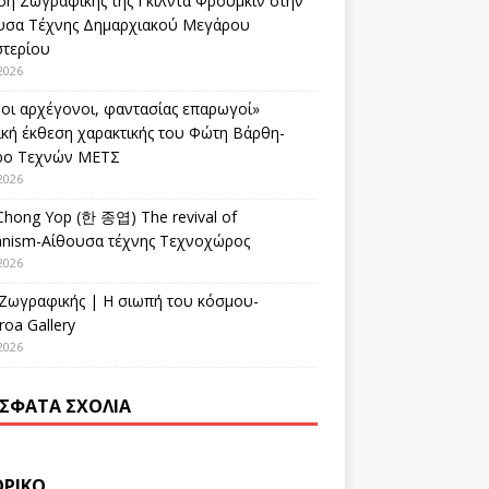
ση Ζωγραφικής της Γκίλντα Φρούμκιν στην
υσα Τέχνης Δημαρχιακού Μεγάρου
στερίου
2026
οι αρχέγονοι, φαντασίας επαρωγοί»
ική έκθεση χαρακτικής του Φώτη Βάρθη-
ρο Τεχνών ΜΕΤΣ
2026
Chong Yop (한 종엽) The revival of
nism-Αίθουσα τέχνης Τεχνοχώρος
2026
 Ζωγραφικής | Η σιωπή του κόσμου-
oa Gallery
2026
ΣΦΑΤΑ ΣΧΌΛΙΑ
ΟΡΙΚΌ