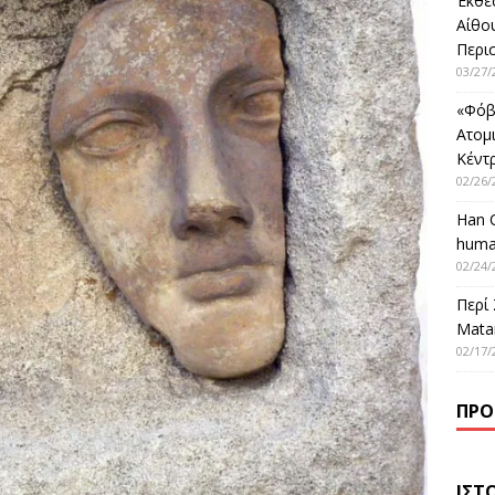
Έκθε
Αίθο
Περι
03/27/
«Φόβ
Ατομ
Κέντ
02/26/
Han 
huma
02/24/
Περί
Matar
02/17/
ΠΡΌ
ΙΣΤ