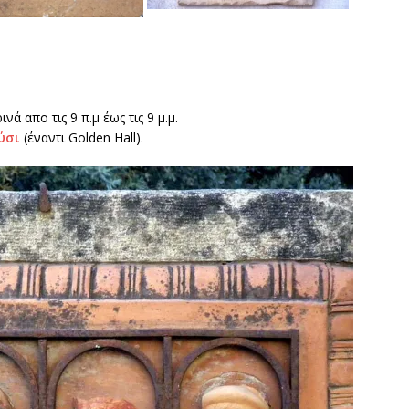
ά απο τις 9 π.μ έως τις 9 μ.μ.
ύσι
(έναντι Golden Hall).