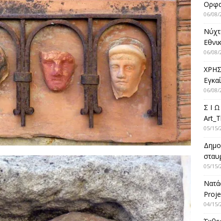
Ορφ
06/08/
Νύχτ
Εθνικ
06/08/
ΧΡΗΣ
Εγκα
06/08/
Σ Ι Ω
Art_T
05/15/
Δημο
σταυρ
05/15/
Νατά
Proje
04/15/