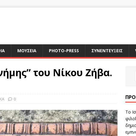
ΙΑ
ΜΟΥΣΕΙΑ
PHOTO-PRESS
ΣΥΝΕΝΤΕΥΞΕΙΣ
ήμης” του Νίκου Ζήβα.
ΠΡΌ
ΙΚΑ
0
Το Ισ
φιλοξ
δημιο
εμπν