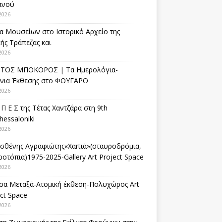
ανού
2026
α Μουσείων στο Ιστορικό Αρχείο της
ής Τράπεζας και
2026
ΤΟΣ ΜΠΟΚΟΡΟΣ | Τα Ημερολόγια-
ίνια Έκθεσης στο ΦΟΥΓΑΡΟ
2026
 Π Ε Σ της Τέτας Χαντζάρα στη 9th
hessaloniki
2026
σθένης Αγραφιώτης«Xαrtιά»(σταυροδρόμια,
οτόπια)1975-2025-Gallery Art Project Space
2026
σα Μεταξά-Ατομική έκθεση-Πολυχώρος Art
ct Space
2026