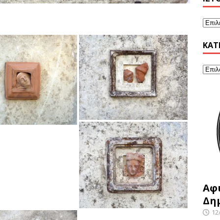
KΑΤ
Αφ
Δη
12