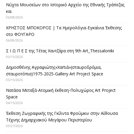
Νύχτα Μουσείων στο Ιστορικό Αρχείο της Εθνικής Τράπεζας
και
06/08/2026
ΧΡΗΣΤΟΣ ΜΠΟΚΟΡΟΣ | Τα Ημερολόγια-Εγκαίνια Έκθεσης
στο ΦΟΥΓΑΡΟ
06/08/2026
Σ Ι Ω Π Ε Σ της Τέτας Χαντζάρα στη 9th Art_Thessaloniki
05/15/2026
Δημοσθένης Αγραφιώτης«Xαrtιά»(σταυροδρόμια,
σταυροτόπια)1975-2025-Gallery Art Project Space
05/15/2026
Νατάσα Μεταξά-Ατομική έκθεση-Πολυχώρος Art Project
Space
04/15/2026
Έκθεση Ζωγραφικής της Γκίλντα Φρούμκιν στην Αίθουσα
Τέχνης Δημαρχιακού Μεγάρου Περιστερίου
03/27/2026