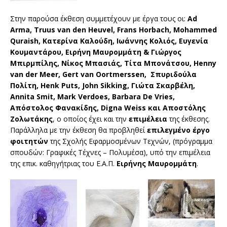
Στην παρούσα έκθεση συμμετέχουν με έργα τους οι:
Ad
Arma, Truus van den Heuvel, Frans Horbach, Mohammed
Quraish, Κατερίνα Καλούδη, Ιωάννης Κολιός, Ευγενία
Κουμαντάρου, Ειρήνη Μαυρομμάτη & Γιώργος
Μπιρμπίλης, Νίκος Μπασιάς, Τίτα Μπονάτσου, Henny
van der Meer, Gert van Oortmerssen, Σπυριδούλα
Πολίτη, Henk Puts, John Sikking, Γιώτα Σκαρβέλη,
Annita Smit, Mark Verdoes, Barbara De Vries,
Απόστολος Φανακίδης, Digna Wei
s
s και Αποστόλης
Ζολωτάκης
, ο οποίος έχει και την
επιμέλεια
της έκθεσης.
Παράλληλα με την έκθεση θα προβληθεί
επιλεγμένο έργο
φοιτητών
της Σχολής Εφαρμοσμένων Τεχνών, (πρόγραμμα
σπουδών: Γραφικές Τέχνες – Πολυμέσα), υπό την επιμέλεια
της επικ. καθηγήτριας του Ε.Α.Π.
Ειρήνης Μαυρομμάτη
.