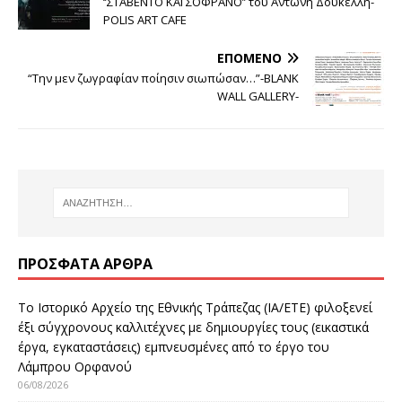
‘’ΣΤΑΒΕΝΤΟ ΚΑΙ ΣΟΦΡΑΝΟ’’ του Αντώνη Δουκέλλη-
POLIS ART CAFE
ΕΠΌΜΕΝΟ
“Την μεν ζωγραφίαν ποίησιν σιωπώσαν…”-BLANK
WALL GALLERY-
ΠΡΌΣΦΑΤΑ ΆΡΘΡΑ
Το Ιστορικό Αρχείο της Εθνικής Τράπεζας (ΙΑ/ΕΤΕ) φιλοξενεί
έξι σύγχρονους καλλιτέχνες με δημιουργίες τους (εικαστικά
έργα, εγκαταστάσεις) εμπνευσμένες από το έργο του
Λάμπρου Ορφανού
06/08/2026