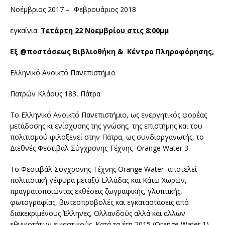
Νοέμβριος 2017 – Φεβρουάριος 2018
εγκαίνια:
Τετάρτη 22 Νοεμβρίου στις 8:00μμ
E
ξ @ποστάσεως Βιβλιοθήκη & Κέντρο Πληροφόρησης,
Ελληνικό Ανοικτό Πανεπιστήμιο
Πατρών Κλάους 183, Πάτρα
Το Ελληνικό Ανοικτό Πανεπιστήμιο, ως ενεργητικός φορέας
μετάδοσης κι ενίσχυσης της γνώσης, της επιστήμης και του
πολιτισμού φιλοξενεί στην Πάτρα, ως συνδιοργανωτής, το
Διεθνές Φεστιβάλ Σύγχρονης Τέχνης Orange Water 3.
Το Φεστιβάλ Σύγχρονης Τέχνης Orange Water αποτελεί
πολιτιστική γέφυρα μεταξύ Ελλάδας και Κάτω Χωρών,
πραγματοποιώντας εκθέσεις ζωγραφικής, γλυπτικής,
φωτογραφίας, βιντεοπροβολές και εγκαταστάσεις από
διακεκριμένους Έλληνες, Ολλανδούς αλλά και άλλων
εθνικοτήτων εικαστικούς. Κατά τα έτη 2015 (Orange Water 1)