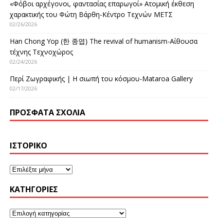
«Φόβοι αρχέγονοι, φαντασίας επαρωγοί» Ατομική έκθεση
χαρακτικής του Φώτη Βάρθη-Κέντρο Τεχνών ΜΕΤΣ
02/26/2026
Han Chong Yop (한 종엽) The revival of humanism-Αίθουσα
τέχνης Τεχνοχώρος
02/24/2026
Περί Ζωγραφικής | Η σιωπή του κόσμου-Mataroa Gallery
02/17/2026
ΠΡΌΣΦΑΤΑ ΣΧΌΛΙΑ
ΙΣΤΟΡΙΚΌ
KΑΤΗΓΟΡΊΕΣ