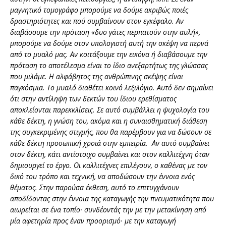
μαγνητικό τομογράφο μπορούμε να δούμε ακριβώς ποιές
δραστηριότητες και πού συμβαίνουν στον εγκέφαλο. Αν
διαβάσουμε την πρόταση «δυο γάτες περπατούν στην αυλή»,
μπορούμε να δούμε στον υπολογιστή αυτή την σκέψη να περνά
από το μυαλό μας. Αν κοιτάξουμε την εικόνα ή διαβάσουμε την
πρόταση το αποτέλεσμα είναι το ίδιο ανεξαρτήτως της γλώσσας
που μιλάμε. Η αλφάβητος της ανθρώπινης σκέψης είναι
παγκόσμια. Το μυαλό διαθέτει κοινό λεξιλόγιο. Αυτό δεν σημαίνει
ότι στην αντίληψη των δεκτών του ίδιου ερεθίσματος
αποκλείονται παρεκκλίσεις. Σε αυτό συμβάλλει η ψυχολογία του
κάθε δέκτη, η γνώση του, ακόμα και η συναισθηματική διάθεση
της συγκεκριμένης στιγμής, που θα παρέμβουν για να δώσουν σε
κάθε δέκτη προσωπική χροιά στην εμπειρία. Αν αυτό συμβαίνει
στον δέκτη, κάτι αντίστοιχο συμβαίνει και στον καλλιτέχνη όταν
δημιουργεί το έργο. Οι καλλιτέχνες επιλέγουν, ο καθένας με τον
δικό του τρόπο και τεχνική, να αποδώσουν την έννοια ενός
θέματος. Στην παρούσα έκθεση, αυτό το επιτυγχάνουν
αποδίδοντας στην έννοια της καταγωγής την πνευματικότητα που
αιωρείται σε ένα τοπίο· συνδέοντάς την με την μετακίνηση από
μία αφετηρία προς έναν προορισμό· με την καταγωγή