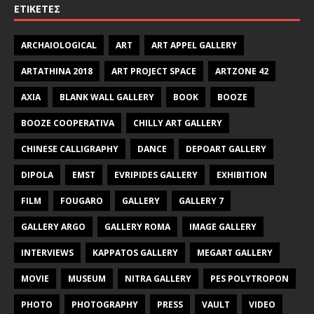
ΕΤΙΚΈΤΕΣ
ARCHAIOLOGICAL
ART
ART APPEL GALLERY
ARTATHINA 2018
ART PROJECT SPACE
ARTZONE 42
AXIA
BLANK WALL GALLERY
BOOK
BOOZE
BOOZE COOPERATIVA
CHILLY ART GALLERY
CHINESE CALLIGRAPHY
DANCE
DEPOART GALLERY
DIPOLA
EMST
EVRIPIDES GALLERY
EXHIBITION
FILM
FOUGARO
GALLERY
GALLERY 7
GALLERY ARGO
GALLERY ROMA
IMAGE GALLERY
INTERVIEWS
KAPPATOS GALLERY
MEGART GALLERY
MOVIE
MUSEUM
NITRA GALLERY
PES POLYTROPON
PHOTO
PHOTOGRAPHY
PRESS
VAULT
VIDEO