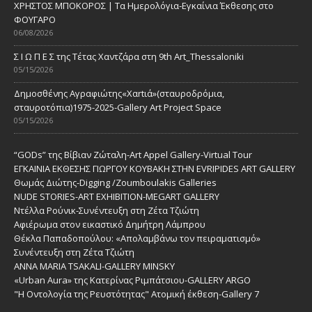
ΧΡΗΣΤΟΣ ΜΠΟΚΟΡΟΣ | Τα Ημερολόγια-Εγκαίνια Έκθεσης στο
ΦΟΥΓΑΡΟ
06/08/2026
Σ Ι Ω Π Ε Σ της Τέτας Χαντζάρα στη 9th Art_Thessaloniki
05/15/2026
Δημοσθένης Αγραφιώτης«Xαrtιά»(σταυροδρόμια,
σταυροτόπια)1975-2025-Gallery Art Project Space
05/15/2026
“GODs” της Βίβιαν Ζώταλη-Art Appel Gallery-Virtual Tour
ΕΓΚΑΙΝΙΑ ΕΚΘΕΣΗΣ ΓΙΩΡΓΟΥ ΚΟΥΒΑΚΗ ΣΤΗΝ EVRIPIDES ART GALLERY
Θωμάς Διώτης-Digging /Zoumboulakis Galleries
NUDE STORIES-ΑRT EXHIBITION-MEGART GALLERY
Ντέλλα Ρούνικ-Συνέντευξη στη Ζέτα Τζιώτη
Αφιέρωμα στον εικαστικό Δημήτρη Λάμπρου
Θέκλα Παπαδοπούλου: «Απολαμβάνω τον πειραματισμό»
Συνέντευξη στη Ζέτα Τζιώτη
ANNA MARIA TSAKALI-GALLERY MINSKY
«Urban Aura» της Κατερίνας Ριμπάτσιου-GALLERY ARGO
"Η Οντολογία της Ρευστότητας" Ατομική έκθεση-Gallery 7