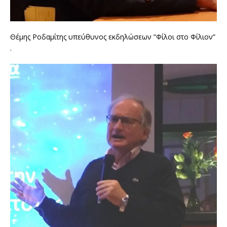
Θέμης Ροδαμίτης υπεύθυνος εκδηλώσεων ”Φίλοι στο Φίλιον”
.