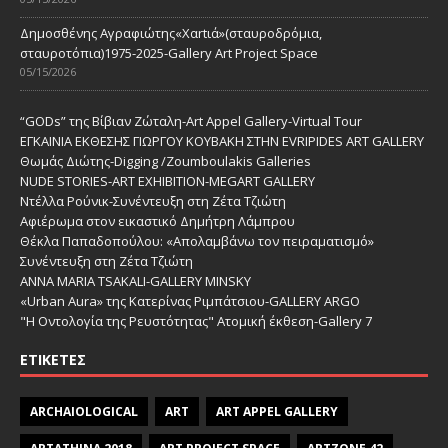
Δημοσθένης Αγραφιώτης«Xαrtιά»(σταυροδρόμια,
σταυροτόπια)1975-2025-Gallery Art Project Space
05/15/2026
“GODs” της Βίβιαν Ζώταλη-Art Appel Gallery-Virtual Tour
ΕΓΚΑΙΝΙΑ ΕΚΘΕΣΗΣ ΓΙΩΡΓΟΥ ΚΟΥΒΑΚΗ ΣΤΗΝ EVRIPIDES ART GALLERY
Θωμάς Διώτης-Digging /Zoumboulakis Galleries
NUDE STORIES-ΑRT EXHIBITION-MEGART GALLERY
Ντέλλα Ρούνικ-Συνέντευξη στη Ζέτα Τζιώτη
Αφιέρωμα στον εικαστικό Δημήτρη Λάμπρου
Θέκλα Παπαδοπούλου: «Απολαμβάνω τον πειραματισμό»
Συνέντευξη στη Ζέτα Τζιώτη
ANNA MARIA TSAKALI-GALLERY MINSKY
«Urban Aura» της Κατερίνας Ριμπάτσιου-GALLERY ARGO
"Η Οντολογία της Ρευστότητας" Ατομική έκθεση-Gallery 7
ΕΤΙΚΈΤΕΣ
ARCHAIOLOGICAL
ART
ART APPEL GALLERY