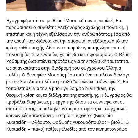
Ηχογραφήματά του με θέμα ”Μουσική των σφαιρών”, θα
παρουσιάσει ο συνθέτης Αλέξανδρος Χάχαλης. Η πολιτική, η
επιστήμη και η τέχνη εξελίσσουν την ανθρωπότητα μέσα από
την αρετή, την διάνοια και την ομορφιά, ανεξάρτητα από την
κρίση κάθε εποχής. Δίνουν το παράδειγμα της δημοκρατικής
πολυσημίας των εννοιών, χωρίς βία και αφορισμούς. Ο Θέμης
Ροδαμίτης διατυπώνει προτάσεις για την πολιτική ταυτότητα,
ως αναγκαιότητα στην διαδρομή του σύγχρονου Έλληνα
πολίτη. Ο Ξενοφών Μουσάς μέσα από ένα επιπλέον διάλογο
με την Εύα Αποστολάτου μεταξύ ”νεφών και σύννεφων”, θα
τοποθετηθεί για την a priori γνώση, το brain drain, την
θεσμική κρίση και τα διδάγματα της επιστήμης. Η ζωγράφος θα
προβάλει διαφάνειες με έργα της, όπου τα σύννεφα και οι
ιδιότητές τους, παραλληλίζονται με ιστορικές και σύγχρονες
κοινωνικές καταστάσεις. Το τρίο “Leggiero” (Βικτωρία
Κυριακίδη – φλάουτο, Θοδωρής Λυκουρόπουλος – βιολί, Ιώ
Κυριακίδη – πιάνο) παίζει μελωδίες από τον κινηματογράφο.