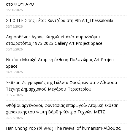
στο ΦΟΥΓΑΡΟ
06/08/2026
Σ Ι Ω Π Ε Σ της Τέτας Χαντζάρα στη 9th Art_Thessaloniki
05/15/2026
Δημοσθένης Αγραφιώτης«Xαrtιά»(σταυροδρόμια,
σταυροτόπια)1975-2025-Gallery Art Project Space
05/15/2026
Νατάσα Μεταξά-Ατομική έκθεση-Πολυχώρος Art Project
Space
04/15/2026
Έκθεση Ζωγραφικής της Γκίλντα Φρούμκιν στην Αίθουσα
Τέχνης Δημαρχιακού Μεγάρου Περιστερίου
03/27/2026
«Φόβοι αρχέγονοι, φαντασίας επαρωγοί» Ατομική έκθεση
χαρακτικής του Φώτη Βάρθη-Κέντρο Τεχνών ΜΕΤΣ
02/26/2026
Han Chong Yop (한 종엽) The revival of humanism-Αίθουσα