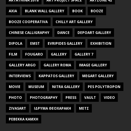
ARTATHINA 2018
ART PROJECT SPACE
ARTZONE 42
AXIA
BLANK WALL GALLERY
BOOK
BOOZE
BOOZE COOPERATIVA
CHILLY ART GALLERY
CHINESE CALLIGRAPHY
DANCE
DEPOART GALLERY
DIPOLA
EMST
EVRIPIDES GALLERY
EXHIBITION
FILM
FOUGARO
GALLERY
GALLERY 7
GALLERY ARGO
GALLERY ROMA
IMAGE GALLERY
INTERVIEWS
KAPPATOS GALLERY
MEGART GALLERY
MOVIE
MUSEUM
NITRA GALLERY
PES POLYTROPON
PHOTO
PHOTOGRAPHY
PRESS
VAULT
VIDEO
ZIVASART
ΙΔΡΥΜΑ ΘΕΟΧΑΡΑΚΗ
ΜΕΤΣ
ΡΕΒΕΚΚΑ ΚΑΜΧΗ