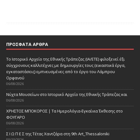
ΠΡΌΣΦΑΤΑ ΆΡΘΡΑ
Το Ιστορικό Αρχείο της Εθνικής Τράπεζας (ΙΑ/ΕΤΕ) φιλοξενεί έξι
σύγχρονους καλλιτέχνες με δημιουργίες τους (εικαστικά έργα,
εγκαταστάσεις) εμπνευσμένες από το έργο του Λάμπρου
Ορφανού
06/08/2026
Νύχτα Μουσείων στο Ιστορικό Αρχείο της Εθνικής Τράπεζας και
06/08/2026
ΧΡΗΣΤΟΣ ΜΠΟΚΟΡΟΣ | Τα Ημερολόγια-Εγκαίνια Έκθεσης στο
ΦΟΥΓΑΡΟ
06/08/2026
Σ Ι Ω Π Ε Σ της Τέτας Χαντζάρα στη 9th Art_Thessaloniki
05/15/2026