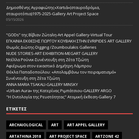
Δημοσθένης Αγραφιώτης«Xαrtιά»(σταυροδρόμια,
σταυροτόπια)1975-2025-Gallery Art Project Space
05/15/2026
“GODs” της Βίβιαν Ζώταλη-Art Appel Gallery-Virtual Tour
ΕΓΚΑΙΝΙΑ ΕΚΘΕΣΗΣ ΓΙΩΡΓΟΥ ΚΟΥΒΑΚΗ ΣΤΗΝ EVRIPIDES ART GALLERY
Θωμάς Διώτης-Digging /Zoumboulakis Galleries
NUDE STORIES-ΑRT EXHIBITION-MEGART GALLERY
Ντέλλα Ρούνικ-Συνέντευξη στη Ζέτα Τζιώτη
Αφιέρωμα στον εικαστικό Δημήτρη Λάμπρου
Θέκλα Παπαδοπούλου: «Απολαμβάνω τον πειραματισμό»
Συνέντευξη στη Ζέτα Τζιώτη
ANNA MARIA TSAKALI-GALLERY MINSKY
«Urban Aura» της Κατερίνας Ριμπάτσιου-GALLERY ARGO
"Η Οντολογία της Ρευστότητας" Ατομική έκθεση-Gallery 7
ΕΤΙΚΈΤΕΣ
ARCHAIOLOGICAL
ART
ART APPEL GALLERY
ARTATHINA 2018
ART PROJECT SPACE
ARTZONE 42