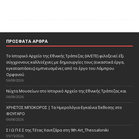
ΠΡΌΣΦΑΤΑ ΆΡΘΡΑ
Το Ιστορικό Αρχείο της Εθνικής Τράπεζας (ΙΑ/ΕΤΕ) φιλοξενεί έξι
σύγχρονους καλλιτέχνες με δημιουργίες τους (εικαστικά έργα,
εγκαταστάσεις) εμπνευσμένες από το έργο του Λάμπρου
Ορφανού
06/08/2026
Νύχτα Μουσείων στο Ιστορικό Αρχείο της Εθνικής Τράπεζας και
06/08/2026
ΧΡΗΣΤΟΣ ΜΠΟΚΟΡΟΣ | Τα Ημερολόγια-Εγκαίνια Έκθεσης στο
ΦΟΥΓΑΡΟ
06/08/2026
Σ Ι Ω Π Ε Σ της Τέτας Χαντζάρα στη 9th Art_Thessaloniki
05/15/2026