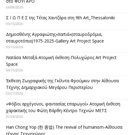
στο ΦΟΥΓΑΡΟ
06/08/2026
Σ Ι Ω Π Ε Σ της Τέτας Χαντζάρα στη 9th Art_Thessaloniki
05/15/2026
Δημοσθένης Αγραφιώτης«Xαrtιά»(σταυροδρόμια,
σταυροτόπια)1975-2025-Gallery Art Project Space
05/15/2026
Νατάσα Μεταξά-Ατομική έκθεση-Πολυχώρος Art Project
Space
04/15/2026
Έκθεση Ζωγραφικής της Γκίλντα Φρούμκιν στην Αίθουσα
Τέχνης Δημαρχιακού Μεγάρου Περιστερίου
03/27/2026
«Φόβοι αρχέγονοι, φαντασίας επαρωγοί» Ατομική έκθεση
χαρακτικής του Φώτη Βάρθη-Κέντρο Τεχνών ΜΕΤΣ
02/26/2026
Han Chong Yop (한 종엽) The revival of humanism-Αίθουσα
τέχνης Τεχνοχώρος