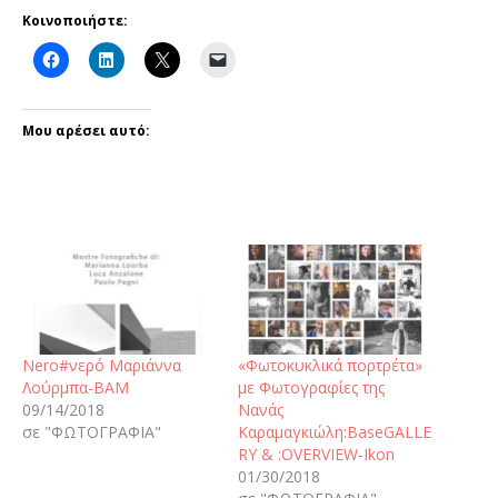
Κοινοποιήστε:
Μου αρέσει αυτό:
Nero#νερό Μαριάννα
«Φωτοκυκλικά πορτρέτα»
Λούρμπα-ΒΑΜ
με Φωτογραφίες της
09/14/2018
Νανάς
σε "ΦΩΤΟΓΡΑΦΙΑ"
Καραμαγκιώλη:BaseGALLE
RY & :OVERVIEW-Ikon
01/30/2018