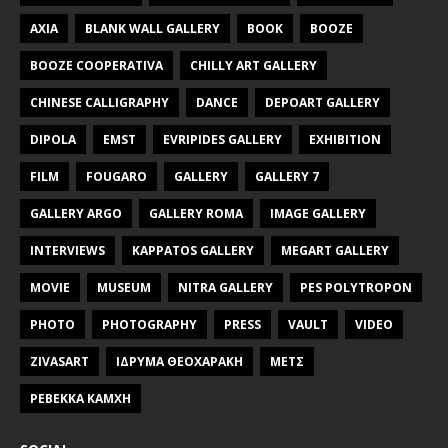
AXIA
BLANK WALL GALLERY
BOOK
BOOZE
BOOZE COOPERATIVA
CHILLY ART GALLERY
CHINESE CALLIGRAPHY
DANCE
DEPOART GALLERY
DIPOLA
EMST
EVRIPIDES GALLERY
EXHIBITION
FILM
FOUGARO
GALLERY
GALLERY 7
GALLERY ARGO
GALLERY ROMA
IMAGE GALLERY
INTERVIEWS
KAPPATOS GALLERY
MEGART GALLERY
MOVIE
MUSEUM
NITRA GALLERY
PES POLYTROPON
PHOTO
PHOTOGRAPHY
PRESS
VAULT
VIDEO
ZIVASART
ΙΔΡΥΜΑ ΘΕΟΧΑΡΑΚΗ
ΜΕΤΣ
ΡΕΒΕΚΚΑ ΚΑΜΧΗ