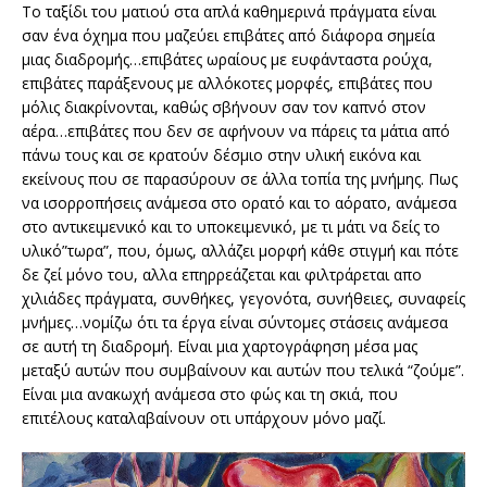
Το ταξίδι του ματιού στα απλά καθημερινά πράγματα είναι
σαν ένα όχημα που μαζεύει επιβάτες από διάφορα σημεία
μιας διαδρομής…επιβάτες ωραίους με ευφάνταστα ρούχα,
επιβάτες παράξενους με αλλόκοτες μορφές, επιβάτες που
μόλις διακρίνονται, καθώς σβήνουν σαν τον καπνό στον
αέρα…επιβάτες που δεν σε αφήνουν να πάρεις τα μάτια από
πάνω τους και σε κρατούν δέσμιο στην υλική εικόνα και
εκείνους που σε παρασύρουν σε άλλα τοπία της μνήμης. Πως
να ισορροπήσεις ανάμεσα στο ορατό και το αόρατο, ανάμεσα
στο αντικειμενικό και το υποκειμενικό, με τι μάτι να δείς το
υλικό”τωρα”, που, όμως, αλλάζει μορφή κάθε στιγμή και πότε
δε ζεί μόνο του, αλλα επηρρεάζεται και φιλτράρεται απο
χιλιάδες πράγματα, συνθήκες, γεγονότα, συνήθειες, συναφείς
μνήμες…νομίζω ότι τα έργα είναι σύντομες στάσεις ανάμεσα
σε αυτή τη διαδρομή. Είναι μια χαρτογράφηση μέσα μας
μεταξύ αυτών που συμβαίνουν και αυτών που τελικά “ζούμε”.
Είναι μια ανακωχή ανάμεσα στο φώς και τη σκιά, που
επιτέλους καταλαβαίνουν οτι υπάρχουν μόνο μαζί.