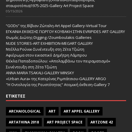
σταυροτόπια)1975-2025-Gallery Art Project Space
05/15/2026
“GODs” της Βίβιαν Ζώταλη-Art Appel Gallery-Virtual Tour
ΕΓΚΑΙΝΙΑ ΕΚΘΕΣΗΣ ΓΙΩΡΓΟΥ ΚΟΥΒΑΚΗ ΣΤΗΝ EVRIPIDES ART GALLERY
Θωμάς Διώτης-Digging /Zoumboulakis Galleries
NUDE STORIES-ΑRT EXHIBITION-MEGART GALLERY
Ντέλλα Ρούνικ-Συνέντευξη στη Ζέτα Τζιώτη
Αφιέρωμα στον εικαστικό Δημήτρη Λάμπρου
Θέκλα Παπαδοπούλου: «Απολαμβάνω τον πειραματισμό»
Συνέντευξη στη Ζέτα Τζιώτη
ANNA MARIA TSAKALI-GALLERY MINSKY
«Urban Aura» της Κατερίνας Ριμπάτσιου-GALLERY ARGO
"Η Οντολογία της Ρευστότητας" Ατομική έκθεση-Gallery 7
ΕΤΙΚΈΤΕΣ
ARCHAIOLOGICAL
ART
ART APPEL GALLERY
ARTATHINA 2018
ART PROJECT SPACE
ARTZONE 42