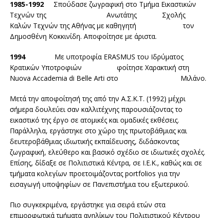
1985-1992
Σπούδασε ζωγραφική στο Τμήμα Εικαστικών
Τεχνών της Ανωτάτης Σχολής
Καλών Τεχνών της Αθήνας με καθηγητή τον
Δημοσθένη Κοκκινίδη. Αποφοίτησε με άριστα.
1994
Με υποτροφία ERASMUS του Ιδρύματος
Κρατικών Υποτροφιών φοίτησε Χαρακτική στη
Nuova Accademia di Belle Arti στο Μιλάνο.
Μετά την αποφοίτησή της από την Α.Σ.Κ.Τ. (1992) μέχρι
σήμερα δουλεύει σαν καλλιτέχνης παρουσιάζοντας το
εικαστικό της έργο σε ατομικές και ομαδικές εκθέσεις.
Παράλληλα, εργάστηκε στο χώρο της πρωτοβάθμιας και
δευτεροβάθμιας ιδιωτικής εκπαίδευσης, διδάσκοντας
ζωγραφική, ελεύθερο και βασικό σχέδιο σε ιδιωτικές σχολές.
Επίσης, δίδαξε σε Πολιτιστικά Κέντρα, σε Ι.Ε.Κ., καθώς και σε
τμήματα κολεγίων προετοιμάζοντας portfolios για την
εισαγωγή υποψηφίων σε Πανεπιστήμια του εξωτερικού.
Πιο συγκεκριμένα, εργάστηκε για σειρά ετών στα
επιμορφωτικά τμήματα ανηλίκων του Πολιτιστικού Κέντρου