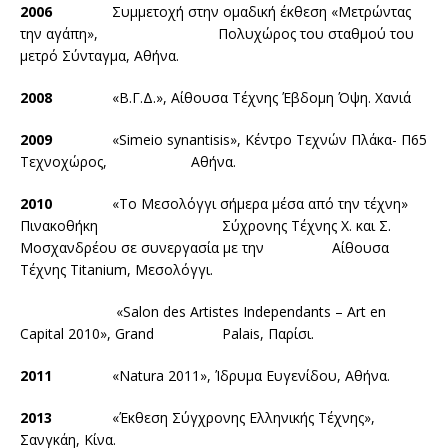
2006
Συμμετοχή στην ομαδική έκθεση «Μετρώντας
την αγάπη», Πολυχώρος του σταθμού του
μετρό Σύνταγμα, Αθήνα.
2008
«Β.Γ.Δ.», Αίθουσα Τέχνης Έβδομη Όψη. Χανιά
2009
«Simeio synantisis», Κέντρο Τεχνών Πλάκα- Π65
Τεχνοχώρος, Αθήνα.
2010
«Το Μεσολόγγι σήμερα μέσα από την τέχνη»
Πινακοθήκη Σύχρονης Τέχνης Χ. και Σ.
Μοσχανδρέου σε συνεργασία με την Αίθουσα
Τέχνης Titanium, Μεσολόγγι.
«Salon des Artistes Independants – Art en
Capital 2010», Grand Palais, Παρίσι.
2011
«Natura 2011», Ίδρυμα Ευγενίδου, Αθήνα.
2013
«Έκθεση Σύγχρονης Ελληνικής Τέχνης»,
Σανγκάη, Κίνα.