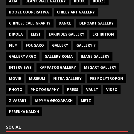
AXIA
BLANK WALL GALLERY
BOOK
BOOZE
BOOZE COOPERATIVA
CHILLY ART GALLERY
CHINESE CALLIGRAPHY
DANCE
DEPOART GALLERY
DIPOLA
EMST
EVRIPIDES GALLERY
EXHIBITION
FILM
FOUGARO
GALLERY
GALLERY 7
GALLERY ARGO
GALLERY ROMA
IMAGE GALLERY
INTERVIEWS
KAPPATOS GALLERY
MEGART GALLERY
MOVIE
MUSEUM
NITRA GALLERY
PES POLYTROPON
PHOTO
PHOTOGRAPHY
PRESS
VAULT
VIDEO
ZIVASART
ΙΔΡΥΜΑ ΘΕΟΧΑΡΑΚΗ
ΜΕΤΣ
ΡΕΒΕΚΚΑ ΚΑΜΧΗ
SOCIAL