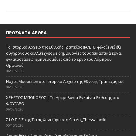
ΠΡΌΣΦΑΤΑ ΆΡΘΡΑ
Το Ιστορικό Αρχείο της Εθνικής Τράπεζας (ΙΑ/ΕΤΕ) φιλοξενεί έξι
σύγχρονους καλλιτέχνες με δημιουργίες τους (εικαστικά έργα,
εγκαταστάσεις) εμπνευσμένες από το έργο του Λάμπρου
Ορφανού
06/08/2026
Νύχτα Μουσείων στο Ιστορικό Αρχείο της Εθνικής Τράπεζας και
06/08/2026
ΧΡΗΣΤΟΣ ΜΠΟΚΟΡΟΣ | Τα Ημερολόγια-Εγκαίνια Έκθεσης στο
ΦΟΥΓΑΡΟ
06/08/2026
Σ Ι Ω Π Ε Σ της Τέτας Χαντζάρα στη 9th Art_Thessaloniki
05/15/2026
Δημοσθένης Αγραφιώτης«Xαrtιά»(σταυροδρόμια,