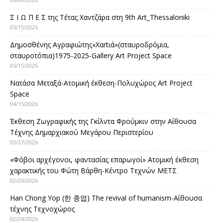
Σ Ι Ω Π Ε Σ της Τέτας Χαντζάρα στη 9th Art_Thessaloniki
05/15/2026
Δημοσθένης Αγραφιώτης«Xαrtιά»(σταυροδρόμια,
σταυροτόπια)1975-2025-Gallery Art Project Space
05/15/2026
Νατάσα Μεταξά-Ατομική έκθεση-Πολυχώρος Art Project
Space
04/15/2026
Έκθεση Ζωγραφικής της Γκίλντα Φρούμκιν στην Αίθουσα
Τέχνης Δημαρχιακού Μεγάρου Περιστερίου
03/27/2026
«Φόβοι αρχέγονοι, φαντασίας επαρωγοί» Ατομική έκθεση
χαρακτικής του Φώτη Βάρθη-Κέντρο Τεχνών ΜΕΤΣ
02/26/2026
Han Chong Yop (한 종엽) The revival of humanism-Αίθουσα
τέχνης Τεχνοχώρος
02/24/2026