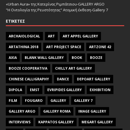
«Urban Aura» της Κατερίνας Ριμπάτσιου-GALLERY ARGO
"Η Οντολογία της Ρευστότητας" Ατομική έκθεση-Gallery 7
ΕΤΙΚΈΤΕΣ
ARCHAIOLOGICAL
ART
ART APPEL GALLERY
ARTATHINA 2018
ART PROJECT SPACE
ARTZONE 42
AXIA
BLANK WALL GALLERY
BOOK
BOOZE
BOOZE COOPERATIVA
CHILLY ART GALLERY
CHINESE CALLIGRAPHY
DANCE
DEPOART GALLERY
DIPOLA
EMST
EVRIPIDES GALLERY
EXHIBITION
FILM
FOUGARO
GALLERY
GALLERY 7
GALLERY ARGO
GALLERY ROMA
IMAGE GALLERY
INTERVIEWS
KAPPATOS GALLERY
MEGART GALLERY