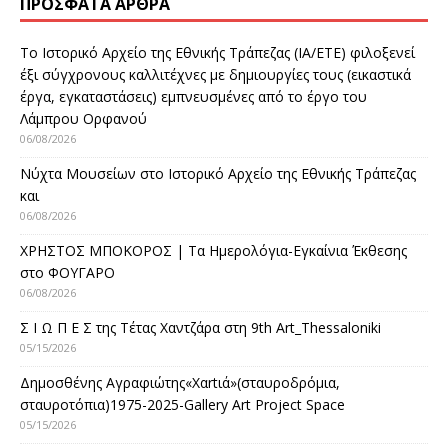
ΠΡΌΣΦΑΤΑ ΆΡΘΡΑ
Το Ιστορικό Αρχείο της Εθνικής Τράπεζας (ΙΑ/ΕΤΕ) φιλοξενεί
έξι σύγχρονους καλλιτέχνες με δημιουργίες τους (εικαστικά
έργα, εγκαταστάσεις) εμπνευσμένες από το έργο του
Λάμπρου Ορφανού
06/08/2026
Νύχτα Μουσείων στο Ιστορικό Αρχείο της Εθνικής Τράπεζας
και
06/08/2026
ΧΡΗΣΤΟΣ ΜΠΟΚΟΡΟΣ | Τα Ημερολόγια-Εγκαίνια Έκθεσης
στο ΦΟΥΓΑΡΟ
06/08/2026
Σ Ι Ω Π Ε Σ της Τέτας Χαντζάρα στη 9th Art_Thessaloniki
05/15/2026
Δημοσθένης Αγραφιώτης«Xαrtιά»(σταυροδρόμια,
σταυροτόπια)1975-2025-Gallery Art Project Space
05/15/2026