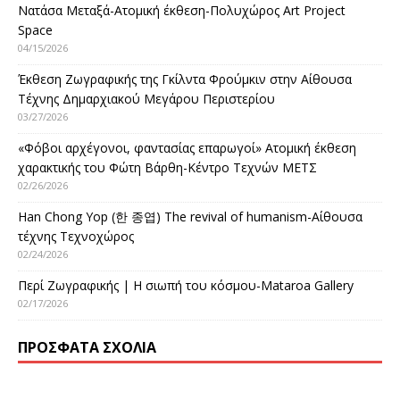
Νατάσα Μεταξά-Ατομική έκθεση-Πολυχώρος Art Project
Space
04/15/2026
Έκθεση Ζωγραφικής της Γκίλντα Φρούμκιν στην Αίθουσα
Τέχνης Δημαρχιακού Μεγάρου Περιστερίου
03/27/2026
«Φόβοι αρχέγονοι, φαντασίας επαρωγοί» Ατομική έκθεση
χαρακτικής του Φώτη Βάρθη-Κέντρο Τεχνών ΜΕΤΣ
02/26/2026
Han Chong Yop (한 종엽) The revival of humanism-Αίθουσα
τέχνης Τεχνοχώρος
02/24/2026
Περί Ζωγραφικής | Η σιωπή του κόσμου-Mataroa Gallery
02/17/2026
ΠΡΌΣΦΑΤΑ ΣΧΌΛΙΑ