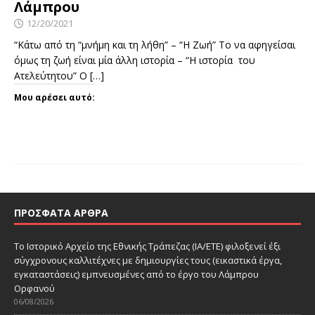
Λάμπρου
12/20/2021
“Κάτω από τη “μνήμη και τη λήθη” – “Η Ζωή” Το να αφηγείσαι
όμως τη ζωή είναι μία άλλη ιστορία – “Η ιστορία του
Ατελεύτητου” Ο
[…]
Μου αρέσει αυτό:
ΠΡΌΣΦΑΤΑ ΆΡΘΡΑ
Το Ιστορικό Αρχείο της Εθνικής Τράπεζας (ΙΑ/ΕΤΕ) φιλοξενεί έξι
σύγχρονους καλλιτέχνες με δημιουργίες τους (εικαστικά έργα,
εγκαταστάσεις) εμπνευσμένες από το έργο του Λάμπρου
Ορφανού
06/08/2026