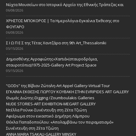
Νύχτα Μουσείων στο Ιστορικό Αρχείο της Εθνικής Τράπεζας και
06/08/2026
ΧΡΗΣΤΟΣ ΜΠΟΚΟΡΟΣ | Τα Ημερολόγια-Εγκαίνια Έκθεσης στο
ΦΟΥΓΑΡΟ
06/08/2026
Σ Ι Ω Π Ε Σ της Τέτας Χαντζάρα στη 9th Art_Thessaloniki
05/15/2026
Δημοσθένης Αγραφιώτης«Xαrtιά»(σταυροδρόμια,
σταυροτόπια)1975-2025-Gallery Art Project Space
05/15/2026
“GODs” της Βίβιαν Ζώταλη-Art Appel Gallery-Virtual Tour
ΕΓΚΑΙΝΙΑ ΕΚΘΕΣΗΣ ΓΙΩΡΓΟΥ ΚΟΥΒΑΚΗ ΣΤΗΝ EVRIPIDES ART GALLERY
Θωμάς Διώτης-Digging /Zoumboulakis Galleries
NUDE STORIES-ΑRT EXHIBITION-MEGART GALLERY
Ντέλλα Ρούνικ-Συνέντευξη στη Ζέτα Τζιώτη
Αφιέρωμα στον εικαστικό Δημήτρη Λάμπρου
Θέκλα Παπαδοπούλου: «Απολαμβάνω τον πειραματισμό»
Συνέντευξη στη Ζέτα Τζιώτη
ANNA MARIA TSAKALI-GALLERY MINSKY