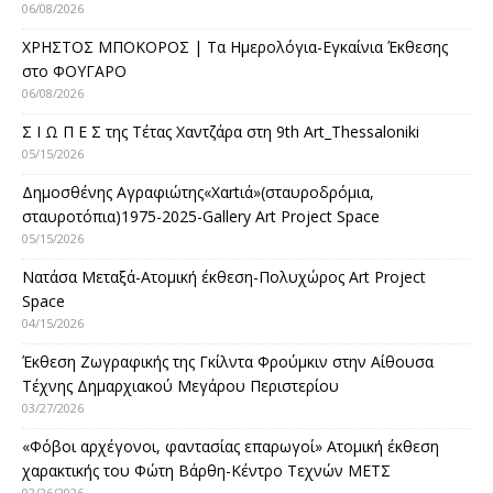
06/08/2026
ΧΡΗΣΤΟΣ ΜΠΟΚΟΡΟΣ | Τα Ημερολόγια-Εγκαίνια Έκθεσης
στο ΦΟΥΓΑΡΟ
06/08/2026
Σ Ι Ω Π Ε Σ της Τέτας Χαντζάρα στη 9th Art_Thessaloniki
05/15/2026
Δημοσθένης Αγραφιώτης«Xαrtιά»(σταυροδρόμια,
σταυροτόπια)1975-2025-Gallery Art Project Space
05/15/2026
Νατάσα Μεταξά-Ατομική έκθεση-Πολυχώρος Art Project
Space
04/15/2026
Έκθεση Ζωγραφικής της Γκίλντα Φρούμκιν στην Αίθουσα
Τέχνης Δημαρχιακού Μεγάρου Περιστερίου
03/27/2026
«Φόβοι αρχέγονοι, φαντασίας επαρωγοί» Ατομική έκθεση
χαρακτικής του Φώτη Βάρθη-Κέντρο Τεχνών ΜΕΤΣ
02/26/2026