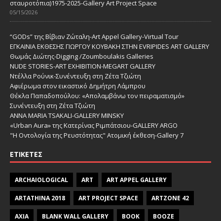
σταυροτόπια)1975-2025-Gallery Art Project Space
05/15/2026
“GODs” της Βίβιαν Ζώταλη-Art Appel Gallery-Virtual Tour
ΕΓΚΑΙΝΙΑ ΕΚΘΕΣΗΣ ΓΙΩΡΓΟΥ ΚΟΥΒΑΚΗ ΣΤΗΝ EVRIPIDES ART GALLERY
Θωμάς Διώτης-Digging /Zoumboulakis Galleries
NUDE STORIES-ΑRT EXHIBITION-MEGART GALLERY
Ντέλλα Ρούνικ-Συνέντευξη στη Ζέτα Τζιώτη
Αφιέρωμα στον εικαστικό Δημήτρη Λάμπρου
Θέκλα Παπαδοπούλου: «Απολαμβάνω τον πειραματισμό»
Συνέντευξη στη Ζέτα Τζιώτη
ANNA MARIA TSAKALI-GALLERY MINSKY
«Urban Aura» της Κατερίνας Ριμπάτσιου-GALLERY ARGO
"Η Οντολογία της Ρευστότητας" Ατομική έκθεση-Gallery 7
ΕΤΙΚΈΤΕΣ
ARCHAIOLOGICAL
ART
ART APPEL GALLERY
ARTATHINA 2018
ART PROJECT SPACE
ARTZONE 42
AXIA
BLANK WALL GALLERY
BOOK
BOOZE