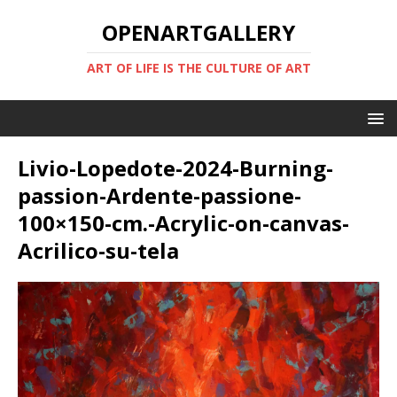
OPENARTGALLERY
ART OF LIFE IS THE CULTURE OF ART
Livio-Lopedote-2024-Burning-
passion-Ardente-passione-
100×150-cm.-Acrylic-on-canvas-
Acrilico-su-tela