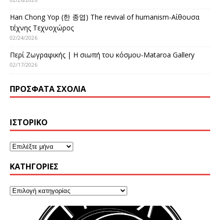
Han Chong Yop (한 종엽) The revival of humanism-Αίθουσα
τέχνης Τεχνοχώρος
02/24/2026
Περί Ζωγραφικής | Η σιωπή του κόσμου-Mataroa Gallery
02/17/2026
ΠΡΌΣΦΑΤΑ ΣΧΌΛΙΑ
ΙΣΤΟΡΙΚΌ
KΑΤΗΓΟΡΊΕΣ