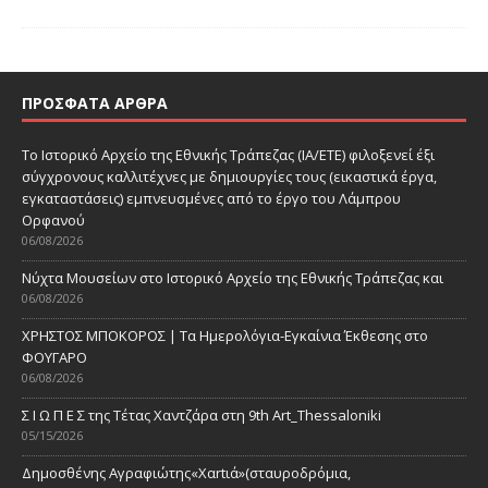
ΠΡΌΣΦΑΤΑ ΆΡΘΡΑ
Το Ιστορικό Αρχείο της Εθνικής Τράπεζας (ΙΑ/ΕΤΕ) φιλοξενεί έξι
σύγχρονους καλλιτέχνες με δημιουργίες τους (εικαστικά έργα,
εγκαταστάσεις) εμπνευσμένες από το έργο του Λάμπρου
Ορφανού
06/08/2026
Νύχτα Μουσείων στο Ιστορικό Αρχείο της Εθνικής Τράπεζας και
06/08/2026
ΧΡΗΣΤΟΣ ΜΠΟΚΟΡΟΣ | Τα Ημερολόγια-Εγκαίνια Έκθεσης στο
ΦΟΥΓΑΡΟ
06/08/2026
Σ Ι Ω Π Ε Σ της Τέτας Χαντζάρα στη 9th Art_Thessaloniki
05/15/2026
Δημοσθένης Αγραφιώτης«Xαrtιά»(σταυροδρόμια,