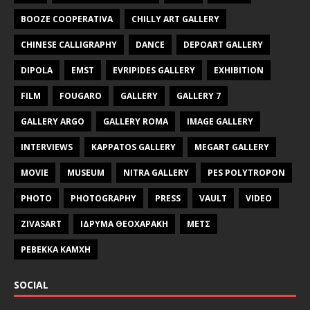
BOOZE COOPERATIVA
CHILLY ART GALLERY
CHINESE CALLIGRAPHY
DANCE
DEPOART GALLERY
DIPOLA
EMST
EVRIPIDES GALLERY
EXHIBITION
FILM
FOUGARO
GALLERY
GALLERY 7
GALLERY ARGO
GALLERY ROMA
IMAGE GALLERY
INTERVIEWS
KAPPATOS GALLERY
MEGART GALLERY
MOVIE
MUSEUM
NITRA GALLERY
PES POLYTROPON
PHOTO
PHOTOGRAPHY
PRESS
VAULT
VIDEO
ZIVASART
ΙΔΡΥΜΑ ΘΕΟΧΑΡΑΚΗ
ΜΕΤΣ
ΡΕΒΕΚΚΑ ΚΑΜΧΗ
SOCIAL