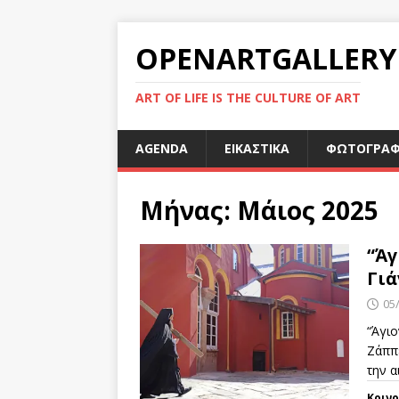
OPENARTGALLERY
ART OF LIFE IS THE CULTURE OF ART
AGENDA
ΕΙΚΑΣΤΙΚΑ
ΦΩΤΟΓΡΑΦ
Μήνας:
Μάιος 2025
“Άγ
Γιά
05
“Άγι
Ζάππ
την α
Κοιν