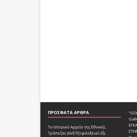
ΠΡΌΣΦΑΤΑ ΆΡΘΡΑ
“GOD
Gall
ΕΓΚ
Το Ιστορικό Αρχείο της Εθνικής
ΣΤΗ
Τράπεζας (ΙΑ/ΕΤΕ) φιλοξενεί έξι