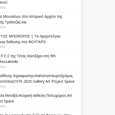
ανού
2026
α Μουσείων στο Ιστορικό Αρχείο της
ής Τράπεζας και
2026
ΤΟΣ ΜΠΟΚΟΡΟΣ | Τα Ημερολόγια-
ίνια Έκθεσης στο ΦΟΥΓΑΡΟ
2026
 Π Ε Σ της Τέτας Χαντζάρα στη 9th
hessaloniki
2026
σθένης Αγραφιώτης«Xαrtιά»(σταυροδρόμια,
οτόπια)1975-2025-Gallery Art Project Space
2026
σα Μεταξά-Ατομική έκθεση-Πολυχώρος Art
ct Space
2026