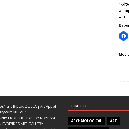
“Κάτω
να αφ
– “Η
Κοιν
Μου 
ΕΤΙΚΈΤΕΣ
s” της Βίβιαν Ζώταλη-Art Appel
ery-Virtual Tour
ΑΙΝΙΑ ΕΚΘΕΣΗΣ ΓΙΩΡΓΟΥ ΚΟΥΒΑΚΗ
ARCHAIOLOGICAL
ART
Ν EVRIPIDES ART GALLERY