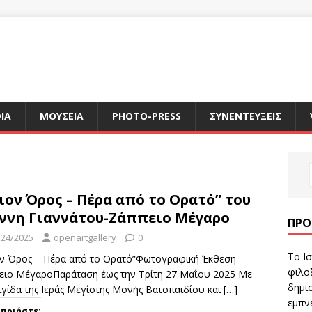
ΙΑ
ΜΟΥΣΕΙΑ
PHOTO-PRESS
ΣΥΝΕΝΤΕΥΞΕΙΣ
ιον Όρος – Πέρα από το Ορατό” του
ννη Γιαννάτου-Ζάππειο Μέγαρο
ΠΡΌ
/24/2025
openartgallery
0
Το Ισ
ον Όρος – Πέρα από το Ορατό”Φωτογραφική Έκθεση
φιλοξ
ειο ΜέγαροΠαράταση έως την Τρίτη 27 Μαΐου 2025 Με
δημιο
ιγίδα της Ιεράς Μεγίστης Μονής Βατοπαιδίου και
[…]
εμπν
οποιήστε: