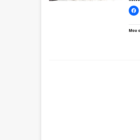
Μου α