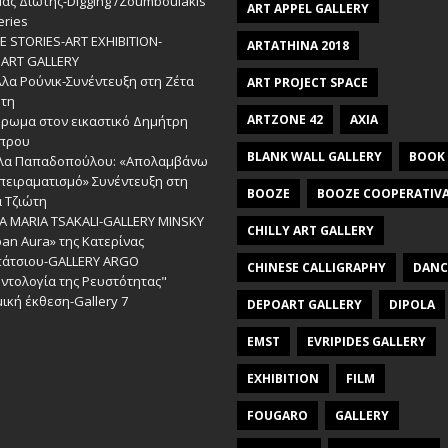
άς Διώτης-Digging /Zoumboulakis
ART APPEL GALLERY
eries
 STORIES-ΑRT EXHIBITION-
ARTATHINA 2018
ART GALLERY
λα Ρούνικ-Συνέντευξη στη Ζέτα
ART PROJECT SPACE
ώτη
ARTZONE 42
AXIA
έρωμα στον εικαστικό Δημήτρη
πρου
BLANK WALL GALLERY
BOOK
λα Παπαδοπούλου: «Απολαμβάνω
πειραματισμό» Συνέντευξη στη
BOOZE
BOOZE COOPERATIV
 Τζιώτη
A MARIA TSAKALI-GALLERY MINSKY
CHILLY ART GALLERY
an Aura» της Κατερίνας
πάτσιου-GALLERY ARGO
CHINESE CALLIGRAPHY
DANC
ντολογία της Ρευστότητας"
ική έκθεση-Gallery 7
DEPOART GALLERY
DIPOLA
EMST
EVRIPIDES GALLERY
EXHIBITION
FILM
FOUGARO
GALLERY