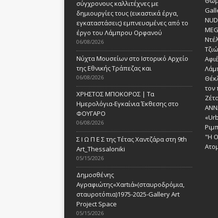
Θωμ
σύγχρονους καλλιτέχνες με
Gall
δημιουργίες τους (εικαστικά έργα,
NUDE
εγκαταστάσεις) εμπνευσμένες από το
MEG
έργο του Λάμπρου Ορφανού
Ντέλ
06/08/2026
Τζι
Νύχτα Μουσείων στο Ιστορικό Αρχείο
Αφι
της Εθνικής Τράπεζας και
Λάμ
06/08/2026
Θέκ
τον 
ΧΡΗΣΤΟΣ ΜΠΟΚΟΡΟΣ | Τα
Ζέτα
Ημερολόγια-Εγκαίνια Έκθεσης στο
ANN
ΦΟΥΓΑΡΟ
«Urb
06/08/2026
Ριμ
"Η Ο
Σ Ι Ω Π Ε Σ της Τέτας Χαντζάρα στη 9th
Ατομ
Art_Thessaloniki
05/15/2026
Δημοσθένης
Αγραφιώτης«Xαrtιά»(σταυροδρόμια,
σταυροτόπια)1975-2025-Gallery Art
Project Space
05/15/2026