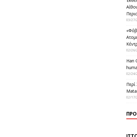
Έκθε
Αίθο
Περι
03/27/
«Φόβ
Ατομ
Κέντ
02/26/
Han 
huma
02/24/
Περί
Matar
02/17/
ΠΡΌ
ΙΣΤ