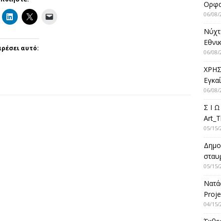
Ορφ
06/08/
Νύχτ
Εθνικ
ρέσει αυτό:
06/08/
ΧΡΗΣ
Εγκα
06/08/
Σ Ι Ω
Art_T
05/15/
Δημο
σταυρ
05/15/
Νατά
Proje
04/15/