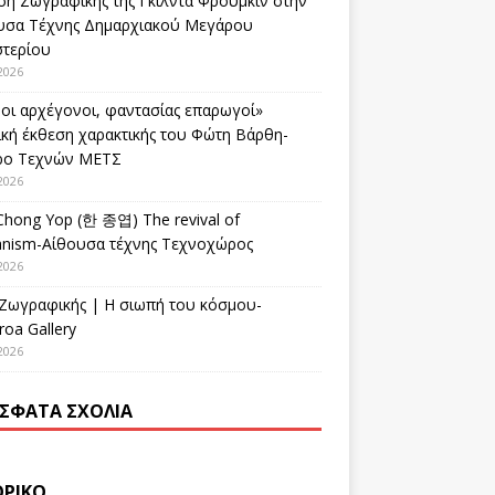
ση Ζωγραφικής της Γκίλντα Φρούμκιν στην
υσα Τέχνης Δημαρχιακού Μεγάρου
στερίου
2026
οι αρχέγονοι, φαντασίας επαρωγοί»
ική έκθεση χαρακτικής του Φώτη Βάρθη-
ρο Τεχνών ΜΕΤΣ
2026
Chong Yop (한 종엽) The revival of
nism-Αίθουσα τέχνης Τεχνοχώρος
2026
 Ζωγραφικής | Η σιωπή του κόσμου-
oa Gallery
2026
ΣΦΑΤΑ ΣΧΌΛΙΑ
ΟΡΙΚΌ