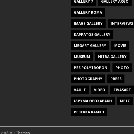
GALLERY 7
GALLERY ARGO
GALLERY ROMA
IMAGE GALLERY
INTERVIEWS
KAPPATOS GALLERY
MEGART GALLERY
MOVIE
MUSEUM
NITRA GALLERY
PES POLYTROPON
PHOTO
PHOTOGRAPHY
PRESS
VAULT
VIDEO
ZIVASART
ΙΔΡΥΜΑ ΘΕΟΧΑΡΑΚΗ
ΜΕΤΣ
ΡΕΒΕΚΚΑ ΚΑΜΧΗ
s από
MH Themes