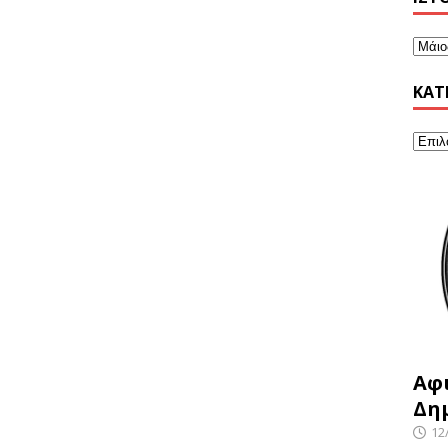
KΑΤ
Αφ
Δη
12