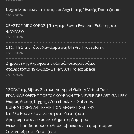
Νύχτα Μουσείων στο Ιστορικό Αρχείο της Εθνικής Τράπεζας και
06/08/2026
ΧΡΗΣΤΟΣ ΜΠΟΚΟΡΟΣ | Τα Ημερολόγια-Εγκαίνια Έκθεσης στο
ΦΟΥΓΑΡΟ
06/08/2026
Σ Ι Ω Π Ε Σ της Τέτας Χαντζάρα στη 9th Art_Thessaloniki
05/15/2026
Δημοσθένης Αγραφιώτης«Xαrtιά»(σταυροδρόμια,
σταυροτόπια)1975-2025-Gallery Art Project Space
05/15/2026
“GODs” της Βίβιαν Ζώταλη-Art Appel Gallery-Virtual Tour
ΕΓΚΑΙΝΙΑ ΕΚΘΕΣΗΣ ΓΙΩΡΓΟΥ ΚΟΥΒΑΚΗ ΣΤΗΝ EVRIPIDES ART GALLERY
Θωμάς Διώτης-Digging /Zoumboulakis Galleries
NUDE STORIES-ΑRT EXHIBITION-MEGART GALLERY
Ντέλλα Ρούνικ-Συνέντευξη στη Ζέτα Τζιώτη
Αφιέρωμα στον εικαστικό Δημήτρη Λάμπρου
Θέκλα Παπαδοπούλου: «Απολαμβάνω τον πειραματισμό»
Συνέντευξη στη Ζέτα Τζιώτη