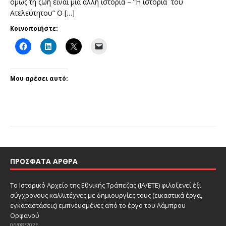
όμως τη ζωή είναι μία άλλη ιστορία – “Η ιστορία του
Ατελεύτητου” Ο
[…]
Κοινοποιήστε:
Μου αρέσει αυτό:
ΠΡΌΣΦΑΤΑ ΆΡΘΡΑ
Το Ιστορικό Αρχείο της Εθνικής Τράπεζας (ΙΑ/ΕΤΕ) φιλοξενεί έξι
σύγχρονους καλλιτέχνες με δημιουργίες τους (εικαστικά έργα,
εγκαταστάσεις) εμπνευσμένες από το έργο του Λάμπρου
Ορφανού
06/08/2026