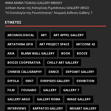
ANNA MARIA TSAKALI-GALLERY MINSKY
«Urban Aura» της Κατερίνας Ριμπάτσιου-GALLERY ARGO
"Η Οντολογία της Ρευστότητας" Ατομική έκθεση-Gallery 7
ΕΤΙΚΈΤΕΣ
ARCHAIOLOGICAL
ART
ART APPEL GALLERY
ARTATHINA 2018
ART PROJECT SPACE
ARTZONE 42
AXIA
BLANK WALL GALLERY
BOOK
BOOZE
BOOZE COOPERATIVA
CHILLY ART GALLERY
CHINESE CALLIGRAPHY
DANCE
DEPOART GALLERY
DIPOLA
EMST
EVRIPIDES GALLERY
EXHIBITION
FILM
FOUGARO
GALLERY
GALLERY 7
GALLERY ARGO
GALLERY ROMA
IMAGE GALLERY
INTERVIEWS
KAPPATOS GALLERY
MEGART GALLERY