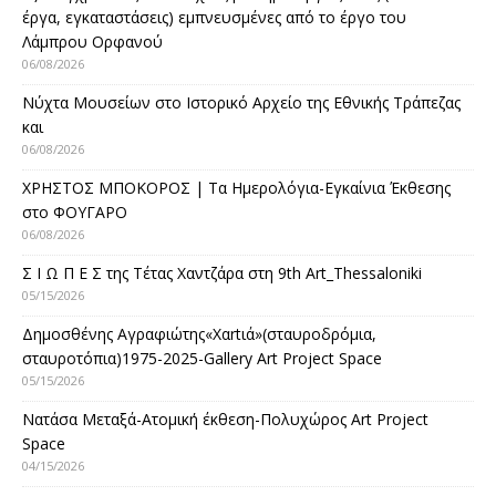
έργα, εγκαταστάσεις) εμπνευσμένες από το έργο του
Λάμπρου Ορφανού
06/08/2026
Νύχτα Μουσείων στο Ιστορικό Αρχείο της Εθνικής Τράπεζας
και
06/08/2026
ΧΡΗΣΤΟΣ ΜΠΟΚΟΡΟΣ | Τα Ημερολόγια-Εγκαίνια Έκθεσης
στο ΦΟΥΓΑΡΟ
06/08/2026
Σ Ι Ω Π Ε Σ της Τέτας Χαντζάρα στη 9th Art_Thessaloniki
05/15/2026
Δημοσθένης Αγραφιώτης«Xαrtιά»(σταυροδρόμια,
σταυροτόπια)1975-2025-Gallery Art Project Space
05/15/2026
Νατάσα Μεταξά-Ατομική έκθεση-Πολυχώρος Art Project
Space
04/15/2026