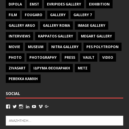
DIPOLA
EMST
EVRIPIDES GALLERY
EXHIBITION
FILM
FOUGARO
GALLERY
GALLERY 7
GALLERY ARGO
GALLERY ROMA
IMAGE GALLERY
INTERVIEWS
KAPPATOS GALLERY
MEGART GALLERY
MOVIE
MUSEUM
NITRA GALLERY
PES POLYTROPON
PHOTO
PHOTOGRAPHY
PRESS
VAULT
VIDEO
ZIVASART
ΙΔΡΥΜΑ ΘΕΟΧΑΡΑΚΗ
ΜΕΤΣ
ΡΕΒΕΚΚΑ ΚΑΜΧΗ
SOCIAL