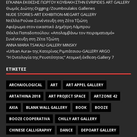
ΕΓΚΑΙΝΙΑ ΕΚΘΕΣΗΣ ΓΙΩΡΓΟΥ ΚΟΥΒΑΚΗ ΣΤΗΝ EVRIPIDES ART GALLERY
Θωμάς Διώτης-Digging /Zoumboulakis Galleries
NUDE STORIES-ΑRT EXHIBITION-MEGART GALLERY
Ντέλλα Ρούνικ-Συνέντευξη στη Ζέτα Τζιώτη
Αφιέρωμα στον εικαστικό Δημήτρη Λάμπρου
Θέκλα Παπαδοπούλου: «Απολαμβάνω τον πειραματισμό»
Συνέντευξη στη Ζέτα Τζιώτη
ANNA MARIA TSAKALI-GALLERY MINSKY
«Urban Aura» της Κατερίνας Ριμπάτσιου-GALLERY ARGO
"Η Οντολογία της Ρευστότητας" Ατομική έκθεση-Gallery 7
ΕΤΙΚΈΤΕΣ
ARCHAIOLOGICAL
ART
ART APPEL GALLERY
ARTATHINA 2018
ART PROJECT SPACE
ARTZONE 42
AXIA
BLANK WALL GALLERY
BOOK
BOOZE
BOOZE COOPERATIVA
CHILLY ART GALLERY
CHINESE CALLIGRAPHY
DANCE
DEPOART GALLERY