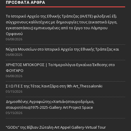
ΠΡΌΣΦΑΤΑ ΆΡΘΡΑ
Το Ιστορικό Αρχείο της Εθνικής Τράπεζας (ΙΑ/ΕΤΕ) φιλοξενεί έξι
σύγχρονους καλλιτέχνες με δημιουργίες τους (εικαστικά έργα,
εγκαταστάσεις) εμπνευσμένες από το έργο του Λάμπρου
Ορφανού
06/08/2026
Νύχτα Μουσείων στο Ιστορικό Αρχείο της Εθνικής Τράπεζας και
06/08/2026
ΧΡΗΣΤΟΣ ΜΠΟΚΟΡΟΣ | Τα Ημερολόγια-Εγκαίνια Έκθεσης στο
ΦΟΥΓΑΡΟ
06/08/2026
Σ Ι Ω Π Ε Σ της Τέτας Χαντζάρα στη 9th Art_Thessaloniki
05/15/2026
Δημοσθένης Αγραφιώτης«Xαrtιά»(σταυροδρόμια,
σταυροτόπια)1975-2025-Gallery Art Project Space
05/15/2026
“GODs” της Βίβιαν Ζώταλη-Art Appel Gallery-Virtual Tour