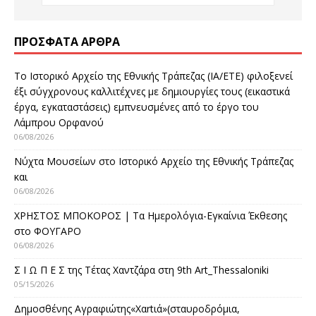
ΠΡΌΣΦΑΤΑ ΆΡΘΡΑ
Το Ιστορικό Αρχείο της Εθνικής Τράπεζας (ΙΑ/ΕΤΕ) φιλοξενεί
έξι σύγχρονους καλλιτέχνες με δημιουργίες τους (εικαστικά
έργα, εγκαταστάσεις) εμπνευσμένες από το έργο του
Λάμπρου Ορφανού
06/08/2026
Νύχτα Μουσείων στο Ιστορικό Αρχείο της Εθνικής Τράπεζας
και
06/08/2026
ΧΡΗΣΤΟΣ ΜΠΟΚΟΡΟΣ | Τα Ημερολόγια-Εγκαίνια Έκθεσης
στο ΦΟΥΓΑΡΟ
06/08/2026
Σ Ι Ω Π Ε Σ της Τέτας Χαντζάρα στη 9th Art_Thessaloniki
05/15/2026
Δημοσθένης Αγραφιώτης«Xαrtιά»(σταυροδρόμια,