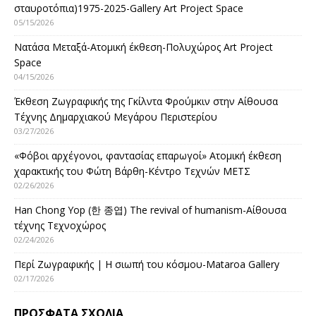
σταυροτόπια)1975-2025-Gallery Art Project Space
05/15/2026
Νατάσα Μεταξά-Ατομική έκθεση-Πολυχώρος Art Project
Space
04/15/2026
Έκθεση Ζωγραφικής της Γκίλντα Φρούμκιν στην Αίθουσα
Τέχνης Δημαρχιακού Μεγάρου Περιστερίου
03/27/2026
«Φόβοι αρχέγονοι, φαντασίας επαρωγοί» Ατομική έκθεση
χαρακτικής του Φώτη Βάρθη-Κέντρο Τεχνών ΜΕΤΣ
02/26/2026
Han Chong Yop (한 종엽) The revival of humanism-Αίθουσα
τέχνης Τεχνοχώρος
02/24/2026
Περί Ζωγραφικής | Η σιωπή του κόσμου-Mataroa Gallery
02/17/2026
ΠΡΌΣΦΑΤΑ ΣΧΌΛΙΑ