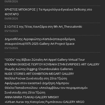
06/08/2026
ΧΡΗΣΤΟΣ ΜΠΟΚΟΡΟΣ | Τα Ημερολόγια-Εγκαίνια Έκθεσης στο
ΦΟΥΓΑΡΟ
06/08/2026
Σ Ι Ω Π Ε Σ της Τέτας Χαντζάρα στη 9th Art_Thessaloniki
05/15/2026
Δημοσθένης Αγραφιώτης«Xαrtιά»(σταυροδρόμια,
σταυροτόπια)1975-2025-Gallery Art Project Space
05/15/2026
“GODs” της Βίβιαν Ζώταλη-Art Appel Gallery-Virtual Tour
ΕΓΚΑΙΝΙΑ ΕΚΘΕΣΗΣ ΓΙΩΡΓΟΥ ΚΟΥΒΑΚΗ ΣΤΗΝ EVRIPIDES ART GALLERY
Θωμάς Διώτης-Digging /Zoumboulakis Galleries
NUDE STORIES-ΑRT EXHIBITION-MEGART GALLERY
Ντέλλα Ρούνικ-Συνέντευξη στη Ζέτα Τζιώτη
Αφιέρωμα στον εικαστικό Δημήτρη Λάμπρου
Θέκλα Παπαδοπούλου: «Απολαμβάνω τον πειραματισμό»
Συνέντευξη στη Ζέτα Τζιώτη
ANNA MARIA TSAKALI-GALLERY MINSKY
«Urban Aura» της Κατερίνας Ριμπάτσιου-GALLERY ARGO