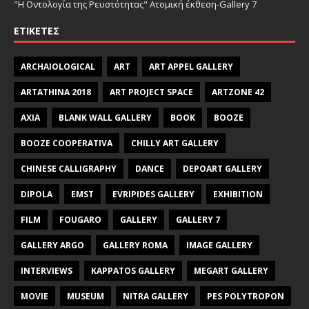
"Η Οντολογία της Ρευστότητας" Ατομική έκθεση-Gallery 7
ΕΤΙΚΈΤΕΣ
ARCHAIOLOGICAL
ART
ART APPEL GALLERY
ARTATHINA 2018
ART PROJECT SPACE
ARTZONE 42
AXIA
BLANK WALL GALLERY
BOOK
BOOZE
BOOZE COOPERATIVA
CHILLY ART GALLERY
CHINESE CALLIGRAPHY
DANCE
DEPOART GALLERY
DIPOLA
EMST
EVRIPIDES GALLERY
EXHIBITION
FILM
FOUGARO
GALLERY
GALLERY 7
GALLERY ARGO
GALLERY ROMA
IMAGE GALLERY
INTERVIEWS
KAPPATOS GALLERY
MEGART GALLERY
MOVIE
MUSEUM
NITRA GALLERY
PES POLYTROPON