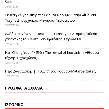
Space
04/15/2026
Έκθεση Ζωγραφικής της Γκίλντα Φρούμκιν στην Αίθουσα
Τέχνης Δημαρχιακού Μεγάρου Περιστερίου
03/27/2026
«Φόβοι αρχέγονοι, φαντασίας επαρωγοί» Ατομική έκθεση
χαρακτικής του Φώτη Βάρθη-Κέντρο Τεχνών ΜΕΤΣ
02/26/2026
Han Chong Yop (한 종엽) The revival of humanism-Αίθουσα
τέχνης Τεχνοχώρος
02/24/2026
Περί Ζωγραφικής | Η σιωπή του κόσμου-Mataroa Gallery
02/17/2026
ΠΡΌΣΦΑΤΑ ΣΧΌΛΙΑ
ΙΣΤΟΡΙΚΌ