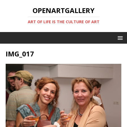
OPENARTGALLERY
ART OF LIFE IS THE CULTURE OF ART
IMG_017