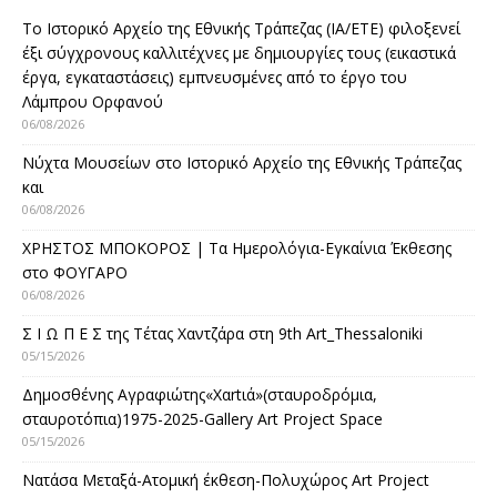
Το Ιστορικό Αρχείο της Εθνικής Τράπεζας (ΙΑ/ΕΤΕ) φιλοξενεί
έξι σύγχρονους καλλιτέχνες με δημιουργίες τους (εικαστικά
έργα, εγκαταστάσεις) εμπνευσμένες από το έργο του
Λάμπρου Ορφανού
06/08/2026
Νύχτα Μουσείων στο Ιστορικό Αρχείο της Εθνικής Τράπεζας
και
06/08/2026
ΧΡΗΣΤΟΣ ΜΠΟΚΟΡΟΣ | Τα Ημερολόγια-Εγκαίνια Έκθεσης
στο ΦΟΥΓΑΡΟ
06/08/2026
Σ Ι Ω Π Ε Σ της Τέτας Χαντζάρα στη 9th Art_Thessaloniki
05/15/2026
Δημοσθένης Αγραφιώτης«Xαrtιά»(σταυροδρόμια,
σταυροτόπια)1975-2025-Gallery Art Project Space
05/15/2026
Νατάσα Μεταξά-Ατομική έκθεση-Πολυχώρος Art Project