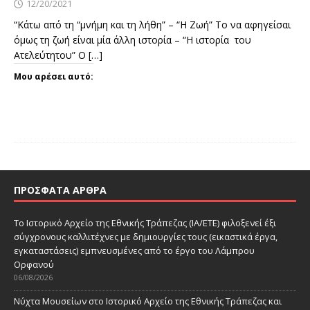
12/20/2021
“Κάτω από τη “μνήμη και τη λήθη” – “Η Ζωή” Το να αφηγείσαι
όμως τη ζωή είναι μία άλλη ιστορία – “Η ιστορία του
Ατελεύτητου” Ο
[…]
Μου αρέσει αυτό:
ΠΡΌΣΦΑΤΑ ΆΡΘΡΑ
Το Ιστορικό Αρχείο της Εθνικής Τράπεζας (ΙΑ/ΕΤΕ) φιλοξενεί έξι
σύγχρονους καλλιτέχνες με δημιουργίες τους (εικαστικά έργα,
εγκαταστάσεις) εμπνευσμένες από το έργο του Λάμπρου
Ορφανού
06/08/2026
Νύχτα Μουσείων στο Ιστορικό Αρχείο της Εθνικής Τράπεζας και