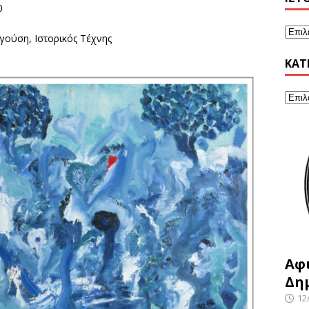
0
γούση, Ιστορικός Τέχνης
KΑΤ
Αφ
Δη
12