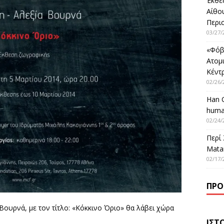
Έκθε
Αίθο
Περι
03/27/
«Φόβ
Ατομ
Κέντ
02/26/
Han 
huma
02/24/
Περί
Matar
02/17/
ΠΡΌ
Βουρνά, με τον τίτλο: «Κόκκινο Όριο» θα λάβει χώρα
ΙΣΤ