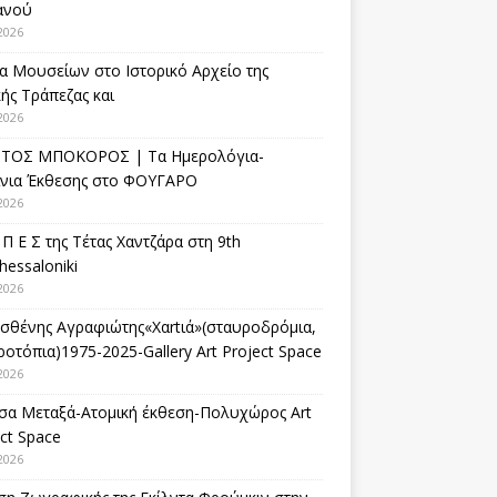
ανού
2026
α Μουσείων στο Ιστορικό Αρχείο της
ής Τράπεζας και
2026
ΤΟΣ ΜΠΟΚΟΡΟΣ | Τα Ημερολόγια-
ίνια Έκθεσης στο ΦΟΥΓΑΡΟ
2026
 Π Ε Σ της Τέτας Χαντζάρα στη 9th
hessaloniki
2026
σθένης Αγραφιώτης«Xαrtιά»(σταυροδρόμια,
οτόπια)1975-2025-Gallery Art Project Space
2026
σα Μεταξά-Ατομική έκθεση-Πολυχώρος Art
ct Space
2026