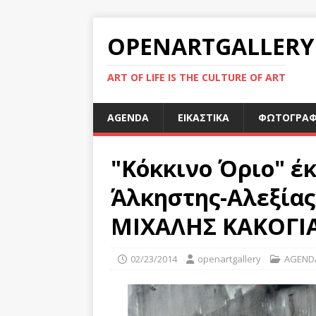
OPENARTGALLERY
ART OF LIFE IS THE CULTURE OF ART
AGENDA
ΕΙΚΑΣΤΙΚΑ
ΦΩΤΟΓΡΑΦ
"Κόκκινο Όριο" έ
Άλκηστης-Αλεξία
ΜΙΧΑΛΗΣ ΚΑΚΟΓ
02/23/2014
openartgallery
AGEND