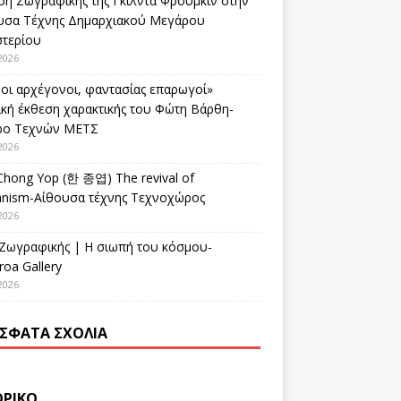
ση Ζωγραφικής της Γκίλντα Φρούμκιν στην
υσα Τέχνης Δημαρχιακού Μεγάρου
στερίου
2026
οι αρχέγονοι, φαντασίας επαρωγοί»
ική έκθεση χαρακτικής του Φώτη Βάρθη-
ρο Τεχνών ΜΕΤΣ
2026
Chong Yop (한 종엽) The revival of
nism-Αίθουσα τέχνης Τεχνοχώρος
2026
 Ζωγραφικής | Η σιωπή του κόσμου-
oa Gallery
2026
ΣΦΑΤΑ ΣΧΌΛΙΑ
ΟΡΙΚΌ