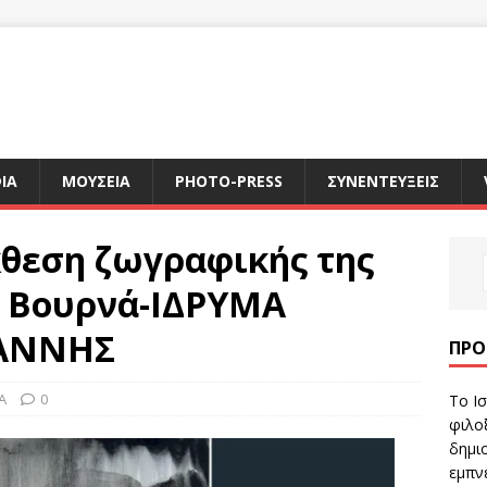
ΙΑ
ΜΟΥΣΕΙΑ
PHOTO-PRESS
ΣΥΝΕΝΤΕΥΞΕΙΣ
κθεση ζωγραφικής της
ς Βουρνά-ΙΔΡΥΜΑ
ΙΑΝΝΗΣ
ΠΡΌ
A
0
Το Ισ
φιλοξ
δημιο
εμπν