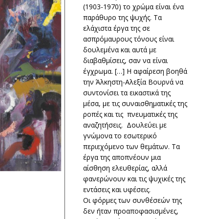
(1903-1970) το χρώμα είναι ένα
παράθυρο της ψυχής. Τα
ελάχιστα έργα της σε
ασπρόμαυρους τόνους είναι
δουλεμένα και αυτά με
διαβαθμίσεις, σαν να είναι
έγχρωμα. […] Η αφαίρεση βοηθά
την Άλκηστη-Αλεξία Βουρνά να
συντονίσει τα εικαστικά της
μέσα, με τις συναισθηματικές της
ροπές και τις πνευματικές της
αναζητήσεις. Δουλεύει με
γνώμονα το εσωτερικό
περιεχόμενο των θεμάτων. Τα
έργα της αποπνέουν μια
αίσθηση ελευθερίας, αλλά
φανερώνουν και τις ψυχικές της
εντάσεις και υφέσεις.
Οι φόρμες των συνθέσεών της
δεν ήταν προαποφασισμένες,