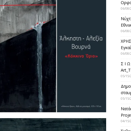
Ορφ
06/08/
Νύχτ
Εθνικ
06/08/
ΧΡΗΣ
Εγκα
06/08/
Σ Ι Ω
Art_T
05/15/
Δημο
σταυρ
05/15/
Νατά
Proje
04/15/