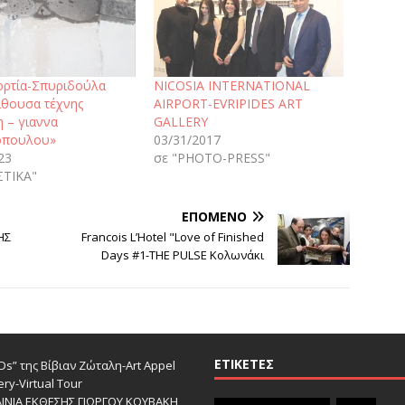
ορτία-Σπυριδούλα
NICOSIA INTERNATIONAL
ίθουσα τέχνης
AIRPORT-EVRIPIDES ART
 – γιαννα
GALLERY
οπουλου»
03/31/2017
23
σε "PHOTO-PRESS"
ΣΤΙΚΑ"
ΕΠΌΜΕΝΟ
ΗΣ
Francois L’Hotel "Love of Finished
Days #1-THE PULSE Κολωνάκι
ΕΤΙΚΈΤΕΣ
s” της Βίβιαν Ζώταλη-Art Appel
ery-Virtual Tour
ΑΙΝΙΑ ΕΚΘΕΣΗΣ ΓΙΩΡΓΟΥ ΚΟΥΒΑΚΗ