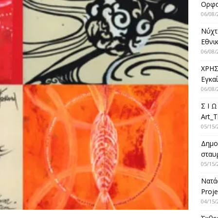
Ορφ
06/08/
Νύχτ
Εθνικ
06/08/
ΧΡΗΣ
Εγκα
06/08/
Σ Ι Ω
Art_T
05/15/
Δημο
σταυρ
05/15/
Νατά
Proje
04/15/