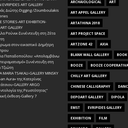
ARCHAIOLOGICAL
ART
Ν EVRIPIDES ART GALLERY
άς Διώτης-Digging /Zoumboulakis
ART APPEL GALLERY
eries
 STORIES-ΑRT EXHIBITION-
ARTATHINA 2018
ART GALLERY
λα Ρούνικ-Συνέντευξη στη Ζέτα
ART PROJECT SPACE
ώτη
ARTZONE 42
AXIA
έρωμα στον εικαστικό Δημήτρη
πρου
BLANK WALL GALLERY
BOOK
λα Παπαδοπούλου: «Απολαμβάνω
πειραματισμό» Συνέντευξη στη
BOOZE
BOOZE COOPERATIV
 Τζιώτη
A MARIA TSAKALI-GALLERY MINSKY
CHILLY ART GALLERY
an Aura» της Κατερίνας
πάτσιου-GALLERY ARGO
CHINESE CALLIGRAPHY
DANC
ντολογία της Ρευστότητας"
ική έκθεση-Gallery 7
DEPOART GALLERY
DIPOLA
EMST
EVRIPIDES GALLERY
EXHIBITION
FILM