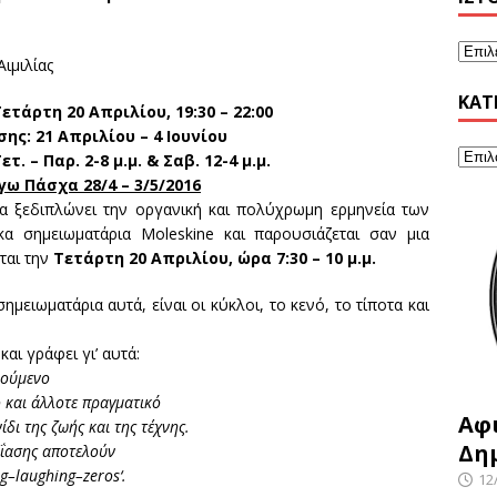
Αιμιλίας
KΑΤ
ετάρτη 20 Απριλίου, 19:30 – 22:00
σης: 2
1
Απριλίου – 4 Ιουνίου
τ. – Παρ. 2-8 μ.μ. & Σαβ. 12-4 μ.μ.
γω Πάσχα 28/4 – 3/5/2016
ρα ξεδιπλώνει την οργανική και πολύχρωμη ερμηνεία των
κα σημειωματάρια Moleskine και παρουσιάζεται σαν μια
ται την
Τετάρτη 20 Απριλίου, ώρα 7:30 – 10 μ.μ.
ειωματάρια αυτά, είναι οι κύκλοι, το κενό, το τίποτα και
αι γράφει γι’ αυτά:
νούμενο
 και άλλοτε πραγματικό
Αφ
δι της ζωής και της τέχνης.
Δη
οΐασης αποτελούν
ng
–
laughing
–
zeros
‘.
12