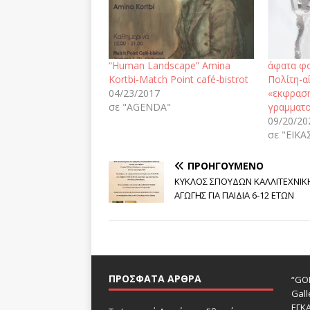
“Human Landscape” Amina
άφατα φ
Kortbi-Match Point café-bistrot
Πολίτη-α
04/23/2017
«εκφραση
σε "AGENDA"
γραμματ
09/20/20
σε "ΕΙΚΑ
ΠΡΟΗΓΟΎΜΕΝΟ
ΚΥΚΛΟΣ ΣΠΟΥΔΩΝ ΚΑΛΛΙΤΕΧΝΙΚ
ΑΓΩΓΗΣ ΓΙΑ ΠΑΙΔΙΑ 6-12 ΕΤΩΝ
ΠΡΌΣΦΑΤΑ ΆΡΘΡΑ
“GOD
Gall
ΕΓΚ