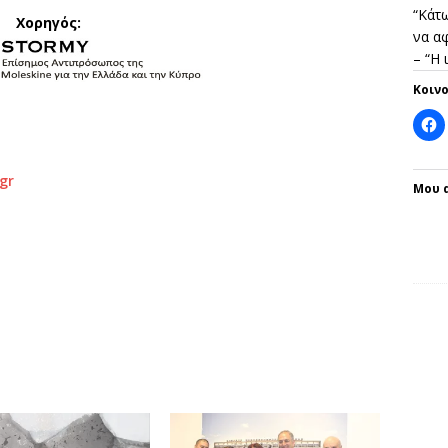
“Κάτω
Χορηγός
:
να αφ
– “Η
Κοιν
gr
Μου 