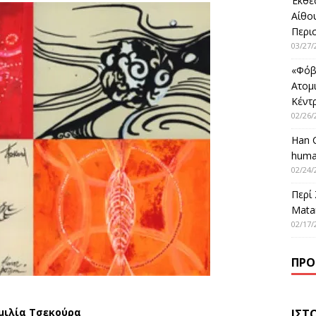
Έκθε
Αίθο
Περι
03/27/
«Φόβ
Ατομ
Κέντ
02/26/
Han 
huma
02/24/
Περί
Matar
02/17/
ΠΡΌ
μιλία Τσεκούρα
ΙΣΤ