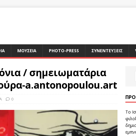
ΙΑ
ΜΟΥΣΕΙΑ
PHOTO-PRESS
ΣΥΝΕΝΤΕΥΞΕΙΣ
τόνια / σημειωματάρια
ούρα-a.antonopoulou.art
ΠΡΌ
A
0
Το Ισ
φιλοξ
δημιο
εμπν