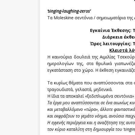
‘singing-laughing-zeros’
Τα Moleskine σεντόνια / σημειωματάρια της 
Εγκαίνια Έκθεσης: Τ
Διάρκεια έκθε
Ώρες λειτουργίας: Τε
Κλειστά λό
Η καινούρια δουλειά της Αιμιλίας Τσεκού
ημερολογίων της, στα θρυλικά γιαπωνέζι
εγκατάσταση στο χώρο. Η έκθεση εγκαινιάζε
Τα κυρίως θέματα που αναπτύσσονται στα σημ
τραγουδιστά, γελαστά, μηδενικά.
Η ίδια τα αποκαλεί «ξεδιπλωμένα σεντόνια» κ
Τα έργα μου αναπτύσσονται σε ένα αιωνίως κι
και μεταβαλλόμενο «τώρα», άλλοτε φανταστικό
και εκφράζουν το γεμάτο νόημα, ανούσιο παιχνί
Η εγγενής περιέργεια και η αναζήτηση της αυτ
τον κύριο καταλύτη στη δημιουργία του ‘
singi