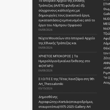
Το Ιστορικό Αρχείο της Εθνικής
ΣΤΗ
Τράπεζας (ΙΑ/ΕΤΕ) φιλοξενεί έξι
Θωμ
σύγχρονους καλλιτέχνες με
Gall
δημιουργίες τους (εικαστικά έργα,
NUDE
εγκαταστάσεις) εμπνευσμένες από το
MEG
έργο του Λάμπρου Ορφανού
Ντέλ
06/08/2026
Τζι
Νύχτα Μουσείων στο Ιστορικό Αρχείο
Αφι
της Εθνικής Τράπεζας και
Λάμ
06/08/2026
Θέκ
τον 
ΧΡΗΣΤΟΣ ΜΠΟΚΟΡΟΣ | Τα
Ζέτα
Ημερολόγια-Εγκαίνια Έκθεσης στο
ANN
ΦΟΥΓΑΡΟ
«Urb
06/08/2026
Ριμ
"Η Ο
Σ Ι Ω Π Ε Σ της Τέτας Χαντζάρα στη 9th
Ατομ
Art_Thessaloniki
05/15/2026
Δημοσθένης
Αγραφιώτης«Xαrtιά»(σταυροδρόμια,
σταυροτόπια)1975-2025-Gallery Art