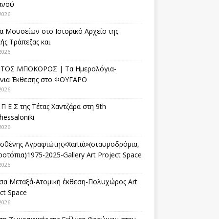
ανού
2026
α Μουσείων στο Ιστορικό Αρχείο της
ής Τράπεζας και
2026
ΤΟΣ ΜΠΟΚΟΡΟΣ | Τα Ημερολόγια-
ίνια Έκθεσης στο ΦΟΥΓΑΡΟ
2026
 Π Ε Σ της Τέτας Χαντζάρα στη 9th
hessaloniki
2026
σθένης Αγραφιώτης«Xαrtιά»(σταυροδρόμια,
οτόπια)1975-2025-Gallery Art Project Space
2026
σα Μεταξά-Ατομική έκθεση-Πολυχώρος Art
ct Space
2026