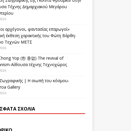
ση Ζωγραφικής της Γκίλντα Φρούμκιν στην
υσα Τέχνης Δημαρχιακού Μεγάρου
στερίου
2026
οι αρχέγονοι, φαντασίας επαρωγοί»
ική έκθεση χαρακτικής του Φώτη Βάρθη-
ρο Τεχνών ΜΕΤΣ
2026
Chong Yop (한 종엽) The revival of
nism-Αίθουσα τέχνης Τεχνοχώρος
2026
 Ζωγραφικής | Η σιωπή του κόσμου-
oa Gallery
2026
ΣΦΑΤΑ ΣΧΌΛΙΑ
ΟΡΙΚΌ