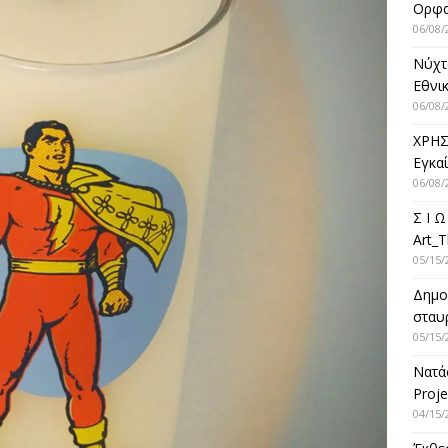
Ορφ
06/08/
Νύχτ
Εθνικ
06/08/
ΧΡΗΣ
Εγκα
06/08/
Σ Ι Ω
Art_T
05/15/
Δημο
σταυρ
05/15/
Νατά
Proje
04/15/