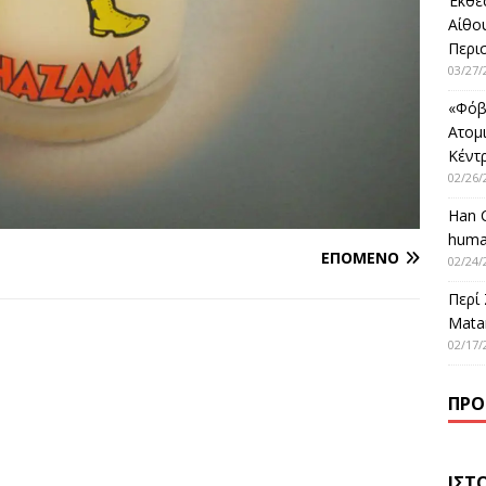
Έκθε
Αίθο
Περι
03/27/
«Φόβ
Ατομ
Κέντ
02/26/
Han 
huma
ΕΠΌΜΕΝΟ
02/24/
Περί
Matar
02/17/
ΠΡΌ
ΙΣΤ