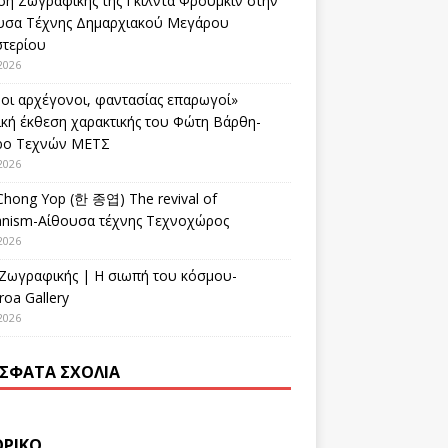
ση Ζωγραφικής της Γκίλντα Φρούμκιν στην
υσα Τέχνης Δημαρχιακού Μεγάρου
στερίου
2026
οι αρχέγονοι, φαντασίας επαρωγοί»
ική έκθεση χαρακτικής του Φώτη Βάρθη-
ρο Τεχνών ΜΕΤΣ
2026
Chong Yop (한 종엽) The revival of
nism-Αίθουσα τέχνης Τεχνοχώρος
2026
 Ζωγραφικής | Η σιωπή του κόσμου-
oa Gallery
2026
ΣΦΑΤΑ ΣΧΌΛΙΑ
ΟΡΙΚΌ