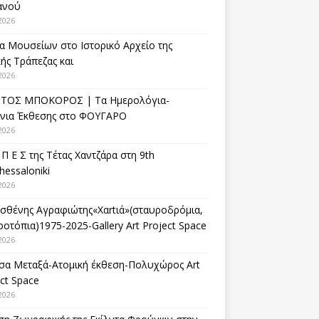
ανού
2026
α Μουσείων στο Ιστορικό Αρχείο της
ής Τράπεζας και
2026
ΤΟΣ ΜΠΟΚΟΡΟΣ | Τα Ημερολόγια-
ίνια Έκθεσης στο ΦΟΥΓΑΡΟ
2026
 Π Ε Σ της Τέτας Χαντζάρα στη 9th
hessaloniki
2026
σθένης Αγραφιώτης«Xαrtιά»(σταυροδρόμια,
οτόπια)1975-2025-Gallery Art Project Space
2026
σα Μεταξά-Ατομική έκθεση-Πολυχώρος Art
ct Space
2026