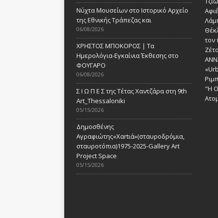
Τζι
Νύχτα Μουσείων στο Ιστορικό Αρχείο
Αφι
της Εθνικής Τράπεζας και
Λάμ
06/08/2026
Θέκ
τον 
ΧΡΗΣΤΟΣ ΜΠΟΚΟΡΟΣ | Τα
Ζέτα
Ημερολόγια-Εγκαίνια Έκθεσης στο
ANN
ΦΟΥΓΑΡΟ
«Urb
06/08/2026
Ριμ
"Η Ο
Σ Ι Ω Π Ε Σ της Τέτας Χαντζάρα στη 9th
Ατομ
Art_Thessaloniki
05/15/2026
Δημοσθένης
Αγραφιώτης«Xαrtιά»(σταυροδρόμια,
σταυροτόπια)1975-2025-Gallery Art
Project Space
05/15/2026