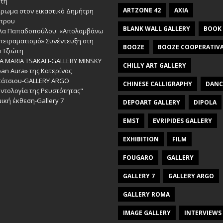
ώτη
ARTZONE 42
AXIA
έρωμα στον εικαστικό Δημήτρη
πρου
BLANK WALL GALLERY
BOOK
λα Παπαδοπούλου: «Απολαμβάνω
πειραματισμό» Συνέντευξη στη
BOOZE
BOOZE COOPERATIV
 Τζιώτη
A MARIA TSAKALI-GALLERY MINSKY
CHILLY ART GALLERY
an Aura» της Κατερίνας
πάτσιου-GALLERY ARGO
CHINESE CALLIGRAPHY
DANC
ντολογία της Ρευστότητας"
ική έκθεση-Gallery 7
DEPOART GALLERY
DIPOLA
EMST
EVRIPIDES GALLERY
EXHIBITION
FILM
FOUGARO
GALLERY
GALLERY 7
GALLERY ARGO
GALLERY ROMA
IMAGE GALLERY
INTERVIEWS