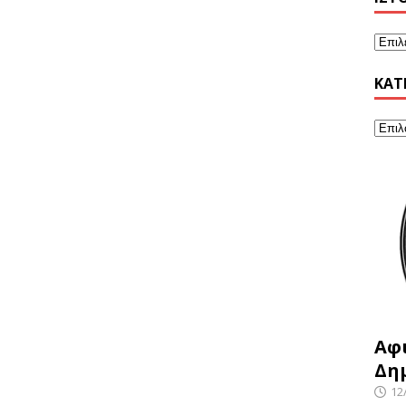
KΑΤ
Αφ
Δη
12