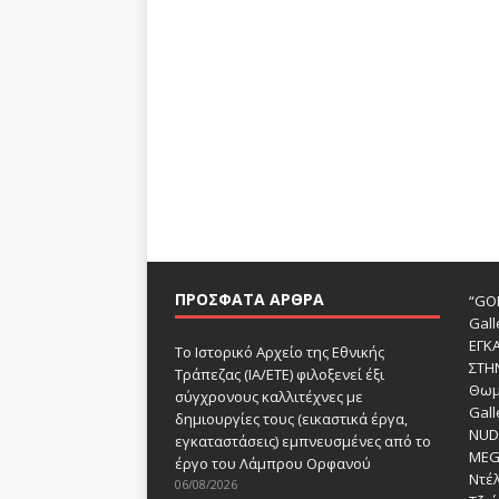
ΠΡΌΣΦΑΤΑ ΆΡΘΡΑ
“GOD
Gall
ΕΓΚ
Το Ιστορικό Αρχείο της Εθνικής
ΣΤΗ
Τράπεζας (ΙΑ/ΕΤΕ) φιλοξενεί έξι
Θωμ
σύγχρονους καλλιτέχνες με
Gall
δημιουργίες τους (εικαστικά έργα,
NUDE
εγκαταστάσεις) εμπνευσμένες από το
MEG
έργο του Λάμπρου Ορφανού
Ντέλ
06/08/2026