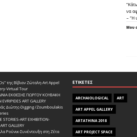
“Κάτω
να αφ
– “Η
Μου 
ΕΤΙΚΈΤΕΣ
s” της Βίβιαν Ζώταλη-Art Appel
ery-Virtual Tour
ΑΙΝΙΑ ΕΚΘΕΣΗΣ ΓΙΩΡΓΟΥ ΚΟΥΒΑΚΗ
ARCHAIOLOGICAL
ART
Ν EVRIPIDES ART GALLERY
άς Διώτης-Digging /Zoumboulakis
ART APPEL GALLERY
eries
 STORIES-ΑRT EXHIBITION-
ARTATHINA 2018
ART GALLERY
λα Ρούνικ-Συνέντευξη στη Ζέτα
ART PROJECT SPACE