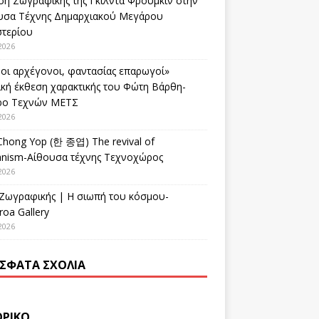
ση Ζωγραφικής της Γκίλντα Φρούμκιν στην
υσα Τέχνης Δημαρχιακού Μεγάρου
στερίου
2026
οι αρχέγονοι, φαντασίας επαρωγοί»
ική έκθεση χαρακτικής του Φώτη Βάρθη-
ρο Τεχνών ΜΕΤΣ
2026
Chong Yop (한 종엽) The revival of
nism-Αίθουσα τέχνης Τεχνοχώρος
2026
 Ζωγραφικής | Η σιωπή του κόσμου-
oa Gallery
2026
ΣΦΑΤΑ ΣΧΌΛΙΑ
ΟΡΙΚΌ