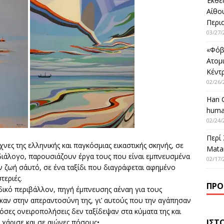
Έκθε
Αίθο
Περι
03/27/
«Φόβ
Ατομ
Κέντ
02/26/
Han 
huma
02/24/
Περί
νες της ελληνικής και παγκόσμιας εικαστικής σκηνής, σε
Matar
διάλογο, παρουσιάζουν έργα τους που είναι εμπνευσμένα
02/17/
ν ζωή σ΄αυτό, σε ένα ταξίδι που διαγράφεται αφημένο
τεριές.
ΠΡΌ
ικό περιβάλλον, πηγή έμπνευσης αέναη για τους
ηκαν στην απεραντοσύνη της, γι’ αυτούς που την αγάπησαν
 Πόσες ονειροπολήσεις δεν ταξίδεψαν στα κύματα της και
ΙΣΤ
 χάρισε και σε αιώνες πόσους•