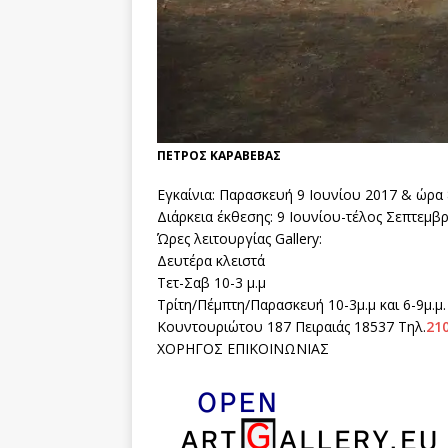
ΠΕΤΡΟΣ ΚΑΡΑΒΕΒΑΣ
Eγκαίνια: Παρασκευή 9 Ιουνίου 2017 & ώρα 8
Διάρκεια έκθεσης: 9 Ιουνίου-τέλος Σεπτεμβ
Ώρες λειτουργίας Gallery:
Δευτέρα κλειστά
Τετ-Σαβ 10-3 μ.μ
Τρίτη/Πέμπτη/Παρασκευή 10-3μ.μ και 6-9μ.μ.
Κουντουριώτου 187 Πειραιάς 18537 Τηλ.
21
ΧΟΡΗΓΟΣ ΕΠΙΚΟΙΝΩΝΙΑΣ