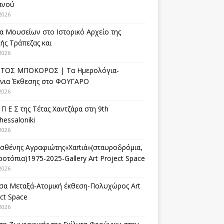
ανού
2026
α Μουσείων στο Ιστορικό Αρχείο της
ής Τράπεζας και
2026
ΤΟΣ ΜΠΟΚΟΡΟΣ | Τα Ημερολόγια-
ίνια Έκθεσης στο ΦΟΥΓΑΡΟ
2026
 Π Ε Σ της Τέτας Χαντζάρα στη 9th
hessaloniki
2026
σθένης Αγραφιώτης«Xαrtιά»(σταυροδρόμια,
οτόπια)1975-2025-Gallery Art Project Space
2026
σα Μεταξά-Ατομική έκθεση-Πολυχώρος Art
ct Space
2026