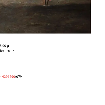
.00 μ.μ.
ρίου 2017
0-4296790
/079