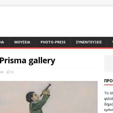
ΙΑ
ΜΟΥΣΕΙΑ
PHOTO-PRESS
ΣΥΝΕΝΤΕΥΞΕΙΣ
risma gallery
ΙΚΑ
0
ΠΡΌ
Το Ισ
φιλοξ
δημιο
εμπν