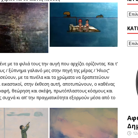
KΑΤ
ένε με τα φιλιά τους την αυγή που αρχίζει ορίζοντας. Και τ’
ς / ξύπνημα γαλανό μες στην πηγή της μέρας / Ήλιος’’
σσεύουν, με τα πινέλα και τα χρώματα να δραπετεύουν
ι εικαστικοί, στην έκθεση αυτή, αποτυπώνουν, ο καθένας
 γραφή, θεώρηση και σκέψη, πρωτόπλαστους κόσμους και
 συχνά κι απ’ την πραγματικότητα εξορμούν μέσα από το
Αφ
Δη
12