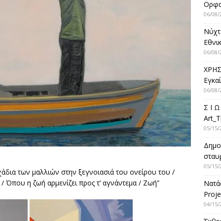
Ορφ
06/08/
Νύχτ
Εθνικ
06/08/
ΧΡΗΣ
Εγκα
06/08/
Σ Ι Ω
Art_T
05/15/
Δημο
σταυρ
05/15/
α χάδια των μαλλιών στην ξεγνοιασιά του ονείρου του /
/ Όπου η ζωή αρμενίζει προς τ’ αγνάντεμα / Ζωή”
Νατά
Proje
04/15/