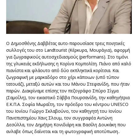
O Δημοσθένης Δαββέτας αυτο-παρουσίασε τρεις ποιητικές
συλλογές του στο Landtourist (Κέρκυρα, Μουράγια), αφορμή
για ζωγραφικούς αυτοσχε
διασμούς (performans). Στο τιμόνι
της γλυκειάς εκδήλωσης η Κορίνα Κομπολίτη. Πιάνο από καλό
πιανίστα και φλάουτο από δύο εκπληκτικά κορίτσια. Και
ζωγραφική με μαρκαδόρο στο χέρι κάποιων (υπό τύπον
τατουάζ), μεταξύ αυτών και του Μάνου Στεφανίδη, που ήταν
παρών. Διακρίναμε επίσης τον πεζογράφο Σπύρο Σίγμα
(Σαμοΐλη), τον εικαστικό Σάββα Πουρσανίδη, την καθηγήτρια
Ε.Κ.Π.Α. Σοφία Μωραΐτη, τον πρόεδρο του κέντρου UNESCO
του Ιονίου Γιώργο Σκλαβούνο, τον καθηγητή του Ιονίου
Πανεπιστημίου Χανς Σλουμ, τον συγγραφέα Αντώνη
Δεσύλλα, τον Δημήτρη Κονιδιάρη και Βασίλη Δουκάκη που
ανλαβε όπως δαίνεται και τη φωτογραφική αποτύπωση..