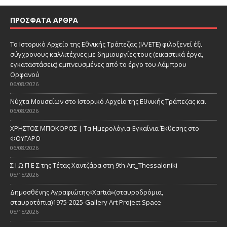
ΠΡΌΣΦΑΤΑ ΆΡΘΡΑ
Το Ιστορικό Αρχείο της Εθνικής Τράπεζας (ΙΑ/ΕΤΕ) φιλοξενεί έξι
σύγχρονους καλλιτέχνες με δημιουργίες τους (εικαστικά έργα,
εγκαταστάσεις) εμπνευσμένες από το έργο του Λάμπρου
Ορφανού
06/08/2026
Νύχτα Μουσείων στο Ιστορικό Αρχείο της Εθνικής Τράπεζας και
06/08/2026
ΧΡΗΣΤΟΣ ΜΠΟΚΟΡΟΣ | Τα Ημερολόγια-Εγκαίνια Έκθεσης στο
ΦΟΥΓΑΡΟ
06/08/2026
Σ Ι Ω Π Ε Σ της Τέτας Χαντζάρα στη 9th Art_Thessaloniki
05/15/2026
Δημοσθένης Αγραφιώτης«Xαrtιά»(σταυροδρόμια,
σταυροτόπια)1975-2025-Gallery Art Project Space
05/15/2026