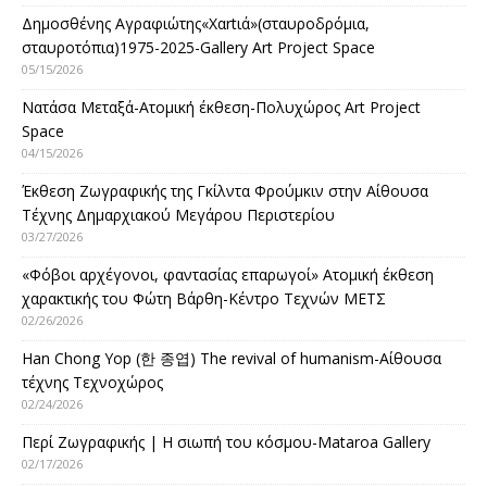
Δημοσθένης Αγραφιώτης«Xαrtιά»(σταυροδρόμια,
σταυροτόπια)1975-2025-Gallery Art Project Space
05/15/2026
Νατάσα Μεταξά-Ατομική έκθεση-Πολυχώρος Art Project
Space
04/15/2026
Έκθεση Ζωγραφικής της Γκίλντα Φρούμκιν στην Αίθουσα
Τέχνης Δημαρχιακού Μεγάρου Περιστερίου
03/27/2026
«Φόβοι αρχέγονοι, φαντασίας επαρωγοί» Ατομική έκθεση
χαρακτικής του Φώτη Βάρθη-Κέντρο Τεχνών ΜΕΤΣ
02/26/2026
Han Chong Yop (한 종엽) The revival of humanism-Αίθουσα
τέχνης Τεχνοχώρος
02/24/2026
Περί Ζωγραφικής | Η σιωπή του κόσμου-Mataroa Gallery
02/17/2026