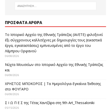
ΠΡΌΣΦΑΤΑ ΆΡΘΡΑ
Το Ιστορικό Αρχείο της Εθνικής Τράπεζας (ΙΑ/ΕΤΕ) φιλοξενεί
έξι σύγχρονους καλλιτέχνες με δημιουργίες τους (εικαστικά
έργα, εγκαταστάσεις) εμπνευσμένες από το έργο του
Λάμπρου Ορφανού
06/08/2026
Νύχτα Μουσείων στο Ιστορικό Αρχείο της Εθνικής Τράπεζας
και
06/08/2026
ΧΡΗΣΤΟΣ ΜΠΟΚΟΡΟΣ | Τα Ημερολόγια-Εγκαίνια Έκθεσης
στο ΦΟΥΓΑΡΟ
06/08/2026
Σ Ι Ω Π Ε Σ της Τέτας Χαντζάρα στη 9th Art_Thessaloniki
05/15/2026