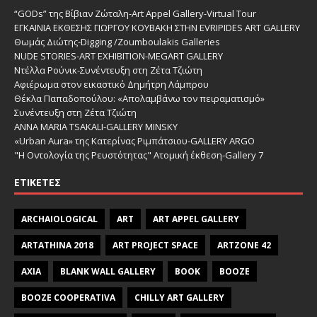
“GODs” της Βίβιαν Ζώταλη-Art Appel Gallery-Virtual Tour
ΕΓΚΑΙΝΙΑ ΕΚΘΕΣΗΣ ΓΙΩΡΓΟΥ ΚΟΥΒΑΚΗ ΣΤΗΝ EVRIPIDES ART GALLERY
Θωμάς Διώτης-Digging /Zoumboulakis Galleries
NUDE STORIES-ΑRT EXHIBITION-MEGART GALLERY
Ντέλλα Ρούνικ-Συνέντευξη στη Ζέτα Τζιώτη
Αφιέρωμα στον εικαστικό Δημήτρη Λάμπρου
Θέκλα Παπαδοπούλου: «Απολαμβάνω τον πειραματισμό»
Συνέντευξη στη Ζέτα Τζιώτη
ANNA MARIA TSAKALI-GALLERY MINSKY
«Urban Aura» της Κατερίνας Ριμπάτσιου-GALLERY ARGO
"Η Οντολογία της Ρευστότητας" Ατομική έκθεση-Gallery 7
ΕΤΙΚΈΤΕΣ
ARCHAIOLOGICAL
ART
ART APPEL GALLERY
ARTATHINA 2018
ART PROJECT SPACE
ARTZONE 42
AXIA
BLANK WALL GALLERY
BOOK
BOOZE
BOOZE COOPERATIVA
CHILLY ART GALLERY