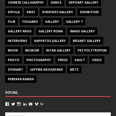
CHINESE CALLIGRAPHY
DANCE
DEPOART GALLERY
DIPOLA
EMST
EVRIPIDES GALLERY
EXHIBITION
FILM
FOUGARO
GALLERY
GALLERY 7
GALLERY ARGO
GALLERY ROMA
IMAGE GALLERY
INTERVIEWS
KAPPATOS GALLERY
MEGART GALLERY
MOVIE
MUSEUM
NITRA GALLERY
PES POLYTROPON
PHOTO
PHOTOGRAPHY
PRESS
VAULT
VIDEO
ZIVASART
ΙΔΡΥΜΑ ΘΕΟΧΑΡΑΚΗ
ΜΕΤΣ
ΡΕΒΕΚΚΑ ΚΑΜΧΗ
SOCIAL