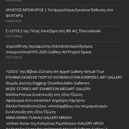
ΧΡΗΣΤΟΣ ΜΠΟΚΟΡΟΣ | Τα Ημερολόγια-Εγκαίνια Έκθεσης στο
ΦΟΥΓΑΡΟ
06/08/2026
Σ Ι Ω Π Ε Σ της Τέτας Χαντζάρα στη 9th Art_Thessaloniki
05/15/2026
Δημοσθένης Αγραφιώτης«Xαrtιά»(σταυροδρόμια,
σταυροτόπια)1975-2025-Gallery Art Project Space
05/15/2026
“GODs” της Βίβιαν Ζώταλη-Art Appel Gallery-Virtual Tour
ΕΓΚΑΙΝΙΑ ΕΚΘΕΣΗΣ ΓΙΩΡΓΟΥ ΚΟΥΒΑΚΗ ΣΤΗΝ EVRIPIDES ART GALLERY
Θωμάς Διώτης-Digging /Zoumboulakis Galleries
NUDE STORIES-ΑRT EXHIBITION-MEGART GALLERY
Ντέλλα Ρούνικ-Συνέντευξη στη Ζέτα Τζιώτη
Αφιέρωμα στον εικαστικό Δημήτρη Λάμπρου
Θέκλα Παπαδοπούλου: «Απολαμβάνω τον πειραματισμό»
Συνέντευξη στη Ζέτα Τζιώτη
ANNA MARIA TSAKALI-GALLERY MINSKY
«Urban Aura» της Κατερίνας Ριμπάτσιου-GALLERY ARGO
"Η Οντολογία της Ρευστότητας" Ατομική έκθεση-Gallery 7