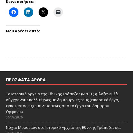
Κοινοποιήστε:
Μου αρέσει αυτό:
ΠΡΌΣΦΑΤΑ ΆΡΘΡΑ
Το Ιστορικό Αρχείο της Εθνικής Τράπεζας (ΙΑ/ΕΤΕ) φιλοξενεί έξι
σύγχρονους καλλιτέχνες με δημιουργίες τους (εικαστικά έργα,
εγκαταστάσεις) εμπνευσμένες από το έργο του Λάμπρου
Ορφανού
06/08/2026
Νύχτα Μουσείων στο Ιστορικό Αρχείο της Εθνικής Τράπεζας και
06/08/2026