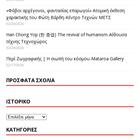
«Φόβοι αρχέγονοι, φαντασίας επαρωγοί» Ατομική έκθεση
χαρακτικής του Φώτη Βάρθη-Κέντρο Τεχνών ΜΕΤΣ
02/26/2026
Han Chong Yop (한 종엽) The revival of humanism-Αίθουσα
τέχνης Τεχνοχώρος
02/24/2026
Περί Ζωγραφικής | Η σιωπή του κόσμου-Mataroa Gallery
02/17/2026
ΠΡΌΣΦΑΤΑ ΣΧΌΛΙΑ
ΙΣΤΟΡΙΚΌ
KΑΤΗΓΟΡΊΕΣ