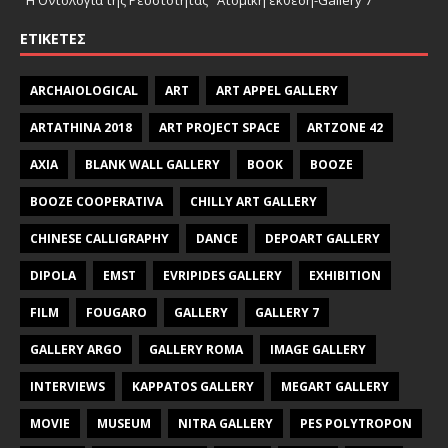
ΕΤΙΚΈΤΕΣ
ARCHAIOLOGICAL
ART
ART APPEL GALLERY
ARTATHINA 2018
ART PROJECT SPACE
ARTZONE 42
AXIA
BLANK WALL GALLERY
BOOK
BOOZE
BOOZE COOPERATIVA
CHILLY ART GALLERY
CHINESE CALLIGRAPHY
DANCE
DEPOART GALLERY
DIPOLA
EMST
EVRIPIDES GALLERY
EXHIBITION
FILM
FOUGARO
GALLERY
GALLERY 7
GALLERY ARGO
GALLERY ROMA
IMAGE GALLERY
INTERVIEWS
KAPPATOS GALLERY
MEGART GALLERY
MOVIE
MUSEUM
NITRA GALLERY
PES POLYTROPON