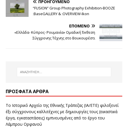
ΠΡΟΗΓΟΎΜΕΝΟ
“FUSION” Group Photography Exhibition-BOOZE
:BaseGALLERY & :OVERVIEW-Ikon
ΕΠΌΜΕΝΟ
«Ελλάδα- Κύπρος- Ρουμανία» Ομαδική Έκθεση
Σύγχρονης Τέχνης στο Βουκουρέστι
ΠΡΌΣΦΑΤΑ ΆΡΘΡΑ
Το Ιστορικό Αρχείο της Εθνικής Τράπεζας (ΙΑ/ΕΤΕ) φιλοξενεί
έξι σύγχρονους καλλιτέχνες με δημιουργίες τους (εικαστικά
έργα, εγκαταστάσεις) εμπνευσμένες από το έργο του
Λάμπρου Ορφανού