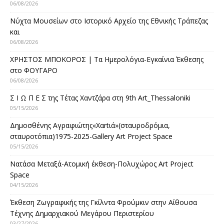
06/08/2026
Νύχτα Μουσείων στο Ιστορικό Αρχείο της Εθνικής Τράπεζας
και
06/08/2026
ΧΡΗΣΤΟΣ ΜΠΟΚΟΡΟΣ | Τα Ημερολόγια-Εγκαίνια Έκθεσης
στο ΦΟΥΓΑΡΟ
06/08/2026
Σ Ι Ω Π Ε Σ της Τέτας Χαντζάρα στη 9th Art_Thessaloniki
05/15/2026
Δημοσθένης Αγραφιώτης«Xαrtιά»(σταυροδρόμια,
σταυροτόπια)1975-2025-Gallery Art Project Space
05/15/2026
Νατάσα Μεταξά-Ατομική έκθεση-Πολυχώρος Art Project
Space
04/15/2026
Έκθεση Ζωγραφικής της Γκίλντα Φρούμκιν στην Αίθουσα
Τέχνης Δημαρχιακού Μεγάρου Περιστερίου
03/27/2026