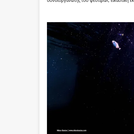
συνδιοργανωτής του φεστιβάλ, εικαστική έκ