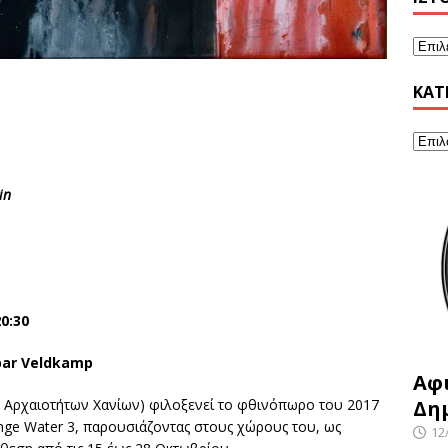
KΑΤ
in
0:30
par Veldkamp
Αφ
Δη
 Αρχαιοτήτων Χανίων) φιλοξενεί το φθινόπωρο του 2017
nge Water 3, παρουσιάζοντας στους χώρους του, ως
12