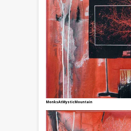
MonksAtMysticMountain