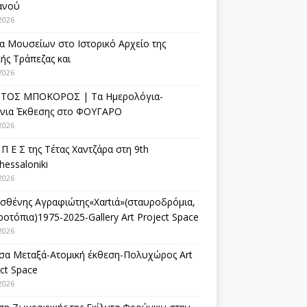
ανού
2026
α Μουσείων στο Ιστορικό Αρχείο της
ής Τράπεζας και
2026
ΤΟΣ ΜΠΟΚΟΡΟΣ | Τα Ημερολόγια-
ίνια Έκθεσης στο ΦΟΥΓΑΡΟ
2026
 Π Ε Σ της Τέτας Χαντζάρα στη 9th
hessaloniki
2026
σθένης Αγραφιώτης«Xαrtιά»(σταυροδρόμια,
οτόπια)1975-2025-Gallery Art Project Space
2026
σα Μεταξά-Ατομική έκθεση-Πολυχώρος Art
ct Space
2026