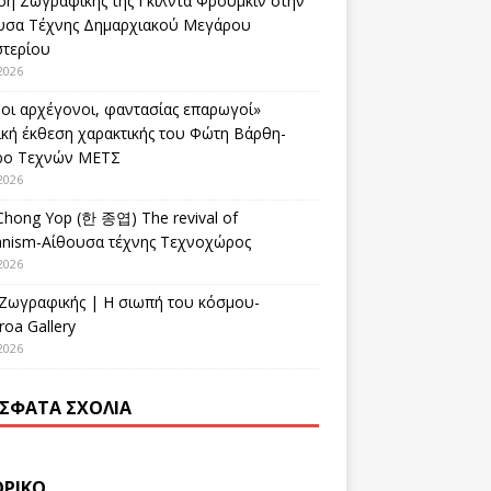
ση Ζωγραφικής της Γκίλντα Φρούμκιν στην
υσα Τέχνης Δημαρχιακού Μεγάρου
στερίου
2026
οι αρχέγονοι, φαντασίας επαρωγοί»
ική έκθεση χαρακτικής του Φώτη Βάρθη-
ρο Τεχνών ΜΕΤΣ
2026
Chong Yop (한 종엽) The revival of
nism-Αίθουσα τέχνης Τεχνοχώρος
2026
 Ζωγραφικής | Η σιωπή του κόσμου-
oa Gallery
2026
ΣΦΑΤΑ ΣΧΌΛΙΑ
ΟΡΙΚΌ