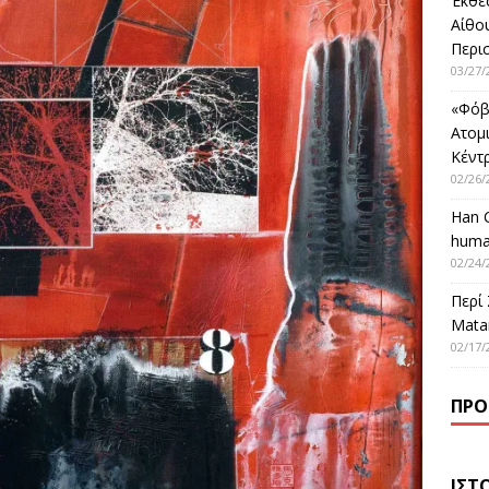
Έκθε
Αίθο
Περι
03/27/
«Φόβ
Ατομ
Κέντ
02/26/
Han 
huma
02/24/
Περί
Matar
02/17/
ΠΡΌ
ΙΣΤ