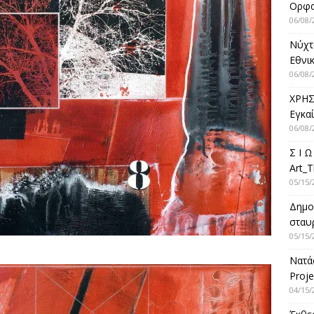
Ορφ
06/08/
Νύχτ
Εθνικ
06/08/
ΧΡΗΣ
Εγκα
06/08/
Σ Ι Ω
Art_T
05/15/
Δημο
σταυρ
05/15/
Νατά
Proje
04/15/