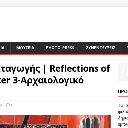
ΙΑ
ΜΟΥΣΕΙΑ
PHOTO-PRESS
ΣΥΝΕΝΤΕΥΞΕΙΣ
αγωγής | Reflections of
ter 3-Αρχαιολογικό
ΠΡΌ
ΙΑ
0
Το Ισ
φιλοξ
δημιο
εμπν