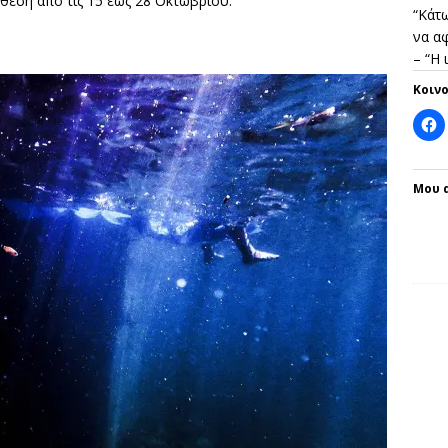
θεση από τις 15 έως 28 Οκτωβρίου.
“Κάτω
να αφ
– “Η
Κοιν
Μου 