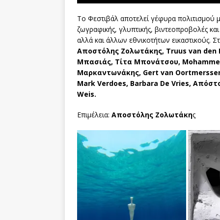
Το Φεστιβάλ αποτελεί γέφυρα πολιτισμού μ
ζωγραφικής, γλυπτικής, βιντεοπροβολές κα
αλλά και άλλων εθνικοτήτων εικαστικούς. 
Αποστόλης Ζολωτάκης,
Truus
van
den
Μπασιάς, Τίτα Μπονάτσου,
Mohamme
Μαρκαντωνάκης,
Gert
van
Oortmersse
Mark
Verdoes
,
Barbara
De
Vries
, Απόστ
Weis
Επιμέλεια:
Αποστόλης Ζολωτάκη
ς