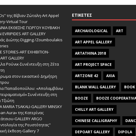
ΕΤΙΚΈΤΕΣ
s” της Βίβιαν Ζώταλη-Art Appel
ery-Virtual Tour
ΑΙΝΙΑ ΕΚΘΕΣΗΣ ΓΙΩΡΓΟΥ ΚΟΥΒΑΚΗ
ARCHAIOLOGICAL
ART
Ν EVRIPIDES ART GALLERY
άς Διώτης-Digging /Zoumboulakis
ART APPEL GALLERY
eries
 STORIES-ΑRT EXHIBITION-
ARTATHINA 2018
ART GALLERY
λα Ρούνικ-Συνέντευξη στη Ζέτα
ART PROJECT SPACE
ώτη
ARTZONE 42
AXIA
έρωμα στον εικαστικό Δημήτρη
πρου
BLANK WALL GALLERY
BOOK
λα Παπαδοπούλου: «Απολαμβάνω
πειραματισμό» Συνέντευξη στη
BOOZE
BOOZE COOPERATIV
 Τζιώτη
A MARIA TSAKALI-GALLERY MINSKY
CHILLY ART GALLERY
an Aura» της Κατερίνας
πάτσιου-GALLERY ARGO
CHINESE CALLIGRAPHY
DANC
ντολογία της Ρευστότητας"
ική έκθεση-Gallery 7
DEPOART GALLERY
DIPOLA