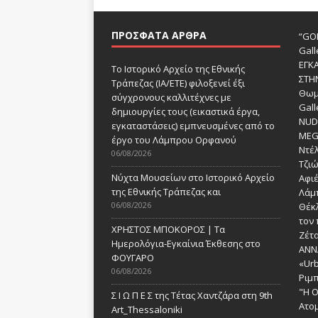
ΠΡΌΣΦΑΤΑ ΆΡΘΡΑ
“GOD
Gall
ΕΓΚ
Το Ιστορικό Αρχείο της Εθνικής
ΣΤΗ
Τράπεζας (ΙΑ/ΕΤΕ) φιλοξενεί έξι
Θωμ
σύγχρονους καλλιτέχνες με
Gall
δημιουργίες τους (εικαστικά έργα,
NUDE
εγκαταστάσεις) εμπνευσμένες από το
MEG
έργο του Λάμπρου Ορφανού
Ντέλ
06/08/2026
Τζι
Νύχτα Μουσείων στο Ιστορικό Αρχείο
Αφι
της Εθνικής Τράπεζας και
Λάμ
06/08/2026
Θέκ
τον 
ΧΡΗΣΤΟΣ ΜΠΟΚΟΡΟΣ | Τα
Ζέτα
Ημερολόγια-Εγκαίνια Έκθεσης στο
ANN
ΦΟΥΓΑΡΟ
«Urb
06/08/2026
Ριμ
"Η Ο
Σ Ι Ω Π Ε Σ της Τέτας Χαντζάρα στη 9th
Ατομ
Art_Thessaloniki