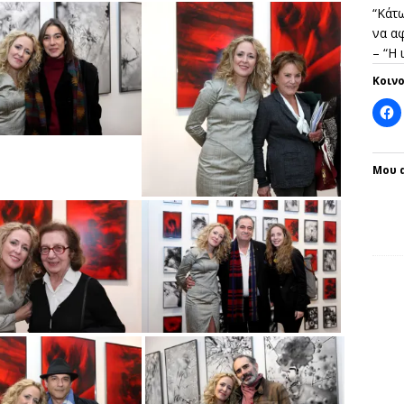
“Κάτω
να αφ
– “Η
Κοιν
Μου 