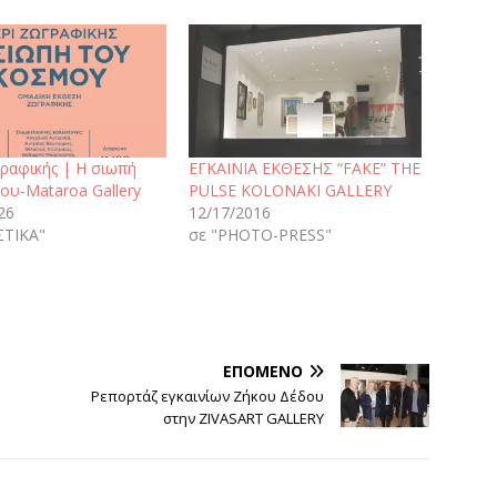
ραφικής | Η σιωπή
ΕΓΚΑΙΝΙΑ ΕΚΘΕΣΗΣ “FAKE” THE
ου-Mataroa Gallery
PULSE KOLONAKI GALLERY
26
12/17/2016
ΣΤΙΚΑ"
σε "PHOTO-PRESS"
ΕΠΌΜΕΝΟ
Ρεπορτάζ εγκαινίων Ζήκου Δέδου
στην ZIVASART GALLERY