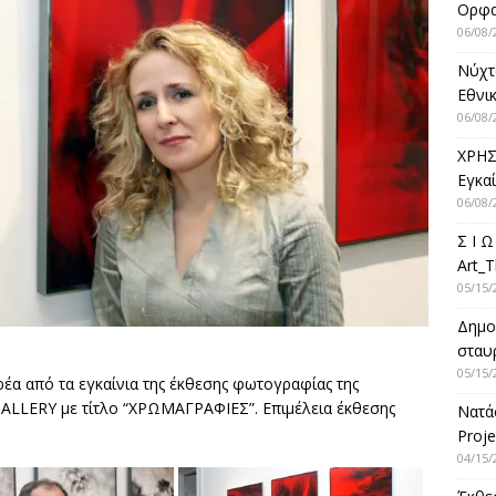
Ορφ
06/08/
Νύχτ
Εθνικ
06/08/
ΧΡΗΣ
Εγκα
06/08/
Σ Ι Ω
Art_T
05/15/
Δημο
σταυρ
05/15/
α από τα εγκαίνια της έκθεσης φωτογραφίας της
LLERY με τίτλο “ΧΡΩΜΑΓΡΑΦΙΕΣ”. Επιμέλεια έκθεσης
Νατά
Proje
04/15/