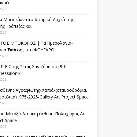
ανού
2026
α Μουσείων στο Ιστορικό Αρχείο της
ής Τράπεζας και
2026
ΤΟΣ ΜΠΟΚΟΡΟΣ | Τα Ημερολόγια-
ίνια Έκθεσης στο ΦΟΥΓΑΡΟ
2026
 Π Ε Σ της Τέτας Χαντζάρα στη 9th
hessaloniki
2026
σθένης Αγραφιώτης«Xαrtιά»(σταυροδρόμια,
οτόπια)1975-2025-Gallery Art Project Space
2026
σα Μεταξά-Ατομική έκθεση-Πολυχώρος Art
ct Space
2026