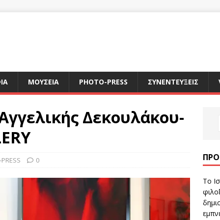
ΙΑ
ΜΟΥΣΕΙΑ
PHOTO-PRESS
ΣΥΝΕΝΤΕΥΞΕΙΣ
 Αγγελικής Δεκουλάκου-
LERY
ΠΡΌ
-PRESS
0
Το Ισ
φιλοξ
δημιο
εμπν