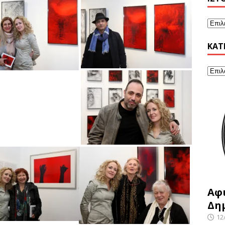
KΑΤ
Αφ
Δη
12