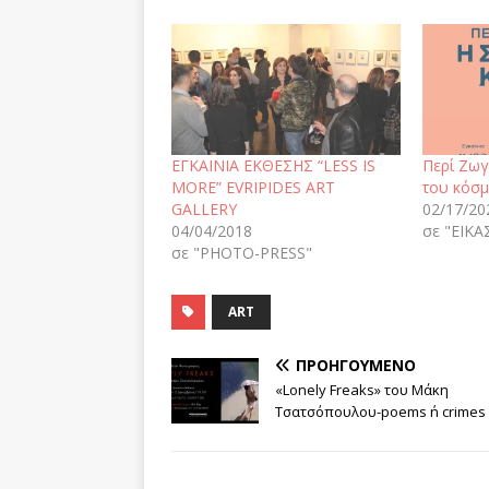
ΕΓΚΑΙΝΙΑ ΕΚΘΕΣΗΣ “LESS IS
Περί Ζωγ
MORE” EVRIPIDES ART
του κόσμ
GALLERY
02/17/20
04/04/2018
σε "ΕΙΚΑ
σε "PHOTO-PRESS"
ART
ΠΡΟΗΓΟΎΜΕΝΟ
«Lonely Freaks» του Μάκη
Τσατσόπουλου-poems ΄n crimes