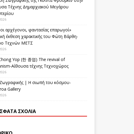
ση Ζωγραφικής της Γκίλντα Φρούμκιν στην
υσα Τέχνης Δημαρχιακού Μεγάρου
στερίου
2026
οι αρχέγονοι, φαντασίας επαρωγοί»
ική έκθεση χαρακτικής του Φώτη Βάρθη-
ρο Τεχνών ΜΕΤΣ
2026
Chong Yop (한 종엽) The revival of
nism-Αίθουσα τέχνης Τεχνοχώρος
2026
 Ζωγραφικής | Η σιωπή του κόσμου-
oa Gallery
2026
ΣΦΑΤΑ ΣΧΌΛΙΑ
ΟΡΙΚΌ