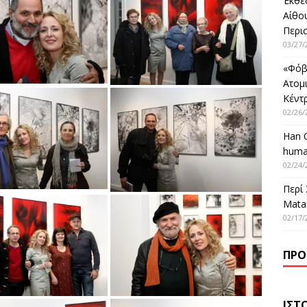
Έκθε
Αίθο
Περι
03/27/
«Φόβ
Ατομ
Κέντ
02/26/
Han 
huma
02/24/
Περί
Matar
02/17/
ΠΡΌ
ΙΣΤ