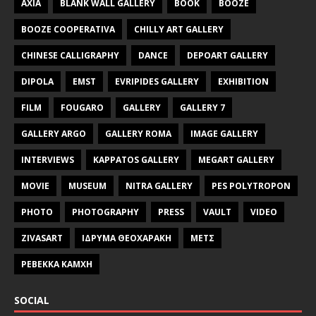
AXIA
BLANK WALL GALLERY
BOOK
BOOZE
BOOZE COOPERATIVA
CHILLY ART GALLERY
CHINESE CALLIGRAPHY
DANCE
DEPOART GALLERY
DIPOLA
EMST
EVRIPIDES GALLERY
EXHIBITION
FILM
FOUGARO
GALLERY
GALLERY 7
GALLERY ARGO
GALLERY ROMA
IMAGE GALLERY
INTERVIEWS
KAPPATOS GALLERY
MEGART GALLERY
MOVIE
MUSEUM
NITRA GALLERY
PES POLYTROPON
PHOTO
PHOTOGRAPHY
PRESS
VAULT
VIDEO
ZIVASART
ΙΔΡΥΜΑ ΘΕΟΧΑΡΑΚΗ
ΜΕΤΣ
ΡΕΒΕΚΚΑ ΚΑΜΧΗ
SOCIAL