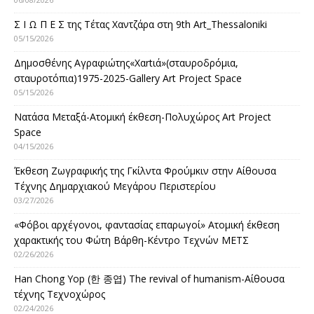
Σ Ι Ω Π Ε Σ της Τέτας Χαντζάρα στη 9th Art_Thessaloniki
05/15/2026
Δημοσθένης Αγραφιώτης«Xαrtιά»(σταυροδρόμια,
σταυροτόπια)1975-2025-Gallery Art Project Space
05/15/2026
Νατάσα Μεταξά-Ατομική έκθεση-Πολυχώρος Art Project
Space
04/15/2026
Έκθεση Ζωγραφικής της Γκίλντα Φρούμκιν στην Αίθουσα
Τέχνης Δημαρχιακού Μεγάρου Περιστερίου
03/27/2026
«Φόβοι αρχέγονοι, φαντασίας επαρωγοί» Ατομική έκθεση
χαρακτικής του Φώτη Βάρθη-Κέντρο Τεχνών ΜΕΤΣ
02/26/2026
Han Chong Yop (한 종엽) The revival of humanism-Αίθουσα
τέχνης Τεχνοχώρος
02/24/2026