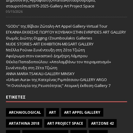
σταυροτόπια)1975-2025-Gallery Art Project Space
05/15/2026
“GODs” της Βίβιαν Ζώταλη-Art Appel Gallery-Virtual Tour
ΕΓΚΑΙΝΙΑ ΕΚΘΕΣΗΣ ΓΙΩΡΓΟΥ ΚΟΥΒΑΚΗ ΣΤΗΝ EVRIPIDES ART GALLERY
Θωμάς Διώτης-Digging /Zoumboulakis Galleries
NUDE STORIES-ΑRT EXHIBITION-MEGART GALLERY
Ντέλλα Ρούνικ-Συνέντευξη στη Ζέτα Τζιώτη
Αφιέρωμα στον εικαστικό Δημήτρη Λάμπρου
Θέκλα Παπαδοπούλου: «Απολαμβάνω τον πειραματισμό»
Συνέντευξη στη Ζέτα Τζιώτη
ANNA MARIA TSAKALI-GALLERY MINSKY
«Urban Aura» της Κατερίνας Ριμπάτσιου-GALLERY ARGO
"Η Οντολογία της Ρευστότητας" Ατομική έκθεση-Gallery 7
ΕΤΙΚΈΤΕΣ
ARCHAIOLOGICAL
ART
ART APPEL GALLERY
ARTATHINA 2018
ART PROJECT SPACE
ARTZONE 42