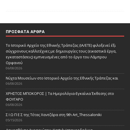
ΠΡΌΣΦΑΤΑ ΆΡΘΡΑ
Το Ιστορικό Αρχείο της Εθνικής Τράπεζας (ΙΑ/ΕΤΕ) φιλοξενεί έξι
σύγχρονους καλλιτέχνες με δημιουργίες τους (εικαστικά έργα,
εγκαταστάσεις) εμπνευσμένες από το έργο του Λάμπρου
Ορφανού
06/08/2026
Νύχτα Μουσείων στο Ιστορικό Αρχείο της Εθνικής Τράπεζας και
06/08/2026
ΧΡΗΣΤΟΣ ΜΠΟΚΟΡΟΣ | Τα Ημερολόγια-Εγκαίνια Έκθεσης στο
ΦΟΥΓΑΡΟ
06/08/2026
Σ Ι Ω Π Ε Σ της Τέτας Χαντζάρα στη 9th Art_Thessaloniki
05/15/2026
Δημοσθένης Αγραφιώτης«Xαrtιά»(σταυροδρόμια,