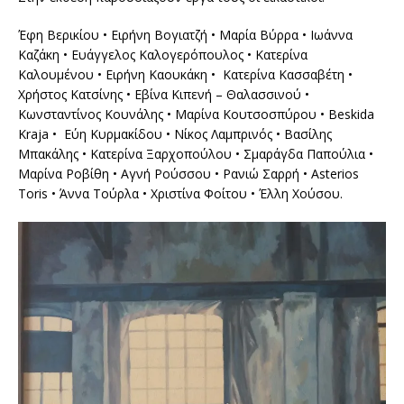
Έφη Βερικίου • Ειρήνη Βογιατζή • Μαρία Βύρρα • Ιωάννα
Καζάκη • Ευάγγελος Καλογερόπουλος • Κατερίνα
Καλουμένου • Ειρήνη Καουκάκη • Κατερίνα Κασσαβέτη •
Χρήστος Κατσίνης • Εβίνα Κιπενή – Θαλασσινού •
Κωνσταντίνος Κουνάλης • Μαρίνα Κουτσοσπύρου • Beskida
Kraja • Εύη Κυρμακίδου • Νίκος Λαμπρινός • Βασίλης
Μπακάλης • Κατερίνα Ξαρχοπούλου • Σμαράγδα Παπούλια •
Μαρίνα Ροβίθη • Αγνή Ρούσσου • Ρανιώ Σαρρή • Asterios
Toris • Άννα Τούρλα • Χριστίνα Φοίτου • Έλλη Χούσου.