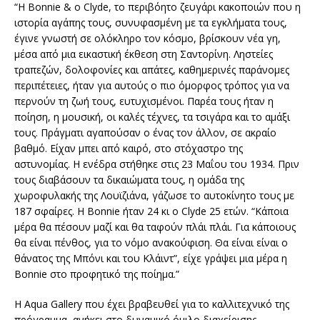
“Η Bonnie & o Clyde, το περιβόητο ζευγάρι κακοποιών που η
ιστορία αγάπης τους, συνυφασμένη με τα εγκλήματα τους,
έγινε γνωστή σε ολόκληρο τον κόσμο, βρίσκουν νέα γη,
μέσα από μια εικαστική έκθεση στη Σαντορίνη. Ληστείες
τραπεζών, δολοφονίες και απάτες, καθημερινές παράνομες
περιπέτειες, ήταν για αυτούς ο πιο όμορφος τρόπος για να
περνούν τη ζωή τους, ευτυχισμένοι. Παρέα τους ήταν η
ποίηση, η μουσική, οι καλές τέχνες, τα τσιγάρα και το αμάξι
τους. Πράγματι αγαπούσαν ο ένας τον άλλον, σε ακραίο
βαθμό. Είχαν μπει από καιρό, στο στόχαστρο της
αστυνομίας. Η ενέδρα στήθηκε στις 23 Μαΐου του 1934. Πριν
τους διαβάσουν τα δικαιώματα τους, η ομάδα της
χωροφυλακής της Λουϊζιάνα, γάζωσε το αυτοκίνητο τους με
187 σφαίρες. Η Bonnie ήταν 24 κι ο Clyde 25 ετών. “Κάποια
μέρα θα πέσουν μαζί και θα ταφούν πλάι πλάι. Για κάποιους
θα είναι πένθος, για το νόμο ανακούφιση. Θα είναι είναι ο
θάνατος της Μπόνι και του Κλάιντ”, είχε γράψει μια μέρα η
Bonnie στο προφητικό της ποίημα.”
Η Aqua Gallery που έχει βραβευθεί για το καλλιτεχνικό της
πρόγραμμα, ανήκει στο δυναμικό όμιλο διαχείρισης