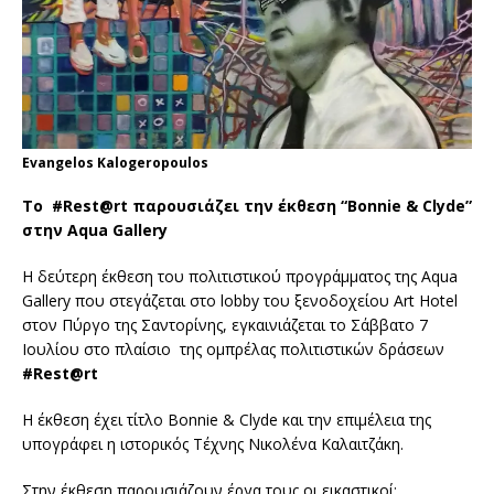
Evangelos Kalogeropoulos
To
#
Rest
@
rt
παρουσιάζει την έκθεση “
Bonnie
&
Clyde
”
στην
Aqua
Gallery
Η δεύτερη έκθεση του πολιτιστικού προγράμματος της Aqua
Gallery που στεγάζεται στο lobby του ξενοδοχείου Art Hotel
στον Πύργο της Σαντορίνης, εγκαινιάζεται το Σάββατο 7
Ιουλίου στο πλαίσιο της ομπρέλας πολιτιστικών δράσεων
#
Rest
@
rt
Η έκθεση έχει τίτλο Bonnie & Clyde και την επιμέλεια της
υπογράφει η ιστορικός Τέχνης Νικολένα Καλαιτζάκη.
Στην έκθεση παρουσιάζουν έργα τους οι εικαστικοί: