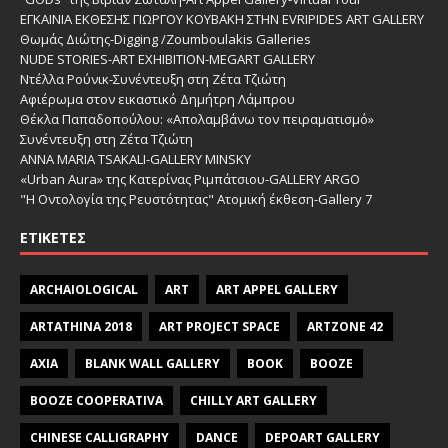
ΕΓΚΑΙΝΙΑ ΕΚΘΕΣΗΣ ΓΙΩΡΓΟΥ ΚΟΥΒΑΚΗ ΣΤΗΝ EVRIPIDES ART GALLERY
Θωμάς Διώτης-Digging /Zoumboulakis Galleries
NUDE STORIES-ΑRT EXHIBITION-MEGART GALLERY
Ντέλλα Ρούνικ-Συνέντευξη στη Ζέτα Τζιώτη
Αφιέρωμα στον εικαστικό Δημήτρη Λάμπρου
Θέκλα Παπαδοπούλου: «Απολαμβάνω τον πειραματισμό»
Συνέντευξη στη Ζέτα Τζιώτη
ANNA MARIA TSAKALI-GALLERY MINSKY
«Urban Aura» της Κατερίνας Ριμπάτσιου-GALLERY ARGO
"Η Οντολογία της Ρευστότητας" Ατομική έκθεση-Gallery 7
ΕΤΙΚΈΤΕΣ
ARCHAIOLOGICAL
ART
ART APPEL GALLERY
ARTATHINA 2018
ART PROJECT SPACE
ARTZONE 42
AXIA
BLANK WALL GALLERY
BOOK
BOOZE
BOOZE COOPERATIVA
CHILLY ART GALLERY
CHINESE CALLIGRAPHY
DANCE
DEPOART GALLERY