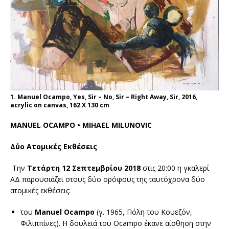
1. Manuel Ocampo, Yes, Sir – No, Sir – Right Away, Sir, 2016,
acrylic on canvas, 162 Χ 130 cm
MANUEL OCAMPO • MIHAEL MILUNOVIC
Δύο Ατομικές Εκθέσεις
Την
Τετάρτη 12 Σεπτεμβρίου 2018
στις 20:00 η γκαλερί
ΑΔ παρουσιάζει στους δύο ορόφους της ταυτόχρονα δύο
ατομικές εκθέσεις:
του
Manuel
Ocampo
(γ. 1965, Πόλη του Κουεζόν,
Φιλιππίνες). Η δουλειά του Ocampo έκανε αίσθηση στην