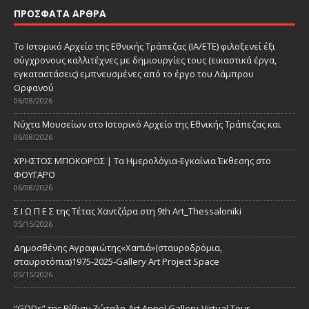
ΠΡΌΣΦΑΤΑ ΆΡΘΡΑ
Το Ιστορικό Αρχείο της Εθνικής Τράπεζας (ΙΑ/ΕΤΕ) φιλοξενεί έξι
σύγχρονους καλλιτέχνες με δημιουργίες τους (εικαστικά έργα,
εγκαταστάσεις) εμπνευσμένες από το έργο του Λάμπρου
Ορφανού
06/08/2026
Νύχτα Μουσείων στο Ιστορικό Αρχείο της Εθνικής Τράπεζας και
06/08/2026
ΧΡΗΣΤΟΣ ΜΠΟΚΟΡΟΣ | Τα Ημερολόγια-Εγκαίνια Έκθεσης στο
ΦΟΥΓΑΡΟ
06/08/2026
Σ Ι Ω Π Ε Σ της Τέτας Χαντζάρα στη 9th Art_Thessaloniki
05/15/2026
Δημοσθένης Αγραφιώτης«Xαrtιά»(σταυροδρόμια,
σταυροτόπια)1975-2025-Gallery Art Project Space
05/15/2026
“GODs” της Βίβιαν Ζώταλη-Art Appel Gallery-Virtual Tour