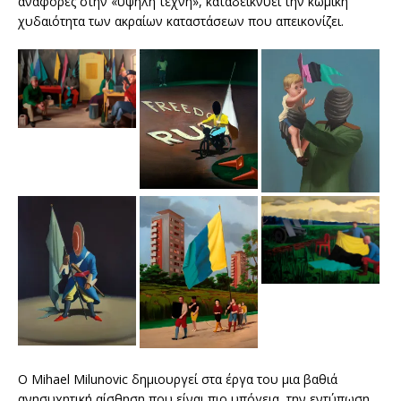
αναφορές στην «υψηλή τέχνη», καταδεικνύει την κωμική
χυδαιότητα των ακραίων καταστάσεων που απεικονίζει.
Ο Mihael Milunovic δημιουργεί στα έργα του μια βαθιά
ανησυχητική αίσθηση που είναι πιο υπόγεια, την εντύπωση