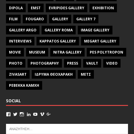
DIPOLA
EMST
EVRIPIDES GALLERY
EXHIBITION
FILM
FOUGARO
GALLERY
GALLERY 7
GALLERY ARGO
GALLERY ROMA
IMAGE GALLERY
INTERVIEWS
KAPPATOS GALLERY
MEGART GALLERY
MOVIE
MUSEUM
NITRA GALLERY
PES POLYTROPON
PHOTO
PHOTOGRAPHY
PRESS
VAULT
VIDEO
ZIVASART
ΙΔΡΥΜΑ ΘΕΟΧΑΡΑΚΗ
ΜΕΤΣ
ΡΕΒΕΚΚΑ ΚΑΜΧΗ
SOCIAL