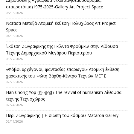
Δημοσθένης Αγραφιώτης«Xαrtιά»(σταυροδρόμια,
σταυροτόπια)1975-2025-Gallery Art Project Space
05/15/2026
Νατάσα Μεταξά-Ατομική έκθεση-Πολυχώρος Art Project
Space
04/15/2026
Έκθεση Ζωγραφικής της Γκίλντα Φρούμκιν στην Αίθουσα
Τέχνης Δημαρχιακού Μεγάρου Περιστερίου
03/27/2026
«Φόβοι αρχέγονοι, φαντασίας επαρωγοί» Ατομική έκθεση
χαρακτικής του Φώτη Βάρθη-Κέντρο Τεχνών ΜΕΤΣ
02/26/2026
Han Chong Yop (한 종엽) The revival of humanism-Αίθουσα
τέχνης Τεχνοχώρος
02/24/2026
Περί Ζωγραφικής | Η σιωπή του κόσμου-Mataroa Gallery
02/17/2026