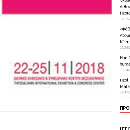
Έκθε
Αίθο
Περι
03/27/
«Φόβ
Ατομ
Κέντ
02/26/
Han 
huma
02/24/
Περί
Matar
02/17/
ΠΡΌ
ΙΣΤ