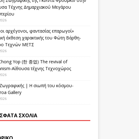
ση Ζωγραφικής της Γκίλντα Φρούμκιν στην
υσα Τέχνης Δημαρχιακού Μεγάρου
στερίου
2026
οι αρχέγονοι, φαντασίας επαρωγοί»
ική έκθεση χαρακτικής του Φώτη Βάρθη-
ρο Τεχνών ΜΕΤΣ
2026
Chong Yop (한 종엽) The revival of
nism-Αίθουσα τέχνης Τεχνοχώρος
2026
 Ζωγραφικής | Η σιωπή του κόσμου-
oa Gallery
2026
ΣΦΑΤΑ ΣΧΌΛΙΑ
ΟΡΙΚΌ