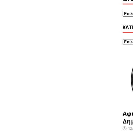
KΑΤ
Αφ
Δη
12