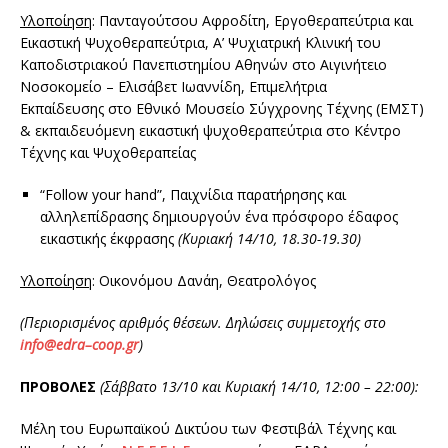
Υλοποίηση
: Πανταγούτσου Αφροδίτη, Εργοθεραπεύτρια και
Εικαστική Ψυχοθεραπεύτρια, Α’ Ψυχιατρική Κλινική του
Καποδιστριακού Πανεπιστημίου Αθηνών στο Αιγινήτειο
Νοσοκομείο – Ελισάβετ Ιωαννίδη, Eπιμελήτρια
Εκπαίδευσης στο Εθνικό Μουσείο Σύγχρονης Τέχνης (ΕΜΣΤ)
& εκπαιδευόμενη εικαστική ψυχοθεραπεύτρια στο Κέντρο
Τέχνης και Ψυχοθεραπείας
“Follow your hand”, Παιχνίδια παρατήρησης και
αλληλεπίδρασης δημιουργούν ένα πρόσφορο έδαφος
εικαστικής έκφρασης
(Κυριακή 14/10, 18.30-19.30)
Υλοποίηση
: Οικονόμου Δανάη, Θεατρολόγος
(Περιορισμένος αριθμός θέσεων. Δηλώσεις συμμετοχής στο
info
@
edra
–
coop
.
gr
)
ΠΡΟΒΟΛΕΣ
(Σάββατο 13/10 και Κυριακή 14/10, 12:00 – 22:00):
Μέλη του Ευρωπαϊκού Δικτύου των Φεστιβάλ Τέχνης και