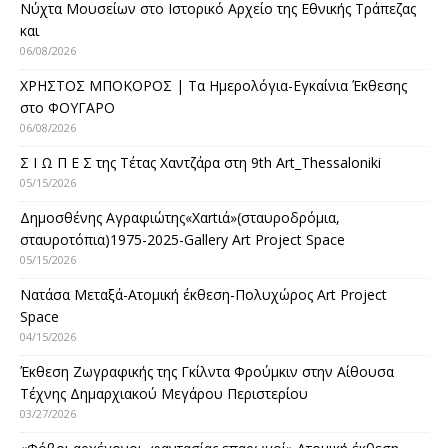
Νύχτα Μουσείων στο Ιστορικό Αρχείο της Εθνικής Τράπεζας
και
06/08/2026
ΧΡΗΣΤΟΣ ΜΠΟΚΟΡΟΣ | Τα Ημερολόγια-Εγκαίνια Έκθεσης
στο ΦΟΥΓΑΡΟ
06/08/2026
Σ Ι Ω Π Ε Σ της Τέτας Χαντζάρα στη 9th Art_Thessaloniki
05/15/2026
Δημοσθένης Αγραφιώτης«Xαrtιά»(σταυροδρόμια,
σταυροτόπια)1975-2025-Gallery Art Project Space
05/15/2026
Νατάσα Μεταξά-Ατομική έκθεση-Πολυχώρος Art Project
Space
04/15/2026
Έκθεση Ζωγραφικής της Γκίλντα Φρούμκιν στην Αίθουσα
Τέχνης Δημαρχιακού Μεγάρου Περιστερίου
03/27/2026