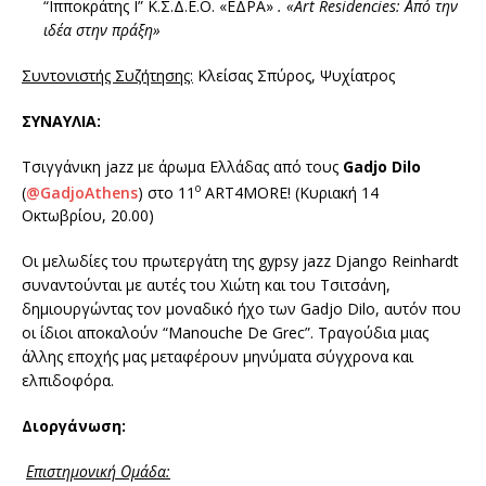
“Ιπποκράτης Ι” Κ.Σ.Δ.Ε.Ο. «ΕΔΡΑ»
. «
Art
Residencies
: Από την
ιδέα στην πράξη»
Συντονιστής Συζήτησης:
Κλείσας Σπύρος, Ψυχίατρος
ΣΥΝΑΥΛΙΑ:
Τσιγγάνικη jazz με άρωμα Ελλάδας από τους
Gadjo Dilo
ο
(
@GadjoAthens
) στο 11
ART4MORE! (Κυριακή 14
Οκτωβρίου, 20.00)
Οι μελωδίες του πρωτεργάτη της gypsy jazz Django Reinhardt
συναντούνται με αυτές του Χιώτη και του Τσιτσάνη,
δημιουργώντας τον μοναδικό ήχο των Gadjo Dilo, αυτόν που
οι ίδιοι αποκαλούν “Manouche De Grec”. Τραγούδια μιας
άλλης εποχής μας μεταφέρουν μηνύματα σύγχρονα και
ελπιδοφόρα.
Διοργάνωση:
Επιστημονική Ομάδα: