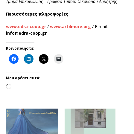
Τμήμα Επικοινωνίας – Γραφείο Τύπου: Οικονόμου Δημήτρης
Περισσότερες πληροφορίες :
www
.edra
-coop
.gr
/
www
.art
4more
.org
/ E-mail:
info
@edra
-coop
.gr
Κοινοποιήστε:
Μου αρέσει αυτό: