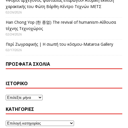
«Φόβοι αρχέγονοι, φαντασίας επαρωγοί» Ατομική έκθεση
χαρακτικής του Φώτη Βάρθη-Κέντρο Τεχνών ΜΕΤΣ
02/26/2026
Han Chong Yop (한 종엽) The revival of humanism-Αίθουσα
τέχνης Τεχνοχώρος
02/24/2026
Περί Ζωγραφικής | Η σιωπή του κόσμου-Mataroa Gallery
02/17/2026
ΠΡΌΣΦΑΤΑ ΣΧΌΛΙΑ
ΙΣΤΟΡΙΚΌ
KΑΤΗΓΟΡΊΕΣ