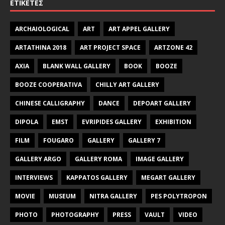
ΕΤΙΚΈΤΕΣ
ARCHAIOLOGICAL
ART
ART APPEL GALLERY
ARTATHINA 2018
ART PROJECT SPACE
ARTZONE 42
AXIA
BLANK WALL GALLERY
BOOK
BOOZE
BOOZE COOPERATIVA
CHILLY ART GALLERY
CHINESE CALLIGRAPHY
DANCE
DEPOART GALLERY
DIPOLA
EMST
EVRIPIDES GALLERY
EXHIBITION
FILM
FOUGARO
GALLERY
GALLERY 7
GALLERY ARGO
GALLERY ROMA
IMAGE GALLERY
INTERVIEWS
KAPPATOS GALLERY
MEGART GALLERY
MOVIE
MUSEUM
NITRA GALLERY
PES POLYTROPON
PHOTO
PHOTOGRAPHY
PRESS
VAULT
VIDEO