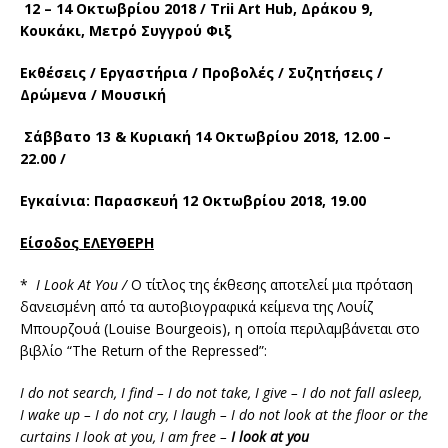
12 – 14 Οκτωβρίου 2018 / Trii
Art
Hub
, Δράκου 9,
Κουκάκι, Μετρό Συγγρού Φιξ
Εκθέσεις / Εργαστήρια / Προβολές / Συζητήσεις /
Δρώμενα / Μουσική
Σάββατο 13 & Κυριακή 14 Οκτωβρίου 2018, 12.00 –
22.00 /
Εγκαίνια: Παρασκευή 12 Οκτωβρίου 2018, 19.00
Είσοδος ΕΛΕΥΘΕΡΗ
*
I Look At You /
Ο τίτλος της έκθεσης αποτελεί μια πρόταση
δανεισμένη από τα αυτοβιογραφικά κείμενα της Λουίζ
Μπουρζουά (Louise Bourgeois), η οποία περιλαμβάνεται στο
βιβλίο “The Return of the Repressed”:
I do not search, I find – I do not take, I give – I do not fall asleep,
I wake up – I do not cry, I laugh – I do not look at the floor or the
curtains I look at you, I am free
–
I look at you