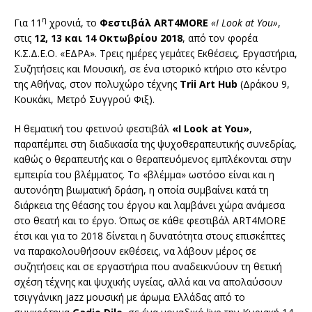
η
Για 11
χρονιά, το
Φεστιβάλ
ART
4
MORE
«
I
Look
at
You
»
,
στις
12, 13 και 14 Οκτωβρίου 2018
, από τον φορέα
Κ.Σ.Δ.Ε.Ο. «ΕΔΡΑ». Τρεις ημέρες γεμάτες Εκθέσεις, Εργαστήρια,
Συζητήσεις και Μουσική, σε ένα ιστορικό κτήριο στο κέντρο
της Αθήνας, στον πολυχώρο τέχνης
Trii
Art
Hub
(Δράκου 9,
Κουκάκι, Μετρό Συγγρού Φιξ).
Η θεματική του φετινού φεστιβάλ
«
I
Look
at
You
»
,
παραπέμπει στη διαδικασία της ψυχοθεραπευτικής συνεδρίας,
καθώς ο θεραπευτής και ο θεραπευόμενος εμπλέκονται στην
εμπειρία του βλέμματος. Το «βλέμμα» ωστόσο είναι και η
αυτονόητη βιωματική δράση, η οποία συμβαίνει κατά τη
διάρκεια της θέασης του έργου και λαμβάνει χώρα ανάμεσα
στο θεατή και το έργο. Όπως σε κάθε φεστιβάλ ART4MORE
έτσι και για το 2018 δίνεται η δυνατότητα στους επισκέπτες
να παρακολουθήσουν εκθέσεις, να λάβουν μέρος σε
συζητήσεις και σε εργαστήρια που αναδεικνύουν τη θετική
σχέση τέχνης και ψυχικής υγείας, αλλά και να απολαύσουν
τσιγγάνικη jazz μουσική με άρωμα Ελλάδας από το