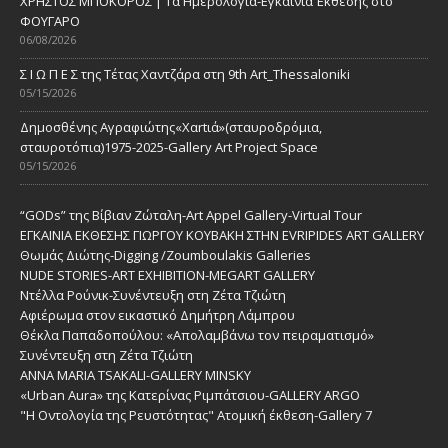
ΧΡΗΣΤΟΣ ΜΠΟΚΟΡΟΣ | Τα Ημερολόγια-Εγκαίνια Έκθεσης στο
ΦΟΥΓΑΡΟ
06/08/2026
Σ Ι Ω Π Ε Σ της Τέτας Χαντζάρα στη 9th Art_Thessaloniki
05/15/2026
Δημοσθένης Αγραφιώτης«Xαrtιά»(σταυροδρόμια,
σταυροτόπια)1975-2025-Gallery Art Project Space
05/15/2026
“GODs” της Βίβιαν Ζώταλη-Art Appel Gallery-Virtual Tour
ΕΓΚΑΙΝΙΑ ΕΚΘΕΣΗΣ ΓΙΩΡΓΟΥ ΚΟΥΒΑΚΗ ΣΤΗΝ EVRIPIDES ART GALLERY
Θωμάς Διώτης-Digging /Zoumboulakis Galleries
NUDE STORIES-ΑRT EXHIBITION-MEGART GALLERY
Ντέλλα Ρούνικ-Συνέντευξη στη Ζέτα Τζιώτη
Αφιέρωμα στον εικαστικό Δημήτρη Λάμπρου
Θέκλα Παπαδοπούλου: «Απολαμβάνω τον πειραματισμό»
Συνέντευξη στη Ζέτα Τζιώτη
ANNA MARIA TSAKALI-GALLERY MINSKY
«Urban Aura» της Κατερίνας Ριμπάτσιου-GALLERY ARGO
"Η Οντολογία της Ρευστότητας" Ατομική έκθεση-Gallery 7