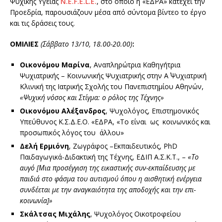
Ψυχικής Υγείας
N.E.F.E.L.E.
, στο οποίο η «ΕΔΡΑ» κατέχει την
Προεδρία, παρουσιάζουν μέσα από σύντομα βίντεο το έργο
και τις δράσεις τους.
ΟΜΙΛΙΕΣ
(Σάββατο 13/10, 18.00-20.00)
:
Οικονόμου Μαρίνα
, Αναπληρώτρια Καθηγήτρια
Ψυχιατρικής – Κοινωνικής Ψυχιατρικής στην Α΄ Ψυχιατρική
Κλινική της Ιατρικής Σχολής του Πανεπιστημίου Αθηνών,
«Ψυχική νόσος και Στίγμα: ο ρόλος της Τέχνης»
Οικονόμου Αλέξανδρος
, Ψυχολόγος, Επιστημονικός
Υπεύθυνος Κ.Σ.Δ.Ε.Ο. «ΕΔΡΑ, «Το είναι ως κοινωνικός και
προσωπικός λόγος του άλλου»
Δελή Ερμιόνη
, Ζωγράφος –Εκπαιδευτικός, PhD
Παιδαγωγικά-Διδακτική της Τέχνης, ΕΔΙΠ Α.Σ.Κ.Τ., –
«Το
αυγό [Μια προσέγγιση της εικαστικής συν-εκπαίδευσης με
παιδιά στο φάσμα του αυτισμού όπου η αισθητική ενέργεια
συνδέεται με την αναγκαιότητα της αποδοχής και την επι-
κοινωνία]»
Σκάλτσας Μιχάλης
, Ψυχολόγος Οικοτροφείου