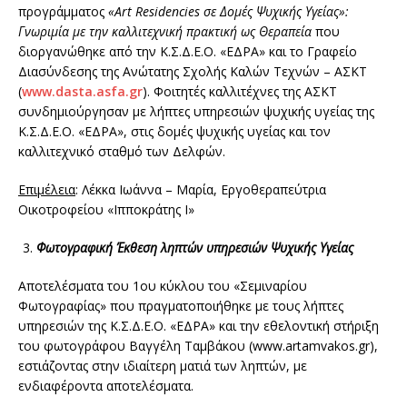
προγράμματος
«
Art
Residencies
σε Δομές Ψυχικής Υγείας»:
Γνωριμία με την καλλιτεχνική πρακτική ως Θεραπεία
που
διοργανώθηκε από την Κ.Σ.Δ.Ε.Ο. «ΕΔΡΑ» και το Γραφείο
Διασύνδεσης της Ανώτατης Σχολής Καλών Τεχνών – ΑΣΚΤ
(
www.dasta.asfa.gr
). Φοιτητές καλλιτέχνες της ΑΣΚΤ
συνδημιούργησαν με λήπτες υπηρεσιών ψυχικής υγείας της
Κ.Σ.Δ.Ε.Ο. «ΕΔΡΑ», στις δομές ψυχικής υγείας και τον
καλλιτεχνικό σταθμό των Δελφών.
Επιμέλεια
: Λέκκα Ιωάννα – Μαρία, Εργοθεραπεύτρια
Οικοτροφείου «Ιπποκράτης Ι»
Φωτογραφική Έκθεση ληπτών υπηρεσιών Ψυχικής Υγείας
Αποτελέσματα του 1ου κύκλου του «Σεμιναρίου
Φωτογραφίας» που πραγματοποιήθηκε με τους λήπτες
υπηρεσιών της Κ.Σ.Δ.Ε.Ο. «ΕΔΡΑ» και την εθελοντική στήριξη
του φωτογράφου Βαγγέλη Ταμβάκου (www.artamvakos.gr),
εστιάζοντας στην ιδιαίτερη ματιά των ληπτών, με
ενδιαφέροντα αποτελέσματα.