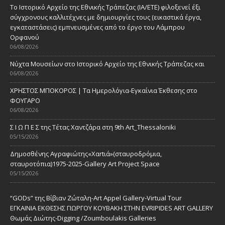
Το Ιστορικό Αρχείο της Εθνικής Τράπεζας (ΙΑ/ΕΤΕ) φιλοξενεί έξι
σύγχρονους καλλιτέχνες με δημιουργίες τους (εικαστικά έργα,
εγκαταστάσεις) εμπνευσμένες από το έργο του Λάμπρου
Ορφανού
06/08/2026
Νύχτα Μουσείων στο Ιστορικό Αρχείο της Εθνικής Τράπεζας και
06/08/2026
ΧΡΗΣΤΟΣ ΜΠΟΚΟΡΟΣ | Τα Ημερολόγια-Εγκαίνια Έκθεσης στο
ΦΟΥΓΑΡΟ
06/08/2026
Σ Ι Ω Π Ε Σ της Τέτας Χαντζάρα στη 9th Art_Thessaloniki
05/15/2026
Δημοσθένης Αγραφιώτης«Xαrtιά»(σταυροδρόμια,
σταυροτόπια)1975-2025-Gallery Art Project Space
05/15/2026
“GODs” της Βίβιαν Ζώταλη-Art Appel Gallery-Virtual Tour
ΕΓΚΑΙΝΙΑ ΕΚΘΕΣΗΣ ΓΙΩΡΓΟΥ ΚΟΥΒΑΚΗ ΣΤΗΝ EVRIPIDES ART GALLERY
Θωμάς Διώτης-Digging /Zoumboulakis Galleries