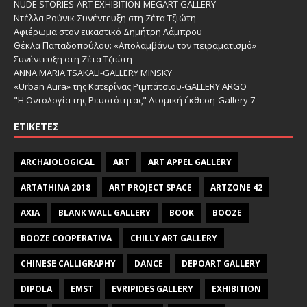
NUDE STORIES-ΑRT EXHIBITION-MEGART GALLERY
Ντέλλα Ρούνικ-Συνέντευξη στη Ζέτα Τζιώτη
Αφιέρωμα στον εικαστικό Δημήτρη Λάμπρου
Θέκλα Παπαδοπούλου: «Απολαμβάνω τον πειραματισμό»
Συνέντευξη στη Ζέτα Τζιώτη
ANNA MARIA TSAKALI-GALLERY MINSKY
«Urban Aura» της Κατερίνας Ριμπάτσιου-GALLERY ARGO
"Η Οντολογία της Ρευστότητας" Ατομική έκθεση-Gallery 7
ΕΤΙΚΈΤΕΣ
ARCHAIOLOGICAL
ART
ART APPEL GALLERY
ARTATHINA 2018
ART PROJECT SPACE
ARTZONE 42
AXIA
BLANK WALL GALLERY
BOOK
BOOZE
BOOZE COOPERATIVA
CHILLY ART GALLERY
CHINESE CALLIGRAPHY
DANCE
DEPOART GALLERY
DIPOLA
EMST
EVRIPIDES GALLERY
EXHIBITION