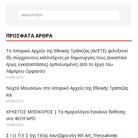
ΠΡΌΣΦΑΤΑ ΆΡΘΡΑ
Το Ιστορικό Αρχείο της Εθνικής Τράπεζας (ΙΑ/ΕΤΕ) φιλοξενεί
έξι σύγχρονους καλλιτέχνες με δημιουργίες τους (εικαστικά
έργα, εγκαταστάσεις) εμπνευσμένες από το έργο του
Λάμπρου Ορφανού
06/08/2026
Νύχτα Μουσείων στο Ιστορικό Αρχείο της Εθνικής Τράπεζας
και
06/08/2026
ΧΡΗΣΤΟΣ ΜΠΟΚΟΡΟΣ | Τα Ημερολόγια-Εγκαίνια Έκθεσης
στο ΦΟΥΓΑΡΟ
06/08/2026
Σ Ι Ω Π Ε Σ της Τέτας Χαντζάρα στη 9th Art_Thessaloniki