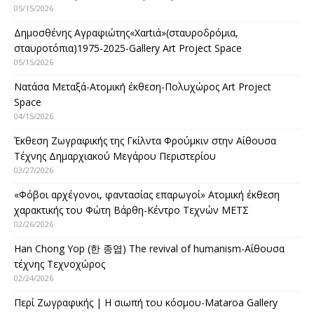
05/15/2026
Δημοσθένης Αγραφιώτης«Xαrtιά»(σταυροδρόμια,
σταυροτόπια)1975-2025-Gallery Art Project Space
05/15/2026
Νατάσα Μεταξά-Ατομική έκθεση-Πολυχώρος Art Project
Space
04/15/2026
Έκθεση Ζωγραφικής της Γκίλντα Φρούμκιν στην Αίθουσα
Τέχνης Δημαρχιακού Μεγάρου Περιστερίου
03/27/2026
«Φόβοι αρχέγονοι, φαντασίας επαρωγοί» Ατομική έκθεση
χαρακτικής του Φώτη Βάρθη-Κέντρο Τεχνών ΜΕΤΣ
02/26/2026
Han Chong Yop (한 종엽) The revival of humanism-Αίθουσα
τέχνης Τεχνοχώρος
02/24/2026
Περί Ζωγραφικής | Η σιωπή του κόσμου-Mataroa Gallery