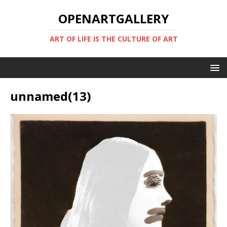
OPENARTGALLERY
ART OF LIFE IS THE CULTURE OF ART
unnamed(13)