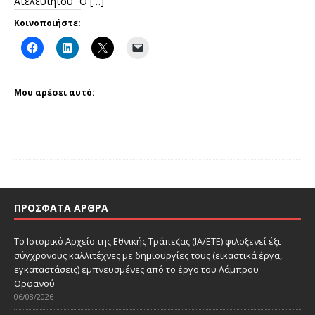
Ατελεύτητου” Ο
[…]
Κοινοποιήστε:
Μου αρέσει αυτό:
ΠΡΌΣΦΑΤΑ ΆΡΘΡΑ
Το Ιστορικό Αρχείο της Εθνικής Τράπεζας (ΙΑ/ΕΤΕ) φιλοξενεί έξι
σύγχρονους καλλιτέχνες με δημιουργίες τους (εικαστικά έργα,
εγκαταστάσεις) εμπνευσμένες από το έργο του Λάμπρου
Ορφανού
06/08/2026