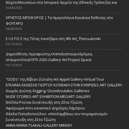
Νύχτα Μουσείων στο Ιστορικό Αρχείο της Εθνικής Τράπεζας και
06/08/2026
ΧΡΗΣΤΟΣ ΜΠΟΚΟΡΟΣ | Τα Ημερολόγια-Εγκαίνια Έκθεσης στο
ΦΟΥΓΑΡΟ
06/08/2026
Σ Ι Ω Π Ε Σ της Τέτας Χαντζάρα στη 9th Art_Thessaloniki
05/15/2026
Δημοσθένης Αγραφιώτης«Xαrtιά»(σταυροδρόμια,
σταυροτόπια)1975-2025-Gallery Art Project Space
05/15/2026
“GODs” της Βίβιαν Ζώταλη-Art Appel Gallery-Virtual Tour
ΕΓΚΑΙΝΙΑ ΕΚΘΕΣΗΣ ΓΙΩΡΓΟΥ ΚΟΥΒΑΚΗ ΣΤΗΝ EVRIPIDES ART GALLERY
Θωμάς Διώτης-Digging /Zoumboulakis Galleries
NUDE STORIES-ΑRT EXHIBITION-MEGART GALLERY
Ντέλλα Ρούνικ-Συνέντευξη στη Ζέτα Τζιώτη
Αφιέρωμα στον εικαστικό Δημήτρη Λάμπρου
Θέκλα Παπαδοπούλου: «Απολαμβάνω τον πειραματισμό»
Συνέντευξη στη Ζέτα Τζιώτη
ANNA MARIA TSAKALI-GALLERY MINSKY