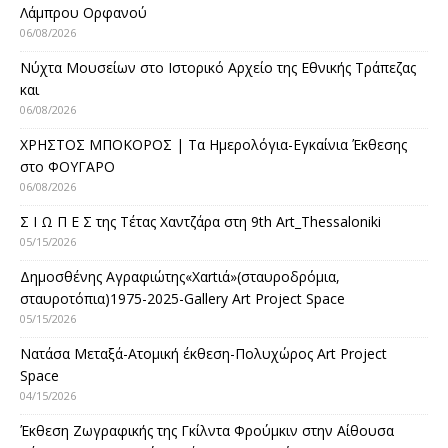
Λάμπρου Ορφανού
06/08/2026
Νύχτα Μουσείων στο Ιστορικό Αρχείο της Εθνικής Τράπεζας
και
06/08/2026
ΧΡΗΣΤΟΣ ΜΠΟΚΟΡΟΣ | Τα Ημερολόγια-Εγκαίνια Έκθεσης
στο ΦΟΥΓΑΡΟ
06/08/2026
Σ Ι Ω Π Ε Σ της Τέτας Χαντζάρα στη 9th Art_Thessaloniki
05/15/2026
Δημοσθένης Αγραφιώτης«Xαrtιά»(σταυροδρόμια,
σταυροτόπια)1975-2025-Gallery Art Project Space
05/15/2026
Νατάσα Μεταξά-Ατομική έκθεση-Πολυχώρος Art Project
Space
04/15/2026
Έκθεση Ζωγραφικής της Γκίλντα Φρούμκιν στην Αίθουσα