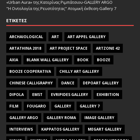
«Urban Aura» της Κατερίνας Ριμπάτσιου-GALLERY ARGO
"Η Οντολογία της Ρευστότητας" Ατομική έκθεση-Gallery 7
ΕΤΙΚΈΤΕΣ
ARCHAIOLOGICAL
ART
ART APPEL GALLERY
ARTATHINA 2018
ART PROJECT SPACE
ARTZONE 42
AXIA
BLANK WALL GALLERY
BOOK
BOOZE
BOOZE COOPERATIVA
CHILLY ART GALLERY
CHINESE CALLIGRAPHY
DANCE
DEPOART GALLERY
DIPOLA
EMST
EVRIPIDES GALLERY
EXHIBITION
FILM
FOUGARO
GALLERY
GALLERY 7
GALLERY ARGO
GALLERY ROMA
IMAGE GALLERY
INTERVIEWS
KAPPATOS GALLERY
MEGART GALLERY