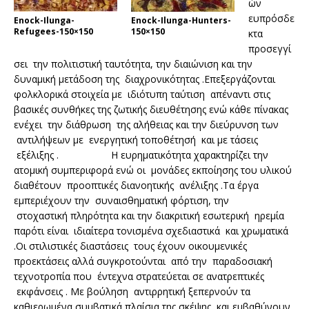
ών
ευπρόσδε
Enock-Ilunga-
Enock-Ilunga-Hunters-
Refugees-150×150
150×150
κτα
προσεγγί
σει την πολιτιστική ταυτότητα, την διαιώνιση και την
δυναμική μετάδοση της διαχρονικότητας .Επεξεργάζονται
φολκλορικά στοιχεία με ιδιότυπη ταύτιση απέναντι στις
βασικές συνθήκες της ζωτικής διευθέτησης ενώ κάθε πίνακας
ενέχει την διάθρωση της αλήθειας και την διεύρυνση των
αντιλήψεων με ενεργητική τοποθέτησή και με τάσεις
εξέλιξης . Η ευρηματικότητα χαρακτηρίζει την
ατομική συμπεριφορά ενώ οι μονάδες εκποίησης του υλικού
διαθέτουν προοπτικές διανοητικής ανέλιξης .Τα έργα
εμπεριέχουν την συναισθηματική φόρτιση, την
στοχαστική πληρότητα και την διακριτική εσωτερική ηρεμία
παρότι είναι ιδιαίτερα τονισμένα σχεδιαστικά και χρωματικά
.Οι στιλιστικές διαστάσεις τους έχουν οικουμενικές
προεκτάσεις αλλά συγκροτούνται από την παραδοσιακή
τεχνοτροπία που έντεχνα στρατεύεται σε ανατρεπτικές
εκφάνσεις . Με βούληση αντιρρητική ξεπερνούν τα
καθιερωμένα συμβατικά πλαίσια της σκέψης και εμβαθύνουν