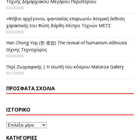
Τέχνης Δημαρχιακού Μεγάρου Περιστερίου
03/27/2026
«Φόβοι αρχέγονοι, φαντασίας επαρωγοί» Ατομική έκθεση
χαρακτικής του Φώτη Βάρθη-Κέντρο Τεχνών ΜΕΤΣ
02/26/2026
Han Chong Yop (한 종엽) The revival of humanism-Αίθουσα
τέχνης Τεχνοχώρος
02/24/2026
Περί Ζωγραφικής | Η σιωπή του κόσμου-Mataroa Gallery
02/17/2026
ΠΡΌΣΦΑΤΑ ΣΧΌΛΙΑ
ΙΣΤΟΡΙΚΌ
KΑΤΗΓΟΡΊΕΣ