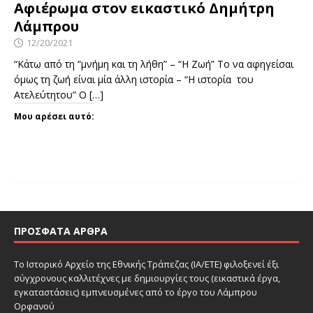
Αφιέρωμα στον εικαστικό Δημήτρη
Λάμπρου
12/20/2021
“Κάτω από τη “μνήμη και τη λήθη” – “Η Ζωή” Το να αφηγείσαι
όμως τη ζωή είναι μία άλλη ιστορία – “Η ιστορία του
Ατελεύτητου” Ο
[…]
Μου αρέσει αυτό:
ΠΡΌΣΦΑΤΑ ΆΡΘΡΑ
Το Ιστορικό Αρχείο της Εθνικής Τράπεζας (ΙΑ/ΕΤΕ) φιλοξενεί έξι
σύγχρονους καλλιτέχνες με δημιουργίες τους (εικαστικά έργα,
εγκαταστάσεις) εμπνευσμένες από το έργο του Λάμπρου
Ορφανού