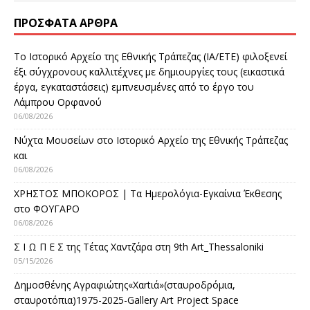
ΠΡΌΣΦΑΤΑ ΆΡΘΡΑ
Το Ιστορικό Αρχείο της Εθνικής Τράπεζας (ΙΑ/ΕΤΕ) φιλοξενεί
έξι σύγχρονους καλλιτέχνες με δημιουργίες τους (εικαστικά
έργα, εγκαταστάσεις) εμπνευσμένες από το έργο του
Λάμπρου Ορφανού
06/08/2026
Νύχτα Μουσείων στο Ιστορικό Αρχείο της Εθνικής Τράπεζας
και
06/08/2026
ΧΡΗΣΤΟΣ ΜΠΟΚΟΡΟΣ | Τα Ημερολόγια-Εγκαίνια Έκθεσης
στο ΦΟΥΓΑΡΟ
06/08/2026
Σ Ι Ω Π Ε Σ της Τέτας Χαντζάρα στη 9th Art_Thessaloniki
05/15/2026
Δημοσθένης Αγραφιώτης«Xαrtιά»(σταυροδρόμια,
σταυροτόπια)1975-2025-Gallery Art Project Space