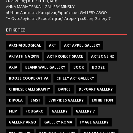
Συνέντευξη στη Ζέτα Τζιώτη
ANNA MARIA TSAKALI-GALLERY MINSKY
«Urban Aura» της Κατερίνας Ριμπάτσιου-GALLERY ARGO
"Η Οντολογία της Ρευστότητας" Ατομική έκθεση-Gallery 7
ΕΤΙΚΈΤΕΣ
ARCHAIOLOGICAL
ART
ART APPEL GALLERY
ARTATHINA 2018
ART PROJECT SPACE
ARTZONE 42
AXIA
BLANK WALL GALLERY
BOOK
BOOZE
BOOZE COOPERATIVA
CHILLY ART GALLERY
CHINESE CALLIGRAPHY
DANCE
DEPOART GALLERY
DIPOLA
EMST
EVRIPIDES GALLERY
EXHIBITION
FILM
FOUGARO
GALLERY
GALLERY 7
GALLERY ARGO
GALLERY ROMA
IMAGE GALLERY