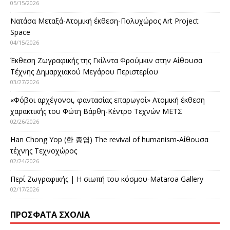
05/15/2026
Νατάσα Μεταξά-Ατομική έκθεση-Πολυχώρος Art Project
Space
04/15/2026
Έκθεση Ζωγραφικής της Γκίλντα Φρούμκιν στην Αίθουσα
Τέχνης Δημαρχιακού Μεγάρου Περιστερίου
03/27/2026
«Φόβοι αρχέγονοι, φαντασίας επαρωγοί» Ατομική έκθεση
χαρακτικής του Φώτη Βάρθη-Κέντρο Τεχνών ΜΕΤΣ
02/26/2026
Han Chong Yop (한 종엽) The revival of humanism-Αίθουσα
τέχνης Τεχνοχώρος
02/24/2026
Περί Ζωγραφικής | Η σιωπή του κόσμου-Mataroa Gallery
02/17/2026
ΠΡΌΣΦΑΤΑ ΣΧΌΛΙΑ