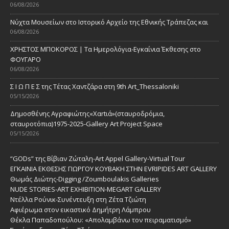
06/08/2026
Νύχτα Μουσείων στο Ιστορικό Αρχείο της Εθνικής Τράπεζας και
06/08/2026
ΧΡΗΣΤΟΣ ΜΠΟΚΟΡΟΣ | Τα Ημερολόγια-Εγκαίνια Έκθεσης στο
ΦΟΥΓΑΡΟ
06/08/2026
Σ Ι Ω Π Ε Σ της Τέτας Χαντζάρα στη 9th Art_Thessaloniki
05/15/2026
Δημοσθένης Αγραφιώτης«Xαrtιά»(σταυροδρόμια,
σταυροτόπια)1975-2025-Gallery Art Project Space
05/15/2026
“GODs” της Βίβιαν Ζώταλη-Art Appel Gallery-Virtual Tour
ΕΓΚΑΙΝΙΑ ΕΚΘΕΣΗΣ ΓΙΩΡΓΟΥ ΚΟΥΒΑΚΗ ΣΤΗΝ EVRIPIDES ART GALLERY
Θωμάς Διώτης-Digging /Zoumboulakis Galleries
NUDE STORIES-ΑRT EXHIBITION-MEGART GALLERY
Ντέλλα Ρούνικ-Συνέντευξη στη Ζέτα Τζιώτη
Αφιέρωμα στον εικαστικό Δημήτρη Λάμπρου
Θέκλα Παπαδοπούλου: «Απολαμβάνω τον πειραματισμό»