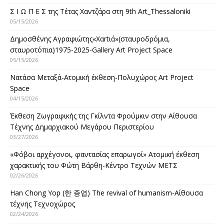
Σ Ι Ω Π Ε Σ της Τέτας Χαντζάρα στη 9th Art_Thessaloniki
05/15/2026
Δημοσθένης Αγραφιώτης«Xαrtιά»(σταυροδρόμια,
σταυροτόπια)1975-2025-Gallery Art Project Space
05/15/2026
Νατάσα Μεταξά-Ατομική έκθεση-Πολυχώρος Art Project
Space
04/15/2026
Έκθεση Ζωγραφικής της Γκίλντα Φρούμκιν στην Αίθουσα
Τέχνης Δημαρχιακού Μεγάρου Περιστερίου
03/27/2026
«Φόβοι αρχέγονοι, φαντασίας επαρωγοί» Ατομική έκθεση
χαρακτικής του Φώτη Βάρθη-Κέντρο Τεχνών ΜΕΤΣ
02/26/2026
Han Chong Yop (한 종엽) The revival of humanism-Αίθουσα
τέχνης Τεχνοχώρος
02/24/2026