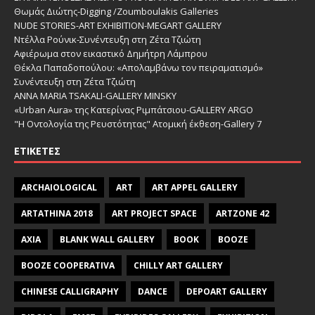
Θωμάς Διώτης-Digging /Zoumboulakis Galleries
NUDE STORIES-ΑRT EXHIBITION-MEGART GALLERY
Ντέλλα Ρούνικ-Συνέντευξη στη Ζέτα Τζιώτη
Αφιέρωμα στον εικαστικό Δημήτρη Λάμπρου
Θέκλα Παπαδοπούλου: «Απολαμβάνω τον πειραματισμό»
Συνέντευξη στη Ζέτα Τζιώτη
ANNA MARIA TSAKALI-GALLERY MINSKY
«Urban Aura» της Κατερίνας Ριμπάτσιου-GALLERY ARGO
"Η Οντολογία της Ρευστότητας" Ατομική έκθεση-Gallery 7
ΕΤΙΚΈΤΕΣ
ARCHAIOLOGICAL
ART
ART APPEL GALLERY
ARTATHINA 2018
ART PROJECT SPACE
ARTZONE 42
AXIA
BLANK WALL GALLERY
BOOK
BOOZE
BOOZE COOPERATIVA
CHILLY ART GALLERY
CHINESE CALLIGRAPHY
DANCE
DEPOART GALLERY