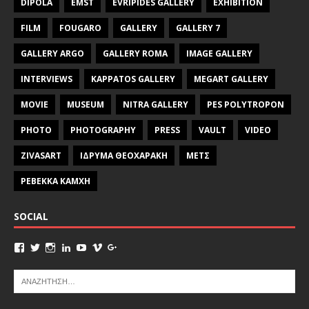
DIPOLA
EMST
EVRIPIDES GALLERY
EXHIBITION
FILM
FOUGARO
GALLERY
GALLERY 7
GALLERY ARGO
GALLERY ROMA
IMAGE GALLERY
INTERVIEWS
KAPPATOS GALLERY
MEGART GALLERY
MOVIE
MUSEUM
NITRA GALLERY
PES POLYTROPON
PHOTO
PHOTOGRAPHY
PRESS
VAULT
VIDEO
ZIVASART
ΙΔΡΥΜΑ ΘΕΟΧΑΡΑΚΗ
ΜΕΤΣ
ΡΕΒΕΚΚΑ ΚΑΜΧΗ
SOCIAL