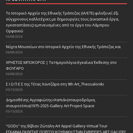
Το Ιστορικό Αρχείο της Εθνικής Τράπεζας (ΙΑ/ΕΤΕ) φιλοξενεί έξι
σύγχρονους καλλιτέχνες με δημιουργίες τους (εικαστικά έργα,
εγκαταστάσεις) εμπνευσμένες από το έργο του Λάμπρου
Ορφανού
06/08/2026
Νύχτα Μουσείων στο Ιστορικό Αρχείο της Εθνικής Τράπεζας και
06/08/2026
ΧΡΗΣΤΟΣ ΜΠΟΚΟΡΟΣ | Τα Ημερολόγια-Εγκαίνια Έκθεσης στο
ΦΟΥΓΑΡΟ
06/08/2026
Σ Ι Ω Π Ε Σ της Τέτας Χαντζάρα στη 9th Art_Thessaloniki
05/15/2026
Δημοσθένης Αγραφιώτης«Xαrtιά»(σταυροδρόμια,
σταυροτόπια)1975-2025-Gallery Art Project Space
05/15/2026
“GODs” της Βίβιαν Ζώταλη-Art Appel Gallery-Virtual Tour
ΕΓΚΑΙΝΙΑ ΕΚΘΕΣΗΣ ΓΙΩΡΓΟΥ ΚΟΥΒΑΚΗ ΣΤΗΝ EVRIPIDES ART GALLERY