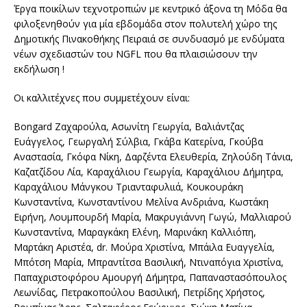
Έργα ποικίλων τεχνοτροπιών με κεντρικό άξονα τη Μόδα θα
φιλοξενηθούν για μία εβδομάδα στον πολυτελή χώρο της
Δημοτικής Πινακοθήκης Πειραιά σε συνδυασμό με ενδύματα
νέων σχεδιαστών του NGFL που θα πλαισιώσουν την
εκδήλωση !
Οι καλλιτέχνες που συμμετέχουν είναι:
Bongard Ζαχαρούλα, Ασωνίτη Γεωργία, Βαλιάντζας
Ευάγγελος, Γεωργαλή Σύλβια, Γκάβα Κατερίνα, Γκούβα
Αναστασία, Γκόφα Νίκη, Δαρζέντα Ελευθερία, Ζηλούδη Τάνια,
Καζατζίδου Λία, Καραχάλιου Γεωργία, Καραχάλιου Δήμητρα,
Καραχάλιου Μάνγκου Τριανταφυλιιά, Κουκουράκη
Κωνσταντίνα, Κωνσταντίνου Μελίνα Ανδριάνα, Κωστάκη
Ειρήνη, Λουμπουρδή Μαρία, Μακρυγιάννη Γωγώ, Μαλλιαρού
Κωνσταντίνα, Μαραγκάκη Ελένη, Μαρινάκη Καλλιόπη,
Μαρτάκη Αριστέα, dr. Μούρα Χριστίνα, Μπάιλα Ευαγγελία,
Μπότση Μαρία, Μπραντίτσα Βασιλική, Ντιναπόγια Χριστίνα,
Παπαχριστοφόρου Αμουργή Δήμητρα, Παπαναστασόπουλος
Λεωνίδας, Πετρακοπούλου Βασιλική, Πετρίδης Χρήστος,