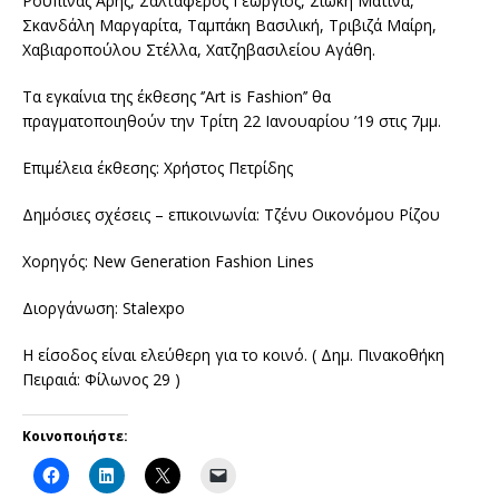
Ρουπίνας Άρης, Σαλταφέρος Γεώργιος, Σιώκη Ματίνα,
Σκανδάλη Μαργαρίτα, Ταμπάκη Βασιλική, Τριβιζά Μαίρη,
Χαβιαροπούλου Στέλλα, Χατζηβασιλείου Αγάθη.
Τα εγκαίνια της έκθεσης ‘’Art is Fashion’’ θα
πραγματοποιηθούν την Τρίτη 22 Ιανουαρίου ’19 στις 7μμ.
Επιμέλεια έκθεσης: Χρήστος Πετρίδης
Δημόσιες σχέσεις – επικοινωνία: Τζένυ Οικονόμου Ρίζου
Χορηγός: New Generation Fashion Lines
Διοργάνωση: Stalexpo
Η είσοδος είναι ελεύθερη για το κοινό. ( Δημ. Πινακοθήκη
Πειραιά: Φίλωνος 29 )
Κοινοποιήστε: