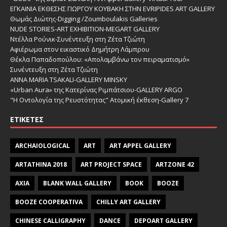
ΕΓΚΑΙΝΙΑ ΕΚΘΕΣΗΣ ΓΙΩΡΓΟΥ ΚΟΥΒΑΚΗ ΣΤΗΝ EVRIPIDES ART GALLERY
Θωμάς Διώτης-Digging /Zoumboulakis Galleries
NUDE STORIES-ΑRT EXHIBITION-MEGART GALLERY
Ντέλλα Ρούνικ-Συνέντευξη στη Ζέτα Τζιώτη
Αφιέρωμα στον εικαστικό Δημήτρη Λάμπρου
Θέκλα Παπαδοπούλου: «Απολαμβάνω τον πειραματισμό»
Συνέντευξη στη Ζέτα Τζιώτη
ANNA MARIA TSAKALI-GALLERY MINSKY
«Urban Aura» της Κατερίνας Ριμπάτσιου-GALLERY ARGO
"Η Οντολογία της Ρευστότητας" Ατομική έκθεση-Gallery 7
ΕΤΙΚΈΤΕΣ
ARCHAIOLOGICAL
ART
ART APPEL GALLERY
ARTATHINA 2018
ART PROJECT SPACE
ARTZONE 42
AXIA
BLANK WALL GALLERY
BOOK
BOOZE
BOOZE COOPERATIVA
CHILLY ART GALLERY
CHINESE CALLIGRAPHY
DANCE
DEPOART GALLERY