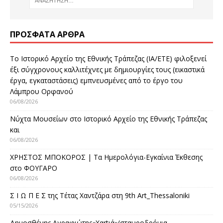
ΠΡΌΣΦΑΤΑ ΆΡΘΡΑ
Το Ιστορικό Αρχείο της Εθνικής Τράπεζας (ΙΑ/ΕΤΕ) φιλοξενεί
έξι σύγχρονους καλλιτέχνες με δημιουργίες τους (εικαστικά
έργα, εγκαταστάσεις) εμπνευσμένες από το έργο του
Λάμπρου Ορφανού
06/08/2026
Νύχτα Μουσείων στο Ιστορικό Αρχείο της Εθνικής Τράπεζας
και
06/08/2026
ΧΡΗΣΤΟΣ ΜΠΟΚΟΡΟΣ | Τα Ημερολόγια-Εγκαίνια Έκθεσης
στο ΦΟΥΓΑΡΟ
06/08/2026
Σ Ι Ω Π Ε Σ της Τέτας Χαντζάρα στη 9th Art_Thessaloniki
05/15/2026
Δημοσθένης Αγραφιώτης«Xαrtιά»(σταυροδρόμια,