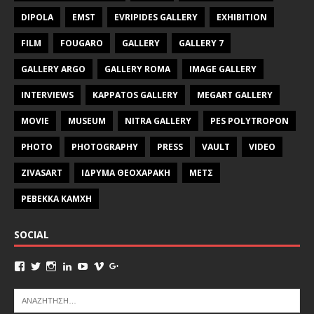
DIPOLA
EMST
EVRIPIDES GALLERY
EXHIBITION
FILM
FOUGARO
GALLERY
GALLERY 7
GALLERY ARGO
GALLERY ROMA
IMAGE GALLERY
INTERVIEWS
KAPPATOS GALLERY
MEGART GALLERY
MOVIE
MUSEUM
NITRA GALLERY
PES POLYTROPON
PHOTO
PHOTOGRAPHY
PRESS
VAULT
VIDEO
ZIVASART
ΙΔΡΥΜΑ ΘΕΟΧΑΡΑΚΗ
ΜΕΤΣ
ΡΕΒΕΚΚΑ ΚΑΜΧΗ
SOCIAL