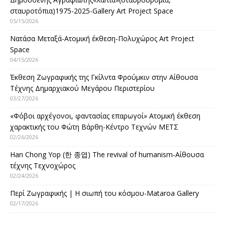
σταυροτόπια)1975-2025-Gallery Art Project Space
05/15/2026
Νατάσα Μεταξά-Ατομική έκθεση-Πολυχώρος Art Project
Space
04/15/2026
Έκθεση Ζωγραφικής της Γκίλντα Φρούμκιν στην Αίθουσα
Τέχνης Δημαρχιακού Μεγάρου Περιστερίου
03/27/2026
«Φόβοι αρχέγονοι, φαντασίας επαρωγοί» Ατομική έκθεση
χαρακτικής του Φώτη Βάρθη-Κέντρο Τεχνών ΜΕΤΣ
02/26/2026
Han Chong Yop (한 종엽) The revival of humanism-Αίθουσα
τέχνης Τεχνοχώρος
02/24/2026
Περί Ζωγραφικής | Η σιωπή του κόσμου-Mataroa Gallery
02/17/2026