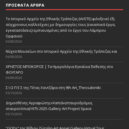
ΠΡΌΣΦΑΤΑ ΆΡΘΡΑ
Το Ιστορικό Αρχείο της Εθνικής Τράπεζας (ΙΑ/ΕΤΕ) φιλοξενεί έξι
σύγχρονους καλλιτέχνες με δημιουργίες τους (εικαστικά έργα,
εγκαταστάσεις) εμπνευσμένες από το έργο του Λάμπρου
Ορφανού
06/08/2026
Νύχτα Μουσείων στο Ιστορικό Αρχείο της Εθνικής Τράπεζας και
06/08/2026
ΧΡΗΣΤΟΣ ΜΠΟΚΟΡΟΣ | Τα Ημερολόγια-Εγκαίνια Έκθεσης στο
ΦΟΥΓΑΡΟ
06/08/2026
Σ Ι Ω Π Ε Σ της Τέτας Χαντζάρα στη 9th Art_Thessaloniki
05/15/2026
Δημοσθένης Αγραφιώτης«Xαrtιά»(σταυροδρόμια,
σταυροτόπια)1975-2025-Gallery Art Project Space
05/15/2026
“GODs” της Βίβιαν Ζώταλη-Art Appel Gallery-Virtual Tour