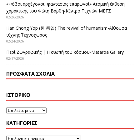
«Φόβοι αρχέγονοι, φαντασίας επαρωγοί» Ατομική έκθεση
χαρακτικής του Φώτη Βάρθη-Κέντρο Τεχνών ΜΕΤΣ
02/26/2026
Han Chong Yop (한 종엽) The revival of humanism-Αίθουσα
τέχνης Τεχνοχώρος
02/24/2026
Περί Ζωγραφικής | Η σιωπή του κόσμου-Mataroa Gallery
02/17/2026
ΠΡΌΣΦΑΤΑ ΣΧΌΛΙΑ
ΙΣΤΟΡΙΚΌ
KΑΤΗΓΟΡΊΕΣ