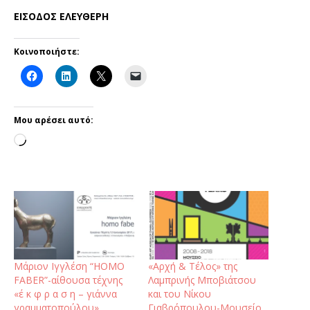
ΕΙΣΟΔΟΣ ΕΛΕΥΘΕΡΗ
Κοινοποιήστε:
Μου αρέσει αυτό:
Μάριον Ιγγλέση “HOMO
«Αρχή & Τέλος» της
FABER”-αίθουσα τέχνης
Λαμπρινής Μποβιάτσου
«έ κ φ ρ α σ η – γιάννα
και του Νίκου
γραμματοπούλου»
Γιαβρόπουλου-Μουσείο