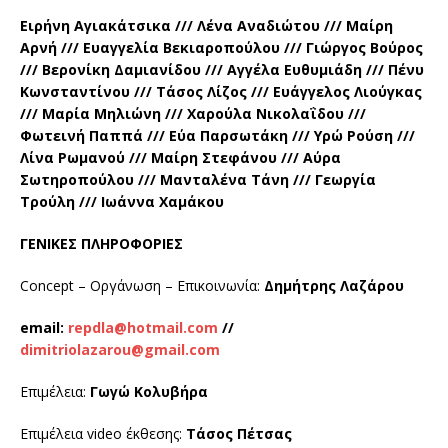
Ειρήνη Αγιακάτσικα /// Λένα Αναδιώτου /// Μαίρη
Αρνή /// Ευαγγελία Βεκιαροπούλου /// Γιώργος Βούρος
/// Βερονίκη Δαμιανίδου /// Αγγέλα Ευθυμιάδη /// Πένυ
Κωνσταντίνου /// Τάσος Λίζος /// Ευάγγελος Λιούγκας
/// Μαρία Μηλιώνη /// Χαρούλα Νικολαΐδου ///
Φωτεινή Παππά /// Εύα Παρσωτάκη /// Υρώ Ρούση ///
Λίνα Ρωμανού /// Μαίρη Στεφάνου /// Αύρα
Σωτηροπούλου /// Μανταλένα Τάνη /// Γεωργία
Τρούλη /// Ιωάννα Χαμάκου
ΓΕΝΙΚΕΣ ΠΛΗΡΟΦΟΡΙΕΣ
Concept – Οργάνωση – Επικοινωνία:
Δημήτρης Λαζάρου
email:
repdla@hotmail.com
//
dimitriolazarou@gmail.com
Επιμέλεια:
Γωγώ Κολυβήρα
Επιμέλεια video έκθεσης:
Τάσος Πέτσας