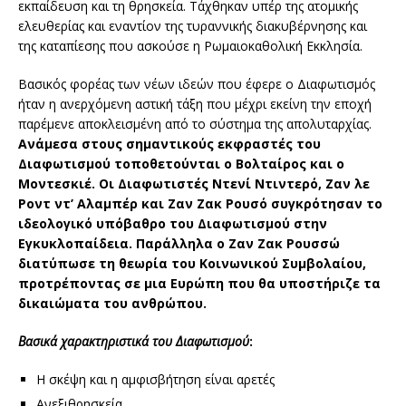
εκπαίδευση και τη θρησκεία. Τάχθηκαν υπέρ της ατομικής
ελευθερίας και εναντίον της τυραννικής διακυβέρνησης και
της καταπίεσης που ασκούσε η Ρωμαιοκαθολική Εκκλησία.
Βασικός φορέας των νέων ιδεών που έφερε ο Διαφωτισμός
ήταν η ανερχόμενη αστική τάξη που μέχρι εκείνη την εποχή
παρέμενε αποκλεισμένη από το σύστημα της απολυταρχίας.
Ανάμεσα στους σημαντικούς εκφραστές του
Διαφωτισμού τοποθετούνται ο Βολταίρος και ο
Μοντεσκιέ. Οι Διαφωτιστές Ντενί Ντιντερό, Ζαν λε
Ροντ ντ’ Αλαμπέρ και Ζαν Ζακ Ρουσό συγκρότησαν το
ιδεολογικό υπόβαθρο του Διαφωτισμού στην
Εγκυκλοπαίδεια. Παράλληλα ο Ζαν Ζακ Ρουσσώ
διατύπωσε τη θεωρία του Κοινωνικού Συμβολαίου,
προτρέποντας σε μια Ευρώπη που θα υποστήριζε τα
δικαιώματα του ανθρώπου.
Βασικά χαρακτηριστικά του Διαφωτισμού
:
Η σκέψη και η αμφισβήτηση είναι αρετές
Ανεξιθρησκεία