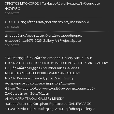
ΧΡΗΣΤΟΣ ΜΠΟΚΟΡΟΣ | Τα Ημερολόγια-Εγκαίνια Έκθεσης στο
ΦΟΥΓΑΡΟ
06/08/2026
Σ Ι Ω Π Ε Σ της Τέτας Χαντζάρα στη 9th Art_Thessaloniki
05/15/2026
Δημοσθένης Αγραφιώτης«Xαrtιά»(σταυροδρόμια,
σταυροτόπια)1975-2025-Gallery Art Project Space
05/15/2026
“GODs” της Βίβιαν Ζώταλη-Art Appel Gallery-Virtual Tour
ΕΓΚΑΙΝΙΑ ΕΚΘΕΣΗΣ ΓΙΩΡΓΟΥ ΚΟΥΒΑΚΗ ΣΤΗΝ EVRIPIDES ART GALLERY
Θωμάς Διώτης-Digging /Zoumboulakis Galleries
NUDE STORIES-ΑRT EXHIBITION-MEGART GALLERY
Ντέλλα Ρούνικ-Συνέντευξη στη Ζέτα Τζιώτη
Αφιέρωμα στον εικαστικό Δημήτρη Λάμπρου
Θέκλα Παπαδοπούλου: «Απολαμβάνω τον πειραματισμό»
Συνέντευξη στη Ζέτα Τζιώτη
ANNA MARIA TSAKALI-GALLERY MINSKY
«Urban Aura» της Κατερίνας Ριμπάτσιου-GALLERY ARGO
"Η Οντολογία της Ρευστότητας" Ατομική έκθεση-Gallery 7