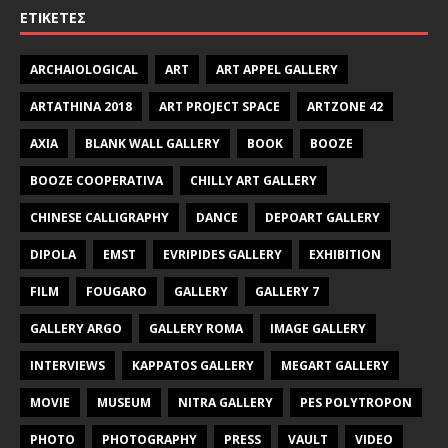
ΕΤΙΚΈΤΕΣ
ARCHAIOLOGICAL
ART
ART APPEL GALLERY
ARTATHINA 2018
ART PROJECT SPACE
ARTZONE 42
AXIA
BLANK WALL GALLERY
BOOK
BOOZE
BOOZE COOPERATIVA
CHILLY ART GALLERY
CHINESE CALLIGRAPHY
DANCE
DEPOART GALLERY
DIPOLA
EMST
EVRIPIDES GALLERY
EXHIBITION
FILM
FOUGARO
GALLERY
GALLERY 7
GALLERY ARGO
GALLERY ROMA
IMAGE GALLERY
INTERVIEWS
KAPPATOS GALLERY
MEGART GALLERY
MOVIE
MUSEUM
NITRA GALLERY
PES POLYTROPON
PHOTO
PHOTOGRAPHY
PRESS
VAULT
VIDEO