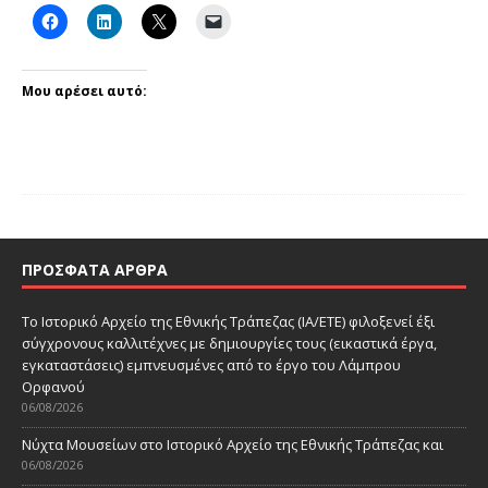
Μου αρέσει αυτό:
ΠΡΌΣΦΑΤΑ ΆΡΘΡΑ
Το Ιστορικό Αρχείο της Εθνικής Τράπεζας (ΙΑ/ΕΤΕ) φιλοξενεί έξι
σύγχρονους καλλιτέχνες με δημιουργίες τους (εικαστικά έργα,
εγκαταστάσεις) εμπνευσμένες από το έργο του Λάμπρου
Ορφανού
06/08/2026
Νύχτα Μουσείων στο Ιστορικό Αρχείο της Εθνικής Τράπεζας και
06/08/2026