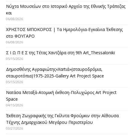
Νύχτα Μουσείων στο Ιστορικό Αρχείο της Εθνικής Τράπεζας
και
06/08/2026
ΧΡΗΣΤΟΣ ΜΠΟΚΟΡΟΣ | Τα Ημερολόγια-Εγκαίνια Έκθεσης
στο ΦΟΥΓΑΡΟ
06/08/2026
Σ Ι Ω Π Ε Σ της Τέτας Χαντζάρα στη 9th Art_Thessaloniki
05/15/2026
Δημοσθένης Αγραφιώτης«Xαrtιά»(σταυροδρόμια,
σταυροτόπια)1975-2025-Gallery Art Project Space
05/15/2026
Νατάσα Μεταξά-Ατομική έκθεση-Πολυχώρος Art Project
Space
04/15/2026
Έκθεση Ζωγραφικής της Γκίλντα Φρούμκιν στην Αίθουσα
Τέχνης Δημαρχιακού Μεγάρου Περιστερίου
03/27/2026