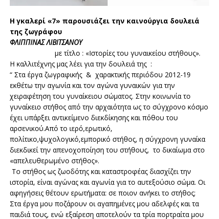
Η γκαλερί «7» παρουσιάζει την καινούργια δουλειά
της ζωγράφου
ΦΛΙΠΠΙΝΑΣ ΛΙΒΙΤΣΑΝΟΥ
με τίτλο : «Ιστορίες του γυναικείου στήθους».
Η καλλιτέχνης μας λέει για την δουλειά της :
“ Στα έργα ζωγραφικής & χαρακτικής περιόδου 2012-19
εκθέτω την αγωνία και τον αγώνα γυναικών για την
χειραφέτηση του γυναίκειου σώματος. Στην κοινωνία το
γυναίκειο στήθος από την αρχαιότητα ως το σύγχρονο κόσμο
έχει υπάρξει αντικείμενο διεκδίκησης και πόθου του
αρσενικού.Από το ιερό,ερωτικό,
πολίτικο,ψυχολογικό,εμπορικό στήθος, η σύγχρονη γυναίκα
διεκδικεί την απενοχοποίηση του στήθους, το δικαίωμα στο
«απελευθερωμένο στήθος».
Το στήθος ως ζωοδότης και καταστροφέας διασχίζει την
ιστορία, είναι αγώνας και αγωνία για το αυτεξούσιο σώμα. Οι
αφηγήσεις θέτουν ερωτήματα: σε ποιον ανήκει το στήθος;
Στα έργα μου ποζάρουν οι αγαπημένες μου αδελφές και τα
παιδιά τους, ενώ εξαίρεση αποτελούν τα τρία πορτραίτα μου