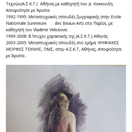
Τεχνών(Α.Σ.Κ.Τ.) Αθήνας με καθηγητή τον Δ. Κοκκινιδη.
Αποφοίτησε με Άριστα
1992-1995: Μεταπτυχιακές σπουδές ζωγραφικής στην Εcole
Natiomale Surerieure des Beaux-Arts στο Παρίσι, με
καθηγητή τον Vladimir Velicκovic
1999-2008: Β΄ πτυχίο χαρακτικής της (Α.Σ.Κ.Τ.) Αθηνάς
2003-2005: Μεταπτυχιακές σπουδές στο τμήμα :ΨΗΦΙΑΚΕΣ
ΜΟΡΦΕΣ ΤΕΧΝΗΣ, ΠΜΣ, στην Α.Σ.Κ.Τ, Αθήνας, Αποφοίτησε
με Άριστα .