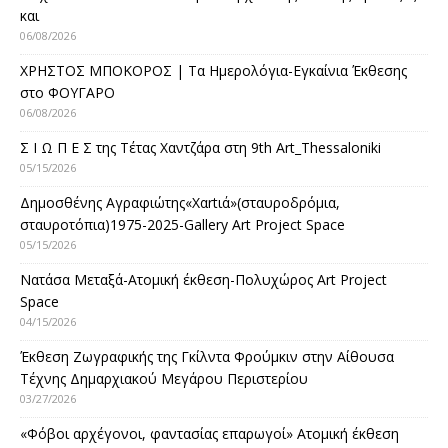
και
06/08/2026
ΧΡΗΣΤΟΣ ΜΠΟΚΟΡΟΣ | Τα Ημερολόγια-Εγκαίνια Έκθεσης
στο ΦΟΥΓΑΡΟ
06/08/2026
Σ Ι Ω Π Ε Σ της Τέτας Χαντζάρα στη 9th Art_Thessaloniki
05/15/2026
Δημοσθένης Αγραφιώτης«Xαrtιά»(σταυροδρόμια,
σταυροτόπια)1975-2025-Gallery Art Project Space
05/15/2026
Νατάσα Μεταξά-Ατομική έκθεση-Πολυχώρος Art Project
Space
04/15/2026
Έκθεση Ζωγραφικής της Γκίλντα Φρούμκιν στην Αίθουσα
Τέχνης Δημαρχιακού Μεγάρου Περιστερίου
03/27/2026
«Φόβοι αρχέγονοι, φαντασίας επαρωγοί» Ατομική έκθεση