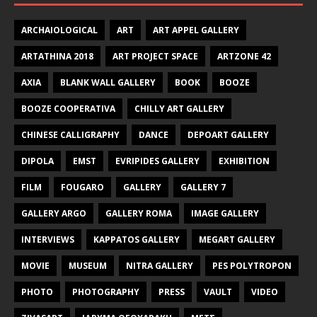
ARCHAIOLOGICAL
ART
ART APPEL GALLERY
ARTATHINA 2018
ART PROJECT SPACE
ARTZONE 42
AXIA
BLANK WALL GALLERY
BOOK
BOOZE
BOOZE COOPERATIVA
CHILLY ART GALLERY
CHINESE CALLIGRAPHY
DANCE
DEPOART GALLERY
DIPOLA
EMST
EVRIPIDES GALLERY
EXHIBITION
FILM
FOUGARO
GALLERY
GALLERY 7
GALLERY ARGO
GALLERY ROMA
IMAGE GALLERY
INTERVIEWS
KAPPATOS GALLERY
MEGART GALLERY
MOVIE
MUSEUM
NITRA GALLERY
PES POLYTROPON
PHOTO
PHOTOGRAPHY
PRESS
VAULT
VIDEO