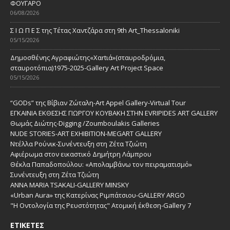
ΦΟΥΓΑΡΟ
06/08/2026
Σ Ι Ω Π Ε Σ της Τέτας Χαντζάρα στη 9th Art_Thessaloniki
05/15/2026
Δημοσθένης Αγραφιώτης«Xαrtιά»(σταυροδρόμια,
σταυροτόπια)1975-2025-Gallery Art Project Space
05/15/2026
“GODs” της Βίβιαν Ζώταλη-Art Appel Gallery-Virtual Tour
ΕΓΚΑΙΝΙΑ ΕΚΘΕΣΗΣ ΓΙΩΡΓΟΥ ΚΟΥΒΑΚΗ ΣΤΗΝ EVRIPIDES ART GALLERY
Θωμάς Διώτης-Digging /Zoumboulakis Galleries
NUDE STORIES-ΑRT EXHIBITION-MEGART GALLERY
Ντέλλα Ρούνικ-Συνέντευξη στη Ζέτα Τζιώτη
Αφιέρωμα στον εικαστικό Δημήτρη Λάμπρου
Θέκλα Παπαδοπούλου: «Απολαμβάνω τον πειραματισμό»
Συνέντευξη στη Ζέτα Τζιώτη
ANNA MARIA TSAKALI-GALLERY MINSKY
«Urban Aura» της Κατερίνας Ριμπάτσιου-GALLERY ARGO
"Η Οντολογία της Ρευστότητας" Ατομική έκθεση-Gallery 7
ΕΤΙΚΈΤΕΣ