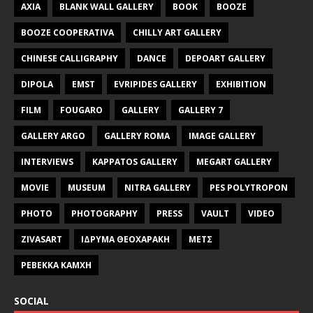
AXIA
BLANK WALL GALLERY
BOOK
BOOZE
BOOZE COOPERATIVA
CHILLY ART GALLERY
CHINESE CALLIGRAPHY
DANCE
DEPOART GALLERY
DIPOLA
EMST
EVRIPIDES GALLERY
EXHIBITION
FILM
FOUGARO
GALLERY
GALLERY 7
GALLERY ARGO
GALLERY ROMA
IMAGE GALLERY
INTERVIEWS
KAPPATOS GALLERY
MEGART GALLERY
MOVIE
MUSEUM
NITRA GALLERY
PES POLYTROPON
PHOTO
PHOTOGRAPHY
PRESS
VAULT
VIDEO
ZIVASART
ΙΔΡΥΜΑ ΘΕΟΧΑΡΑΚΗ
ΜΕΤΣ
ΡΕΒΕΚΚΑ ΚΑΜΧΗ
SOCIAL