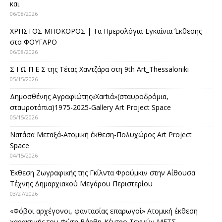
και
06/08/2026
ΧΡΗΣΤΟΣ ΜΠΟΚΟΡΟΣ | Τα Ημερολόγια-Εγκαίνια Έκθεσης
στο ΦΟΥΓΑΡΟ
06/08/2026
Σ Ι Ω Π Ε Σ της Τέτας Χαντζάρα στη 9th Art_Thessaloniki
05/15/2026
Δημοσθένης Αγραφιώτης«Xαrtιά»(σταυροδρόμια,
σταυροτόπια)1975-2025-Gallery Art Project Space
05/15/2026
Νατάσα Μεταξά-Ατομική έκθεση-Πολυχώρος Art Project
Space
04/15/2026
Έκθεση Ζωγραφικής της Γκίλντα Φρούμκιν στην Αίθουσα
Τέχνης Δημαρχιακού Μεγάρου Περιστερίου
03/27/2026
«Φόβοι αρχέγονοι, φαντασίας επαρωγοί» Ατομική έκθεση
χαρακτικής του Φώτη Βάρθη-Κέντρο Τεχνών ΜΕΤΣ