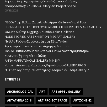
Δημοσθένης Αγραφιώτης«Xαrtιά»(σταυροδρόμια,
σταυροτόπια)1975-2025-Gallery Art Project Space
05/15/2026
“GODs” της Βίβιαν Ζώταλη-Art Appel Gallery-Virtual Tour
ΕΓΚΑΙΝΙΑ ΕΚΘΕΣΗΣ ΓΙΩΡΓΟΥ ΚΟΥΒΑΚΗ ΣΤΗΝ EVRIPIDES ART GALLERY
Θωμάς Διώτης-Digging /Zoumboulakis Galleries
NUDE STORIES-ΑRT EXHIBITION-MEGART GALLERY
Ντέλλα Ρούνικ-Συνέντευξη στη Ζέτα Τζιώτη
Αφιέρωμα στον εικαστικό Δημήτρη Λάμπρου
Θέκλα Παπαδοπούλου: «Απολαμβάνω τον πειραματισμό»
Συνέντευξη στη Ζέτα Τζιώτη
ANNA MARIA TSAKALI-GALLERY MINSKY
«Urban Aura» της Κατερίνας Ριμπάτσιου-GALLERY ARGO
"Η Οντολογία της Ρευστότητας" Ατομική έκθεση-Gallery 7
ΕΤΙΚΈΤΕΣ
ARCHAIOLOGICAL
ART
ART APPEL GALLERY
ARTATHINA 2018
ART PROJECT SPACE
ARTZONE 42