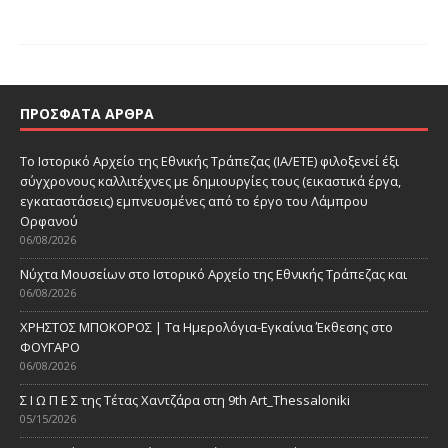
ΠΡΌΣΦΑΤΑ ΆΡΘΡΑ
Το Ιστορικό Αρχείο της Εθνικής Τράπεζας (ΙΑ/ΕΤΕ) φιλοξενεί έξι
σύγχρονους καλλιτέχνες με δημιουργίες τους (εικαστικά έργα,
εγκαταστάσεις) εμπνευσμένες από το έργο του Λάμπρου
Ορφανού
06/08/2026
Νύχτα Μουσείων στο Ιστορικό Αρχείο της Εθνικής Τράπεζας και
06/08/2026
ΧΡΗΣΤΟΣ ΜΠΟΚΟΡΟΣ | Τα Ημερολόγια-Εγκαίνια Έκθεσης στο
ΦΟΥΓΑΡΟ
06/08/2026
Σ Ι Ω Π Ε Σ της Τέτας Χαντζάρα στη 9th Art_Thessaloniki
05/15/2026