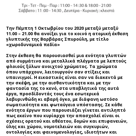
Την Πέμπτη 1 Οκτωβρίου του 2020 μεταξύ μεταξύ
11.00 – 21.00 θα ανοίξει για το κοινό η ατομική έκθεση
γλυπτικής της Βαρβάρας Σπυρούλη, με τίτλο
«χωροδυναμικά πεδία»
Στην έκθεση θα παρουσιασθεί μια ενότητα γλυπτών
από συρμάτινα και μεταλλικά πλέγματα με λεπτούς
φλοιούς ξύλων ανοιχτού χρώματος. Τα χρώματα
όπου υπάρχουν, λειτουργούν σαν στίξεις και
υπαινιγμοί. Η εικαστικός είναι σαν να διακεντά με
την σκέψη, με την αισθαντικότητα και με την
φαντασία της το κενό, στα υποβλητικά της αυτά
έργα, προσδίδοντάς τους ένα εσωτερικά
λαβυρινθώδη κι αβαρή όγκο, με διάφανη ωστόσο
σωματικότητα και φωταύγεια υπόστασης. Σε κάθε
ενότητα έργων που παρουσιάζει γίνεται αντιληπτό
πως εκείνο που κυρίαρχα την απασχολεί είναι οι
σχέσεις ορατού και αθέατου, δομών και επιφανειών,
ύλης και χώρου, νομοτελειών και συγκυριών,
οντολογίας και φαινομενολογίας, ιδιοτήτων και