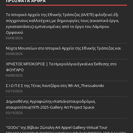
ΠΡΌΣΦΑΤΑ ΆΡΘΡΑ
Το Ιστορικό Αρχείο της Εθνικής Τράπεζας (ΙΑ/ΕΤΕ) φιλοξενεί έξι
σύγχρονους καλλιτέχνες με δημιουργίες τους (εικαστικά έργα,
εγκαταστάσεις) εμπνευσμένες από το έργο του Λάμπρου
Ορφανού
06/08/2026
Νύχτα Μουσείων στο Ιστορικό Αρχείο της Εθνικής Τράπεζας και
06/08/2026
ΧΡΗΣΤΟΣ ΜΠΟΚΟΡΟΣ | Τα Ημερολόγια-Εγκαίνια Έκθεσης στο
ΦΟΥΓΑΡΟ
06/08/2026
Σ Ι Ω Π Ε Σ της Τέτας Χαντζάρα στη 9th Art_Thessaloniki
05/15/2026
Δημοσθένης Αγραφιώτης«Xαrtιά»(σταυροδρόμια,
σταυροτόπια)1975-2025-Gallery Art Project Space
05/15/2026
“GODs” της Βίβιαν Ζώταλη-Art Appel Gallery-Virtual Tour