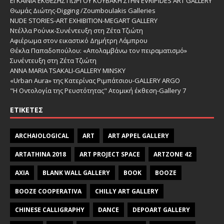
ΕΓΚΑΙΝΙΑ ΕΚΘΕΣΗΣ ΓΙΩΡΓΟΥ ΚΟΥΒΑΚΗ ΣΤΗΝ EVRIPIDES ART GALLERY
Θωμάς Διώτης-Digging /Zoumboulakis Galleries
NUDE STORIES-ΑRT EXHIBITION-MEGART GALLERY
Ντέλλα Ρούνικ-Συνέντευξη στη Ζέτα Τζιώτη
Αφιέρωμα στον εικαστικό Δημήτρη Λάμπρου
Θέκλα Παπαδοπούλου: «Απολαμβάνω τον πειραματισμό»
Συνέντευξη στη Ζέτα Τζιώτη
ANNA MARIA TSAKALI-GALLERY MINSKY
«Urban Aura» της Κατερίνας Ριμπάτσιου-GALLERY ARGO
"Η Οντολογία της Ρευστότητας" Ατομική έκθεση-Gallery 7
ΕΤΙΚΈΤΕΣ
ARCHAIOLOGICAL
ART
ART APPEL GALLERY
ARTATHINA 2018
ART PROJECT SPACE
ARTZONE 42
AXIA
BLANK WALL GALLERY
BOOK
BOOZE
BOOZE COOPERATIVA
CHILLY ART GALLERY
CHINESE CALLIGRAPHY
DANCE
DEPOART GALLERY