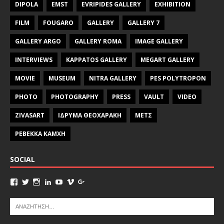
DIPOLA
EMST
EVRIPIDES GALLERY
EXHIBITION
FILM
FOUGARO
GALLERY
GALLERY 7
GALLERY ARGO
GALLERY ROMA
IMAGE GALLERY
INTERVIEWS
KAPPATOS GALLERY
MEGART GALLERY
MOVIE
MUSEUM
NITRA GALLERY
PES POLYTROPON
PHOTO
PHOTOGRAPHY
PRESS
VAULT
VIDEO
ZIVASART
ΙΔΡΥΜΑ ΘΕΟΧΑΡΑΚΗ
ΜΕΤΣ
ΡΕΒΕΚΚΑ ΚΑΜΧΗ
SOCIAL