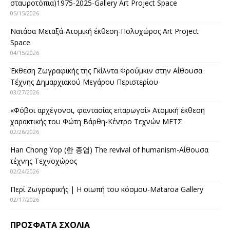
σταυροτόπια)1975-2025-Gallery Art Project Space
05/15/2026
Νατάσα Μεταξά-Ατομική έκθεση-Πολυχώρος Art Project
Space
04/15/2026
Έκθεση Ζωγραφικής της Γκίλντα Φρούμκιν στην Αίθουσα
Τέχνης Δημαρχιακού Μεγάρου Περιστερίου
03/27/2026
«Φόβοι αρχέγονοι, φαντασίας επαρωγοί» Ατομική έκθεση
χαρακτικής του Φώτη Βάρθη-Κέντρο Τεχνών ΜΕΤΣ
02/26/2026
Han Chong Yop (한 종엽) The revival of humanism-Αίθουσα
τέχνης Τεχνοχώρος
02/24/2026
Περί Ζωγραφικής | Η σιωπή του κόσμου-Mataroa Gallery
02/17/2026
ΠΡΌΣΦΑΤΑ ΣΧΌΛΙΑ