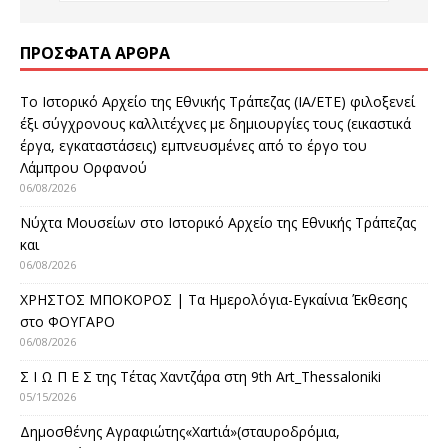
ΠΡΌΣΦΑΤΑ ΆΡΘΡΑ
Το Ιστορικό Αρχείο της Εθνικής Τράπεζας (ΙΑ/ΕΤΕ) φιλοξενεί
έξι σύγχρονους καλλιτέχνες με δημιουργίες τους (εικαστικά
έργα, εγκαταστάσεις) εμπνευσμένες από το έργο του
Λάμπρου Ορφανού
06/08/2026
Νύχτα Μουσείων στο Ιστορικό Αρχείο της Εθνικής Τράπεζας
και
06/08/2026
ΧΡΗΣΤΟΣ ΜΠΟΚΟΡΟΣ | Τα Ημερολόγια-Εγκαίνια Έκθεσης
στο ΦΟΥΓΑΡΟ
06/08/2026
Σ Ι Ω Π Ε Σ της Τέτας Χαντζάρα στη 9th Art_Thessaloniki
05/15/2026
Δημοσθένης Αγραφιώτης«Xαrtιά»(σταυροδρόμια,