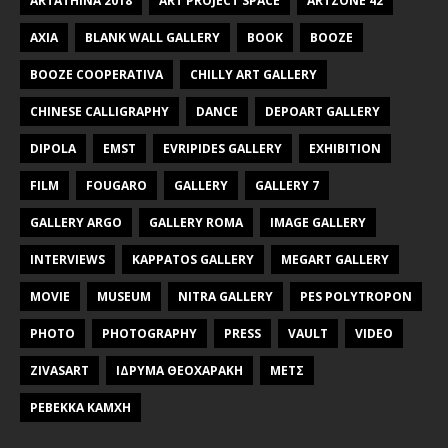
ARTATHINA 2018
ART PROJECT SPACE
ARTZONE 42
AXIA
BLANK WALL GALLERY
BOOK
BOOZE
BOOZE COOPERATIVA
CHILLY ART GALLERY
CHINESE CALLIGRAPHY
DANCE
DEPOART GALLERY
DIPOLA
EMST
EVRIPIDES GALLERY
EXHIBITION
FILM
FOUGARO
GALLERY
GALLERY 7
GALLERY ARGO
GALLERY ROMA
IMAGE GALLERY
INTERVIEWS
KAPPATOS GALLERY
MEGART GALLERY
MOVIE
MUSEUM
NITRA GALLERY
PES POLYTROPON
PHOTO
PHOTOGRAPHY
PRESS
VAULT
VIDEO
ZIVASART
ΙΔΡΥΜΑ ΘΕΟΧΑΡΑΚΗ
ΜΕΤΣ
ΡΕΒΕΚΚΑ ΚΑΜΧΗ