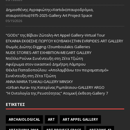
Δημοσθένης Αγραφιώτης«Xαrtιά»(σταυροδρόμια,
σταυροτόπια)1975-2025-Gallery Art Project Space
05/15/2026
“GODs” της Βίβιαν Ζώταλη-Art Appel Gallery-Virtual Tour
ΕΓΚΑΙΝΙΑ ΕΚΘΕΣΗΣ ΓΙΩΡΓΟΥ ΚΟΥΒΑΚΗ ΣΤΗΝ EVRIPIDES ART GALLERY
Θωμάς Διώτης-Digging /Zoumboulakis Galleries
NUDE STORIES-ΑRT EXHIBITION-MEGART GALLERY
Ντέλλα Ρούνικ-Συνέντευξη στη Ζέτα Τζιώτη
Αφιέρωμα στον εικαστικό Δημήτρη Λάμπρου
Θέκλα Παπαδοπούλου: «Απολαμβάνω τον πειραματισμό»
Συνέντευξη στη Ζέτα Τζιώτη
ANNA MARIA TSAKALI-GALLERY MINSKY
«Urban Aura» της Κατερίνας Ριμπάτσιου-GALLERY ARGO
"Η Οντολογία της Ρευστότητας" Ατομική έκθεση-Gallery 7
ΕΤΙΚΈΤΕΣ
ARCHAIOLOGICAL
ART
ART APPEL GALLERY