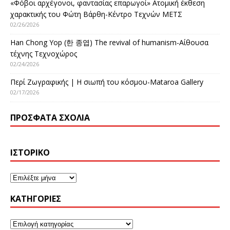
«Φόβοι αρχέγονοι, φαντασίας επαρωγοί» Ατομική έκθεση
χαρακτικής του Φώτη Βάρθη-Κέντρο Τεχνών ΜΕΤΣ
02/26/2026
Han Chong Yop (한 종엽) The revival of humanism-Αίθουσα
τέχνης Τεχνοχώρος
02/24/2026
Περί Ζωγραφικής | Η σιωπή του κόσμου-Mataroa Gallery
02/17/2026
ΠΡΌΣΦΑΤΑ ΣΧΌΛΙΑ
ΙΣΤΟΡΙΚΌ
KΑΤΗΓΟΡΊΕΣ