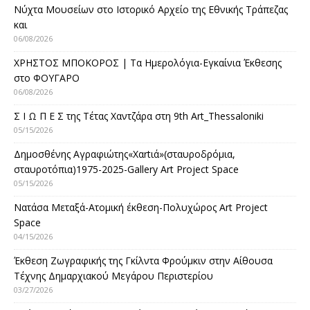
Νύχτα Μουσείων στο Ιστορικό Αρχείο της Εθνικής Τράπεζας
και
06/08/2026
ΧΡΗΣΤΟΣ ΜΠΟΚΟΡΟΣ | Τα Ημερολόγια-Εγκαίνια Έκθεσης
στο ΦΟΥΓΑΡΟ
06/08/2026
Σ Ι Ω Π Ε Σ της Τέτας Χαντζάρα στη 9th Art_Thessaloniki
05/15/2026
Δημοσθένης Αγραφιώτης«Xαrtιά»(σταυροδρόμια,
σταυροτόπια)1975-2025-Gallery Art Project Space
05/15/2026
Νατάσα Μεταξά-Ατομική έκθεση-Πολυχώρος Art Project
Space
04/15/2026
Έκθεση Ζωγραφικής της Γκίλντα Φρούμκιν στην Αίθουσα
Τέχνης Δημαρχιακού Μεγάρου Περιστερίου
03/27/2026