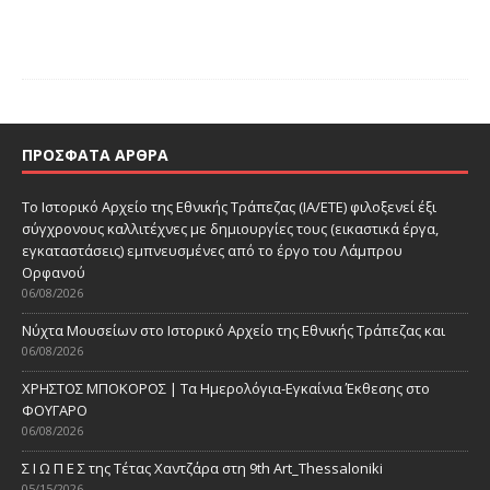
ΠΡΌΣΦΑΤΑ ΆΡΘΡΑ
Το Ιστορικό Αρχείο της Εθνικής Τράπεζας (ΙΑ/ΕΤΕ) φιλοξενεί έξι
σύγχρονους καλλιτέχνες με δημιουργίες τους (εικαστικά έργα,
εγκαταστάσεις) εμπνευσμένες από το έργο του Λάμπρου
Ορφανού
06/08/2026
Νύχτα Μουσείων στο Ιστορικό Αρχείο της Εθνικής Τράπεζας και
06/08/2026
ΧΡΗΣΤΟΣ ΜΠΟΚΟΡΟΣ | Τα Ημερολόγια-Εγκαίνια Έκθεσης στο
ΦΟΥΓΑΡΟ
06/08/2026
Σ Ι Ω Π Ε Σ της Τέτας Χαντζάρα στη 9th Art_Thessaloniki
05/15/2026