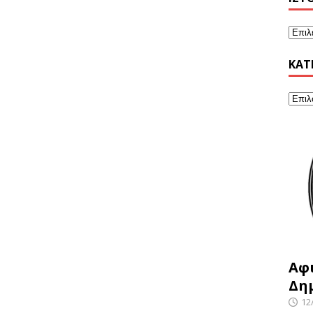
KΑΤ
Αφ
Δη
12