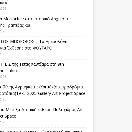
ανού
2026
α Μουσείων στο Ιστορικό Αρχείο της
ής Τράπεζας και
2026
ΤΟΣ ΜΠΟΚΟΡΟΣ | Τα Ημερολόγια-
ίνια Έκθεσης στο ΦΟΥΓΑΡΟ
2026
 Π Ε Σ της Τέτας Χαντζάρα στη 9th
hessaloniki
2026
σθένης Αγραφιώτης«Xαrtιά»(σταυροδρόμια,
οτόπια)1975-2025-Gallery Art Project Space
2026
σα Μεταξά-Ατομική έκθεση-Πολυχώρος Art
ct Space
2026