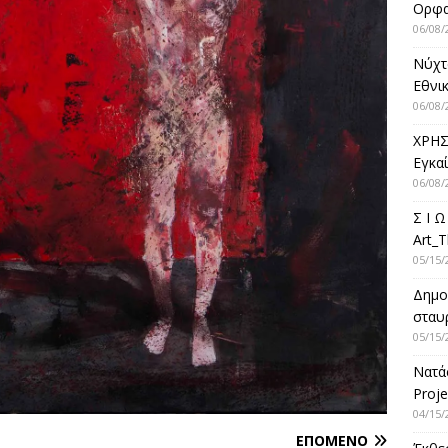
Ορφ
06/08/
Νύχτ
Εθνικ
06/08/
ΧΡΗΣ
Εγκα
06/08/
Σ Ι Ω
Art_T
05/15/
Δημο
σταυρ
05/15/
Νατά
Proje
04/15/
ΕΠΌΜΕΝΟ