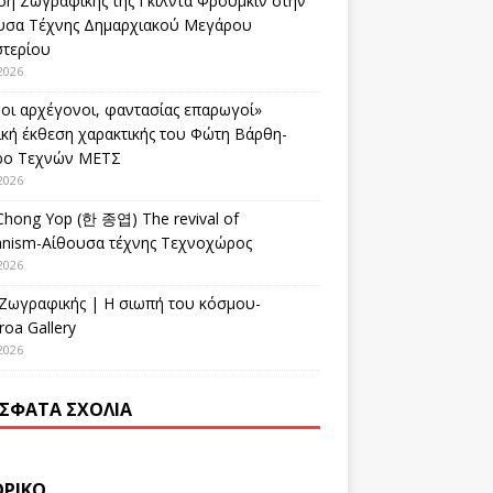
ση Ζωγραφικής της Γκίλντα Φρούμκιν στην
υσα Τέχνης Δημαρχιακού Μεγάρου
στερίου
2026
οι αρχέγονοι, φαντασίας επαρωγοί»
ική έκθεση χαρακτικής του Φώτη Βάρθη-
ρο Τεχνών ΜΕΤΣ
2026
Chong Yop (한 종엽) The revival of
nism-Αίθουσα τέχνης Τεχνοχώρος
2026
 Ζωγραφικής | Η σιωπή του κόσμου-
oa Gallery
2026
ΣΦΑΤΑ ΣΧΌΛΙΑ
ΟΡΙΚΌ