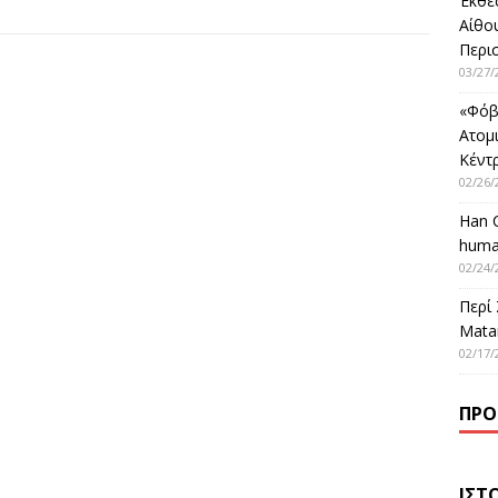
Έκθε
Αίθο
Περι
03/27/
«Φόβ
Ατομ
Κέντ
02/26/
Han 
huma
02/24/
Περί
Matar
02/17/
ΠΡΌ
ΙΣΤ