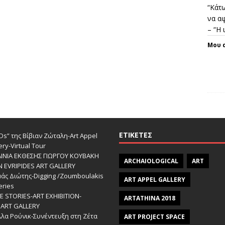
“Κάτω
να αφ
– “Η
Μου 
ΕΤΙΚΈΤΕΣ
s” της Βίβιαν Ζώταλη-Art Appel
ery-Virtual Tour
ΑΙΝΙΑ ΕΚΘΕΣΗΣ ΓΙΩΡΓΟΥ ΚΟΥΒΑΚΗ
ARCHAIOLOGICAL
ART
Ν EVRIPIDES ART GALLERY
άς Διώτης-Digging /Zoumboulakis
ART APPEL GALLERY
eries
 STORIES-ΑRT EXHIBITION-
ARTATHINA 2018
ART GALLERY
λα Ρούνικ-Συνέντευξη στη Ζέτα
ART PROJECT SPACE