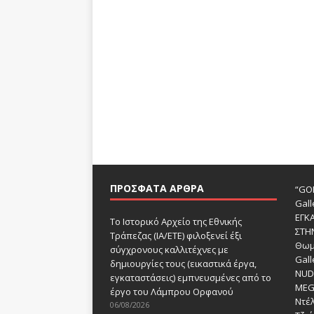
ΠΡΌΣΦΑΤΑ ΆΡΘΡΑ
“GOD
Gall
ΕΓΚ
Το Ιστορικό Αρχείο της Εθνικής
ΣΤΗ
Τράπεζας (ΙΑ/ΕΤΕ) φιλοξενεί έξι
Θωμ
σύγχρονους καλλιτέχνες με
Gall
δημιουργίες τους (εικαστικά έργα,
NUDE
εγκαταστάσεις) εμπνευσμένες από το
MEG
έργο του Λάμπρου Ορφανού
Ντέλ
06/08/2026