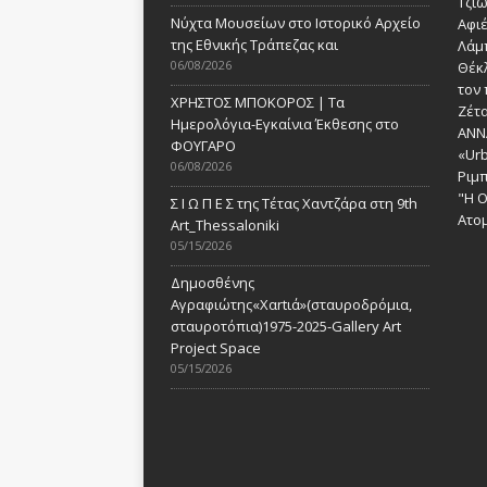
Τζι
Νύχτα Μουσείων στο Ιστορικό Αρχείο
Αφι
της Εθνικής Τράπεζας και
Λάμ
06/08/2026
Θέκ
τον 
ΧΡΗΣΤΟΣ ΜΠΟΚΟΡΟΣ | Τα
Ζέτα
Ημερολόγια-Εγκαίνια Έκθεσης στο
ANN
ΦΟΥΓΑΡΟ
«Urb
06/08/2026
Ριμ
"Η Ο
Σ Ι Ω Π Ε Σ της Τέτας Χαντζάρα στη 9th
Ατομ
Art_Thessaloniki
05/15/2026
Δημοσθένης
Αγραφιώτης«Xαrtιά»(σταυροδρόμια,
σταυροτόπια)1975-2025-Gallery Art
Project Space
05/15/2026