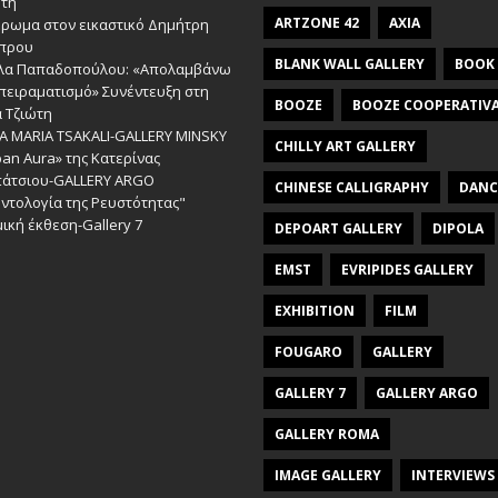
ώτη
ARTZONE 42
AXIA
έρωμα στον εικαστικό Δημήτρη
πρου
BLANK WALL GALLERY
BOOK
λα Παπαδοπούλου: «Απολαμβάνω
πειραματισμό» Συνέντευξη στη
BOOZE
BOOZE COOPERATIV
 Τζιώτη
A MARIA TSAKALI-GALLERY MINSKY
CHILLY ART GALLERY
an Aura» της Κατερίνας
πάτσιου-GALLERY ARGO
CHINESE CALLIGRAPHY
DANC
ντολογία της Ρευστότητας"
ική έκθεση-Gallery 7
DEPOART GALLERY
DIPOLA
EMST
EVRIPIDES GALLERY
EXHIBITION
FILM
FOUGARO
GALLERY
GALLERY 7
GALLERY ARGO
GALLERY ROMA
IMAGE GALLERY
INTERVIEWS