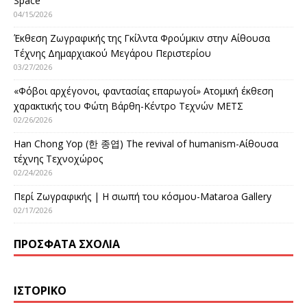
Space
04/15/2026
Έκθεση Ζωγραφικής της Γκίλντα Φρούμκιν στην Αίθουσα
Τέχνης Δημαρχιακού Μεγάρου Περιστερίου
03/27/2026
«Φόβοι αρχέγονοι, φαντασίας επαρωγοί» Ατομική έκθεση
χαρακτικής του Φώτη Βάρθη-Κέντρο Τεχνών ΜΕΤΣ
02/26/2026
Han Chong Yop (한 종엽) The revival of humanism-Αίθουσα
τέχνης Τεχνοχώρος
02/24/2026
Περί Ζωγραφικής | Η σιωπή του κόσμου-Mataroa Gallery
02/17/2026
ΠΡΌΣΦΑΤΑ ΣΧΌΛΙΑ
ΙΣΤΟΡΙΚΌ