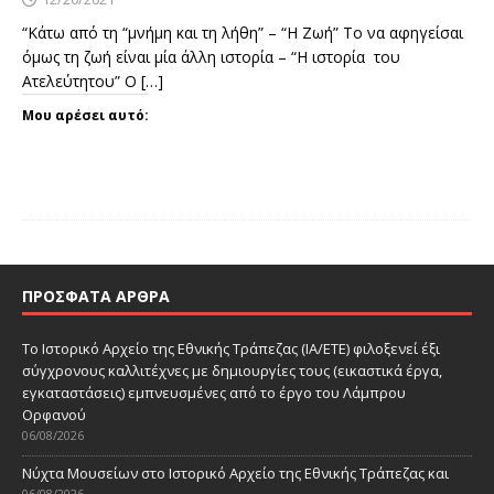
“Κάτω από τη “μνήμη και τη λήθη” – “Η Ζωή” Το να αφηγείσαι
όμως τη ζωή είναι μία άλλη ιστορία – “Η ιστορία του
Ατελεύτητου” Ο
[…]
Μου αρέσει αυτό:
ΠΡΌΣΦΑΤΑ ΆΡΘΡΑ
Το Ιστορικό Αρχείο της Εθνικής Τράπεζας (ΙΑ/ΕΤΕ) φιλοξενεί έξι
σύγχρονους καλλιτέχνες με δημιουργίες τους (εικαστικά έργα,
εγκαταστάσεις) εμπνευσμένες από το έργο του Λάμπρου
Ορφανού
06/08/2026
Νύχτα Μουσείων στο Ιστορικό Αρχείο της Εθνικής Τράπεζας και
06/08/2026