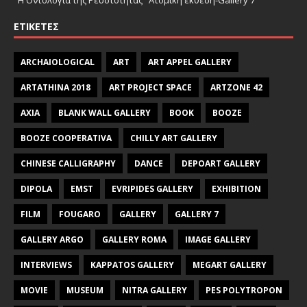
"Η Οντολογία της Ρευστότητας" Ατομική έκθεση-Gallery 7
ΕΤΙΚΈΤΕΣ
ARCHAIOLOGICAL
ART
ART APPEL GALLERY
ARTATHINA 2018
ART PROJECT SPACE
ARTZONE 42
AXIA
BLANK WALL GALLERY
BOOK
BOOZE
BOOZE COOPERATIVA
CHILLY ART GALLERY
CHINESE CALLIGRAPHY
DANCE
DEPOART GALLERY
DIPOLA
EMST
EVRIPIDES GALLERY
EXHIBITION
FILM
FOUGARO
GALLERY
GALLERY 7
GALLERY ARGO
GALLERY ROMA
IMAGE GALLERY
INTERVIEWS
KAPPATOS GALLERY
MEGART GALLERY
MOVIE
MUSEUM
NITRA GALLERY
PES POLYTROPON