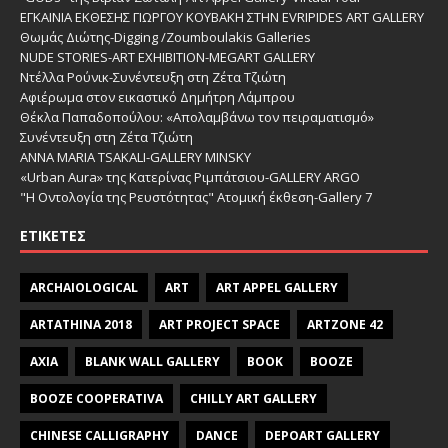
ΕΓΚΑΙΝΙΑ ΕΚΘΕΣΗΣ ΓΙΩΡΓΟΥ ΚΟΥΒΑΚΗ ΣΤΗΝ EVRIPIDES ART GALLERY
Θωμάς Διώτης-Digging /Zoumboulakis Galleries
NUDE STORIES-ΑRT EXHIBITION-MEGART GALLERY
Ντέλλα Ρούνικ-Συνέντευξη στη Ζέτα Τζιώτη
Αφιέρωμα στον εικαστικό Δημήτρη Λάμπρου
Θέκλα Παπαδοπούλου: «Απολαμβάνω τον πειραματισμό»
Συνέντευξη στη Ζέτα Τζιώτη
ANNA MARIA TSAKALI-GALLERY MINSKY
«Urban Aura» της Κατερίνας Ριμπάτσιου-GALLERY ARGO
"Η Οντολογία της Ρευστότητας" Ατομική έκθεση-Gallery 7
ΕΤΙΚΈΤΕΣ
ARCHAIOLOGICAL
ART
ART APPEL GALLERY
ARTATHINA 2018
ART PROJECT SPACE
ARTZONE 42
AXIA
BLANK WALL GALLERY
BOOK
BOOZE
BOOZE COOPERATIVA
CHILLY ART GALLERY
CHINESE CALLIGRAPHY
DANCE
DEPOART GALLERY