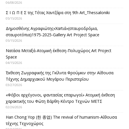
06/08/2026
Σ Ι Ω Π Ε Σ της Τέτας Χαντζάρα στη 9th Art_Thessaloniki
05/15/2026
Δημοσθένης Αγραφιώτης«Xαrtιά»(σταυροδρόμια,
σταυροτόπια)1975-2025-Gallery Art Project Space
05/15/2026
Νατάσα Μεταξά-Ατομική έκθεση-Πολυχώρος Art Project
Space
04/15/2026
Έκθεση Ζωγραφικής της Γκίλντα Φρούμκιν στην Αίθουσα
Τέχνης Δημαρχιακού Μεγάρου Περιστερίου
03/27/2026
«Φόβοι αρχέγονοι, φαντασίας επαρωγοί» Ατομική έκθεση
χαρακτικής του Φώτη Βάρθη-Κέντρο Τεχνών ΜΕΤΣ
02/26/2026
Han Chong Yop (한 종엽) The revival of humanism-Αίθουσα
τέχνης Τεχνοχώρος