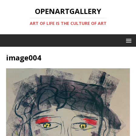
OPENARTGALLERY
ART OF LIFE IS THE CULTURE OF ART
image004