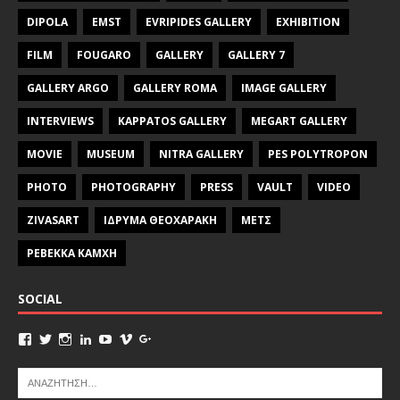
DIPOLA
EMST
EVRIPIDES GALLERY
EXHIBITION
FILM
FOUGARO
GALLERY
GALLERY 7
GALLERY ARGO
GALLERY ROMA
IMAGE GALLERY
INTERVIEWS
KAPPATOS GALLERY
MEGART GALLERY
MOVIE
MUSEUM
NITRA GALLERY
PES POLYTROPON
PHOTO
PHOTOGRAPHY
PRESS
VAULT
VIDEO
ZIVASART
ΙΔΡΥΜΑ ΘΕΟΧΑΡΑΚΗ
ΜΕΤΣ
ΡΕΒΕΚΚΑ ΚΑΜΧΗ
SOCIAL