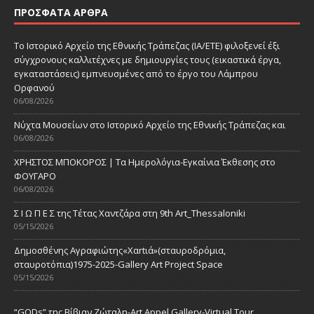
ΠΡΌΣΦΑΤΑ ΆΡΘΡΑ
Το Ιστορικό Αρχείο της Εθνικής Τράπεζας (ΙΑ/ΕΤΕ) φιλοξενεί έξι
σύγχρονους καλλιτέχνες με δημιουργίες τους (εικαστικά έργα,
εγκαταστάσεις) εμπνευσμένες από το έργο του Λάμπρου
Ορφανού
06/08/2026
Νύχτα Μουσείων στο Ιστορικό Αρχείο της Εθνικής Τράπεζας και
06/08/2026
ΧΡΗΣΤΟΣ ΜΠΟΚΟΡΟΣ | Τα Ημερολόγια-Εγκαίνια Έκθεσης στο
ΦΟΥΓΑΡΟ
06/08/2026
Σ Ι Ω Π Ε Σ της Τέτας Χαντζάρα στη 9th Art_Thessaloniki
05/15/2026
Δημοσθένης Αγραφιώτης«Xαrtιά»(σταυροδρόμια,
σταυροτόπια)1975-2025-Gallery Art Project Space
05/15/2026
“GODs” της Βίβιαν Ζώταλη-Art Appel Gallery-Virtual Tour