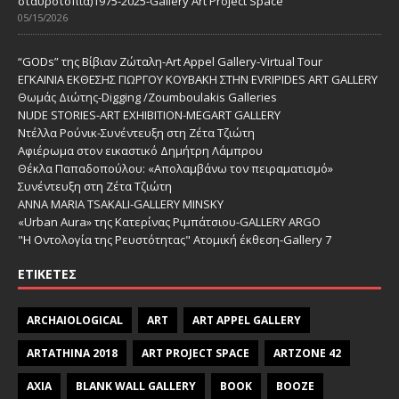
σταυροτόπια)1975-2025-Gallery Art Project Space
05/15/2026
“GODs” της Βίβιαν Ζώταλη-Art Appel Gallery-Virtual Tour
ΕΓΚΑΙΝΙΑ ΕΚΘΕΣΗΣ ΓΙΩΡΓΟΥ ΚΟΥΒΑΚΗ ΣΤΗΝ EVRIPIDES ART GALLERY
Θωμάς Διώτης-Digging /Zoumboulakis Galleries
NUDE STORIES-ΑRT EXHIBITION-MEGART GALLERY
Ντέλλα Ρούνικ-Συνέντευξη στη Ζέτα Τζιώτη
Αφιέρωμα στον εικαστικό Δημήτρη Λάμπρου
Θέκλα Παπαδοπούλου: «Απολαμβάνω τον πειραματισμό»
Συνέντευξη στη Ζέτα Τζιώτη
ANNA MARIA TSAKALI-GALLERY MINSKY
«Urban Aura» της Κατερίνας Ριμπάτσιου-GALLERY ARGO
"Η Οντολογία της Ρευστότητας" Ατομική έκθεση-Gallery 7
ΕΤΙΚΈΤΕΣ
ARCHAIOLOGICAL
ART
ART APPEL GALLERY
ARTATHINA 2018
ART PROJECT SPACE
ARTZONE 42
AXIA
BLANK WALL GALLERY
BOOK
BOOZE