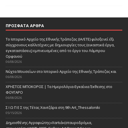
ΠΡΌΣΦΑΤΑ ΆΡΘΡΑ
Το Ιστορικό Αρχείο της Εθνικής Τράπεζας (ΙΑ/ΕΤΕ) φιλοξενεί έξι
σύγχρονους καλλιτέχνες με δημιουργίες τους (εικαστικά έργα,
εγκαταστάσεις) εμπνευσμένες από το έργο του Λάμπρου
Ορφανού
06/08/2026
Νύχτα Μουσείων στο Ιστορικό Αρχείο της Εθνικής Τράπεζας και
06/08/2026
ΧΡΗΣΤΟΣ ΜΠΟΚΟΡΟΣ | Τα Ημερολόγια-Εγκαίνια Έκθεσης στο
ΦΟΥΓΑΡΟ
06/08/2026
Σ Ι Ω Π Ε Σ της Τέτας Χαντζάρα στη 9th Art_Thessaloniki
05/15/2026
Δημοσθένης Αγραφιώτης«Xαrtιά»(σταυροδρόμια,