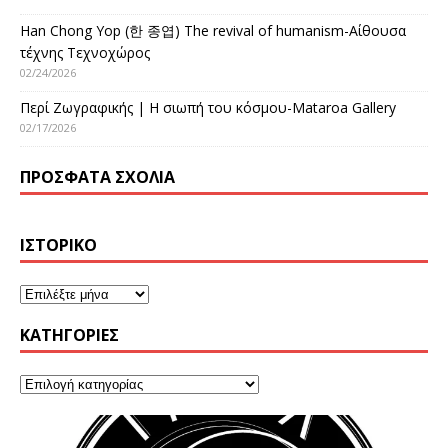
Han Chong Yop (한 종엽) The revival of humanism-Αίθουσα
τέχνης Τεχνοχώρος
02/24/2026
Περί Ζωγραφικής | Η σιωπή του κόσμου-Mataroa Gallery
02/17/2026
ΠΡΌΣΦΑΤΑ ΣΧΌΛΙΑ
ΙΣΤΟΡΙΚΌ
KΑΤΗΓΟΡΊΕΣ