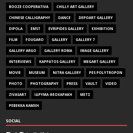
BOOZE COOPERATIVA
CHILLY ART GALLERY
CHINESE CALLIGRAPHY
DANCE
DEPOART GALLERY
DIPOLA
EMST
EVRIPIDES GALLERY
EXHIBITION
FILM
FOUGARO
GALLERY
GALLERY 7
GALLERY ARGO
GALLERY ROMA
IMAGE GALLERY
INTERVIEWS
KAPPATOS GALLERY
MEGART GALLERY
MOVIE
MUSEUM
NITRA GALLERY
PES POLYTROPON
PHOTO
PHOTOGRAPHY
PRESS
VAULT
VIDEO
ZIVASART
ΙΔΡΥΜΑ ΘΕΟΧΑΡΑΚΗ
ΜΕΤΣ
ΡΕΒΕΚΚΑ ΚΑΜΧΗ
SOCIAL