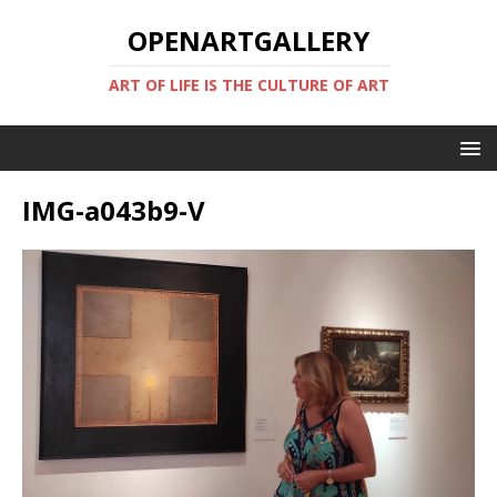
OPENARTGALLERY
ART OF LIFE IS THE CULTURE OF ART
IMG-a043b9-V