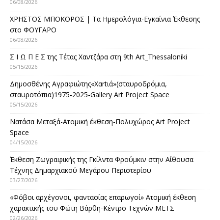
06/08/2026
ΧΡΗΣΤΟΣ ΜΠΟΚΟΡΟΣ | Τα Ημερολόγια-Εγκαίνια Έκθεσης
στο ΦΟΥΓΑΡΟ
06/08/2026
Σ Ι Ω Π Ε Σ της Τέτας Χαντζάρα στη 9th Art_Thessaloniki
05/15/2026
Δημοσθένης Αγραφιώτης«Xαrtιά»(σταυροδρόμια,
σταυροτόπια)1975-2025-Gallery Art Project Space
05/15/2026
Νατάσα Μεταξά-Ατομική έκθεση-Πολυχώρος Art Project
Space
04/15/2026
Έκθεση Ζωγραφικής της Γκίλντα Φρούμκιν στην Αίθουσα
Τέχνης Δημαρχιακού Μεγάρου Περιστερίου
03/27/2026
«Φόβοι αρχέγονοι, φαντασίας επαρωγοί» Ατομική έκθεση
χαρακτικής του Φώτη Βάρθη-Κέντρο Τεχνών ΜΕΤΣ
02/26/2026