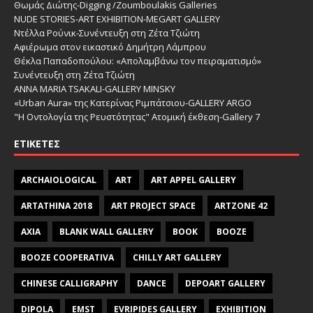
Θωμάς Διώτης-Digging /Zoumboulakis Galleries
NUDE STORIES-ΑRT EXHIBITION-MEGART GALLERY
Ντέλλα Ρούνικ-Συνέντευξη στη Ζέτα Τζιώτη
Αφιέρωμα στον εικαστικό Δημήτρη Λάμπρου
Θέκλα Παπαδοπούλου: «Απολαμβάνω τον πειραματισμό»
Συνέντευξη στη Ζέτα Τζιώτη
ANNA MARIA TSAKALI-GALLERY MINSKY
«Urban Aura» της Κατερίνας Ριμπάτσιου-GALLERY ARGO
"Η Οντολογία της Ρευστότητας" Ατομική έκθεση-Gallery 7
ΕΤΙΚΈΤΕΣ
ARCHAIOLOGICAL
ART
ART APPEL GALLERY
ARTATHINA 2018
ART PROJECT SPACE
ARTZONE 42
AXIA
BLANK WALL GALLERY
BOOK
BOOZE
BOOZE COOPERATIVA
CHILLY ART GALLERY
CHINESE CALLIGRAPHY
DANCE
DEPOART GALLERY
DIPOLA
EMST
EVRIPIDES GALLERY
EXHIBITION