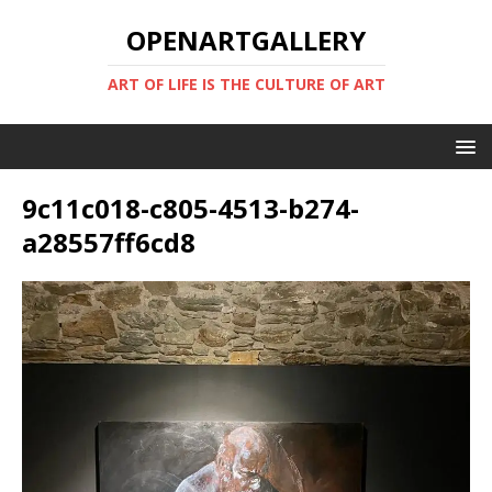
OPENARTGALLERY
ART OF LIFE IS THE CULTURE OF ART
9c11c018-c805-4513-b274-
a28557ff6cd8