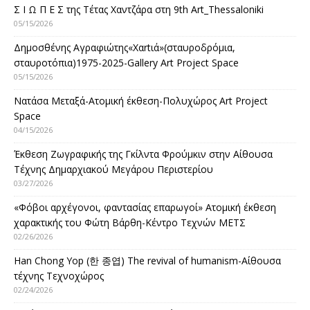
Σ Ι Ω Π Ε Σ της Τέτας Χαντζάρα στη 9th Art_Thessaloniki
05/15/2026
Δημοσθένης Αγραφιώτης«Xαrtιά»(σταυροδρόμια,
σταυροτόπια)1975-2025-Gallery Art Project Space
05/15/2026
Νατάσα Μεταξά-Ατομική έκθεση-Πολυχώρος Art Project
Space
04/15/2026
Έκθεση Ζωγραφικής της Γκίλντα Φρούμκιν στην Αίθουσα
Τέχνης Δημαρχιακού Μεγάρου Περιστερίου
03/27/2026
«Φόβοι αρχέγονοι, φαντασίας επαρωγοί» Ατομική έκθεση
χαρακτικής του Φώτη Βάρθη-Κέντρο Τεχνών ΜΕΤΣ
02/26/2026
Han Chong Yop (한 종엽) The revival of humanism-Αίθουσα
τέχνης Τεχνοχώρος
02/24/2026