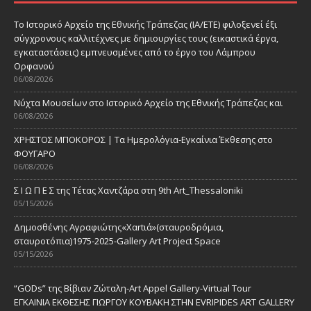
Το Ιστορικό Αρχείο της Εθνικής Τράπεζας (ΙΑ/ΕΤΕ) φιλοξενεί έξι
σύγχρονους καλλιτέχνες με δημιουργίες τους (εικαστικά έργα,
εγκαταστάσεις) εμπνευσμένες από το έργο του Λάμπρου
Ορφανού
06/08/2026
Νύχτα Μουσείων στο Ιστορικό Αρχείο της Εθνικής Τράπεζας και
06/08/2026
ΧΡΗΣΤΟΣ ΜΠΟΚΟΡΟΣ | Τα Ημερολόγια-Εγκαίνια Έκθεσης στο
ΦΟΥΓΑΡΟ
06/08/2026
Σ Ι Ω Π Ε Σ της Τέτας Χαντζάρα στη 9th Art_Thessaloniki
05/15/2026
Δημοσθένης Αγραφιώτης«Xαrtιά»(σταυροδρόμια,
σταυροτόπια)1975-2025-Gallery Art Project Space
05/15/2026
“GODs” της Βίβιαν Ζώταλη-Art Appel Gallery-Virtual Tour
ΕΓΚΑΙΝΙΑ ΕΚΘΕΣΗΣ ΓΙΩΡΓΟΥ ΚΟΥΒΑΚΗ ΣΤΗΝ EVRIPIDES ART GALLERY