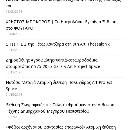
και
06/08/2026
ΧΡΗΣΤΟΣ ΜΠΟΚΟΡΟΣ | Τα Ημερολόγια-Εγκαίνια Έκθεσης
στο ΦΟΥΓΑΡΟ
06/08/2026
Σ Ι Ω Π Ε Σ της Τέτας Χαντζάρα στη 9th Art_Thessaloniki
05/15/2026
Δημοσθένης Αγραφιώτης«Xαrtιά»(σταυροδρόμια,
σταυροτόπια)1975-2025-Gallery Art Project Space
05/15/2026
Νατάσα Μεταξά-Ατομική έκθεση-Πολυχώρος Art Project
Space
04/15/2026
Έκθεση Ζωγραφικής της Γκίλντα Φρούμκιν στην Αίθουσα
Τέχνης Δημαρχιακού Μεγάρου Περιστερίου
03/27/2026
«Φόβοι αρχέγονοι, φαντασίας επαρωγοί» Ατομική έκθεση