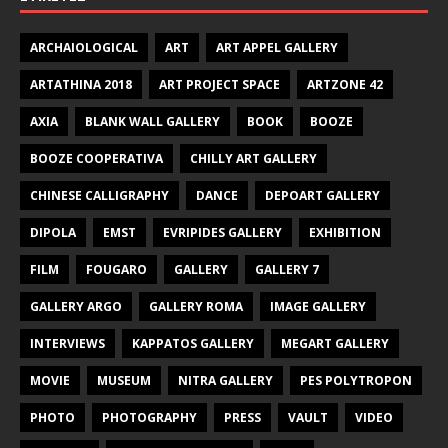
ARCHAIOLOGICAL
ART
ART APPEL GALLERY
ARTATHINA 2018
ART PROJECT SPACE
ARTZONE 42
AXIA
BLANK WALL GALLERY
BOOK
BOOZE
BOOZE COOPERATIVA
CHILLY ART GALLERY
CHINESE CALLIGRAPHY
DANCE
DEPOART GALLERY
DIPOLA
EMST
EVRIPIDES GALLERY
EXHIBITION
FILM
FOUGARO
GALLERY
GALLERY 7
GALLERY ARGO
GALLERY ROMA
IMAGE GALLERY
INTERVIEWS
KAPPATOS GALLERY
MEGART GALLERY
MOVIE
MUSEUM
NITRA GALLERY
PES POLYTROPON
PHOTO
PHOTOGRAPHY
PRESS
VAULT
VIDEO