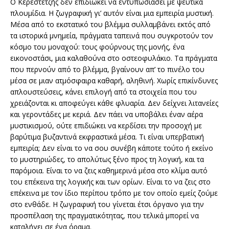
Ο Κερεστετζής δεν επιδιώκει να εντυπωσιάσει με ψεύτικα
πλουμίδια. Η ζωγραφική γι’ αυτόν είναι μια εμπειρία μυστική.
Μέσα από το εκστατικό του βλέμμα συλλαμβάνει εκτός από
τα ιστορικά μνημεία, πράγματα ταπεινά που συγκροτούν τον
κόσμο του μοναχού: τους φούρνους της μονής, ένα
εικονοστάσι, μια καλαθούνα στο οστεοφυλάκιο. Τα πράγματα
που περνούν από το βλέμμα, βγαίνουν απ’ το πινέλο του
μέσα σε μιαν ατμόσφαιρα καθαρή, αληθινή. Χωρίς επικίνδυνες
απλουστεύσεις, κάνει επιλογή από τα στοιχεία που του
χρειάζονται κι αποφεύγει κάθε φλυαρία. Δεν δείχνει λιτανείες
και γεροντάδες με κεριά. Δεν πάει να υποβάλει έναν αέρα
μυστικισμού, ούτε επιδιώκει να κερδίσει την προσοχή με
βαρύτιμα βυζαντινά εκφραστικά μέσα. Τι είναι υπερβατική
εμπειρία; Δεν είναι το να σου συνέβη κάποτε τούτο ή εκείνο
το μυστηριώδες, το απολύτως ξένο προς τη λογική, και τα
παρόμοια. Είναι το να ζεις καθημερινά μέσα στο κλίμα αυτό
του επέκεινα της λογικής και των ορίων. Είναι το να ζεις στο
επέκεινα με τον ίδιο περίπου τρόπο με τον οποίο εμείς ζούμε
στο ενθάδε. Η ζωγραφική του γίνεται έτσι όργανο για την
προσπέλαση της πραγματικότητας, που τελικά μπορεί να
καταλήγει σε ένα όραμα.