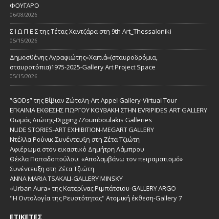
ΦΟΥΓΑΡΟ
06/08/2026
Σ Ι Ω Π Ε Σ της Τέτας Χαντζάρα στη 9th Art_Thessaloniki
05/15/2026
Δημοσθένης Αγραφιώτης«Xαrtιά»(σταυροδρόμια,
σταυροτόπια)1975-2025-Gallery Art Project Space
05/15/2026
“GODs” της Βίβιαν Ζώταλη-Art Appel Gallery-Virtual Tour
ΕΓΚΑΙΝΙΑ ΕΚΘΕΣΗΣ ΓΙΩΡΓΟΥ ΚΟΥΒΑΚΗ ΣΤΗΝ EVRIPIDES ART GALLERY
Θωμάς Διώτης-Digging /Zoumboulakis Galleries
NUDE STORIES-ΑRT EXHIBITION-MEGART GALLERY
Ντέλλα Ρούνικ-Συνέντευξη στη Ζέτα Τζιώτη
Αφιέρωμα στον εικαστικό Δημήτρη Λάμπρου
Θέκλα Παπαδοπούλου: «Απολαμβάνω τον πειραματισμό»
Συνέντευξη στη Ζέτα Τζιώτη
ANNA MARIA TSAKALI-GALLERY MINSKY
«Urban Aura» της Κατερίνας Ριμπάτσιου-GALLERY ARGO
"Η Οντολογία της Ρευστότητας" Ατομική έκθεση-Gallery 7
ΕΤΙΚΈΤΕΣ