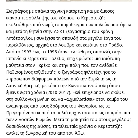
Ζωγράφος με σπάνια τεχνική κατάρτιση και με άμεσες
ικανότητες σύλληψης του κόσμου, ο Κερεστετζής
ακολούθησε από νωρίς το παράδειγμα των παλιών μαστόρων
και μετά τη θητεία στην ΑΣΚΤ (εργαστήριο του Χρόνη
Μπότσογλου) συνέχισε τη σπουδή στα μεγάλα έργα του
παρελθόντος, αρχικά στο Λούβρο και κατόπιν στο Πράδο.
Από το 1993 έως το 1998 έκανε ελεύθερες σπουδές στην
Ισπανία κι έζησε στο Τολέδο, επιχειρώντας μια ιδιότυπη
μαθητεία στον Γκρέκο και στην πόλη που τον ανέδειξε.
Παθιασμένος ταξιδευτής, ο ζωγράφος φιλοτέχνησε το
«πρόσωπο» διάφορων πόλεων από την Ευρώπη ως τη
Λατινική Αμερική, με κύρια την Κωνσταντινούπολη όπου
έμεινε εφτά χρόνια (2010-2017). Εκεί επιχείρησε να σκάψει
στη συλλογική μνήμη και να «αιχμαλωτίσει» στον καμβά του
αναμνήσεις από τους δρόμους του Φαναρίου ως τα
Πριγκηπόνησα κι από τα παλιά αρχοντόσπιτα ως τα πρόσωπα
των λιγοστών Ρωμιών. Μετά τη μαθητεία του στους μεγάλους
δασκάλους της Δύσης, τα τελευταία χρόνια ο Κερεστετζής
αντλεί τη ζωγραφική του από τον Άθω.