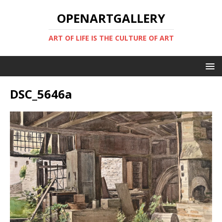
OPENARTGALLERY
ART OF LIFE IS THE CULTURE OF ART
DSC_5646a