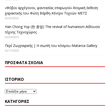
«Φόβοι αρχέγονοι, φαντασίας επαρωγοί» Ατομική έκθεση
χαρακτικής του Φώτη Βάρθη-Κέντρο Τεχνών ΜΕΤΣ
02/26/2026
Han Chong Yop (한 종엽) The revival of humanism-Αίθουσα
τέχνης Τεχνοχώρος
02/24/2026
Περί Ζωγραφικής | Η σιωπή του κόσμου-Mataroa Gallery
02/17/2026
ΠΡΌΣΦΑΤΑ ΣΧΌΛΙΑ
ΙΣΤΟΡΙΚΌ
KΑΤΗΓΟΡΊΕΣ