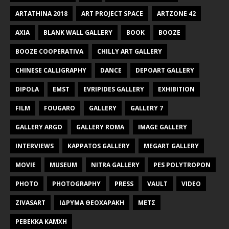
ARTATHINA 2018
ART PROJECT SPACE
ARTZONE 42
AXIA
BLANK WALL GALLERY
BOOK
BOOZE
BOOZE COOPERATIVA
CHILLY ART GALLERY
CHINESE CALLIGRAPHY
DANCE
DEPOART GALLERY
DIPOLA
EMST
EVRIPIDES GALLERY
EXHIBITION
FILM
FOUGARO
GALLERY
GALLERY 7
GALLERY ARGO
GALLERY ROMA
IMAGE GALLERY
INTERVIEWS
KAPPATOS GALLERY
MEGART GALLERY
MOVIE
MUSEUM
NITRA GALLERY
PES POLYTROPON
PHOTO
PHOTOGRAPHY
PRESS
VAULT
VIDEO
ZIVASART
ΙΔΡΥΜΑ ΘΕΟΧΑΡΑΚΗ
ΜΕΤΣ
ΡΕΒΕΚΚΑ ΚΑΜΧΗ