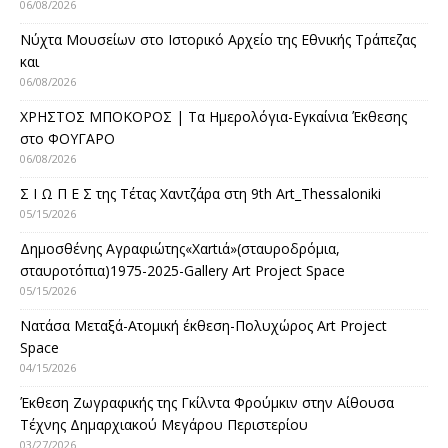
06/08/2026
Νύχτα Μουσείων στο Ιστορικό Αρχείο της Εθνικής Τράπεζας
και
06/08/2026
ΧΡΗΣΤΟΣ ΜΠΟΚΟΡΟΣ | Τα Ημερολόγια-Εγκαίνια Έκθεσης
στο ΦΟΥΓΑΡΟ
06/08/2026
Σ Ι Ω Π Ε Σ της Τέτας Χαντζάρα στη 9th Art_Thessaloniki
05/15/2026
Δημοσθένης Αγραφιώτης«Xαrtιά»(σταυροδρόμια,
σταυροτόπια)1975-2025-Gallery Art Project Space
05/15/2026
Νατάσα Μεταξά-Ατομική έκθεση-Πολυχώρος Art Project
Space
04/15/2026
Έκθεση Ζωγραφικής της Γκίλντα Φρούμκιν στην Αίθουσα
Τέχνης Δημαρχιακού Μεγάρου Περιστερίου
03/27/2026