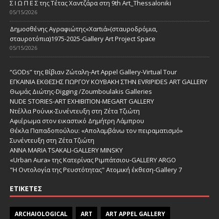
Σ Ι Ω Π Ε Σ της Τέτας Χαντζάρα στη 9th Art_Thessaloniki
05/15/2026
Δημοσθένης Αγραφιώτης«Xαrtιά»(σταυροδρόμια,
σταυροτόπια)1975-2025-Gallery Art Project Space
05/15/2026
“GODs” της Βίβιαν Ζώταλη-Art Appel Gallery-Virtual Tour
ΕΓΚΑΙΝΙΑ ΕΚΘΕΣΗΣ ΓΙΩΡΓΟΥ ΚΟΥΒΑΚΗ ΣΤΗΝ EVRIPIDES ART GALLERY
Θωμάς Διώτης-Digging /Zoumboulakis Galleries
NUDE STORIES-ΑRT EXHIBITION-MEGART GALLERY
Ντέλλα Ρούνικ-Συνέντευξη στη Ζέτα Τζιώτη
Αφιέρωμα στον εικαστικό Δημήτρη Λάμπρου
Θέκλα Παπαδοπούλου: «Απολαμβάνω τον πειραματισμό»
Συνέντευξη στη Ζέτα Τζιώτη
ANNA MARIA TSAKALI-GALLERY MINSKY
«Urban Aura» της Κατερίνας Ριμπάτσιου-GALLERY ARGO
"Η Οντολογία της Ρευστότητας" Ατομική έκθεση-Gallery 7
ΕΤΙΚΈΤΕΣ
ARCHAIOLOGICAL
ART
ART APPEL GALLERY