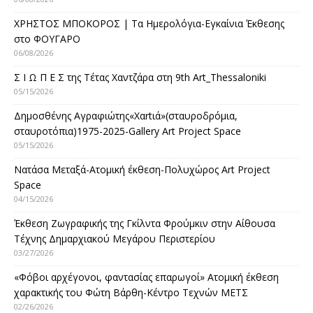
ΧΡΗΣΤΟΣ ΜΠΟΚΟΡΟΣ | Τα Ημερολόγια-Εγκαίνια Έκθεσης
στο ΦΟΥΓΑΡΟ
06/08/2026
Σ Ι Ω Π Ε Σ της Τέτας Χαντζάρα στη 9th Art_Thessaloniki
05/15/2026
Δημοσθένης Αγραφιώτης«Xαrtιά»(σταυροδρόμια,
σταυροτόπια)1975-2025-Gallery Art Project Space
05/15/2026
Νατάσα Μεταξά-Ατομική έκθεση-Πολυχώρος Art Project
Space
04/15/2026
Έκθεση Ζωγραφικής της Γκίλντα Φρούμκιν στην Αίθουσα
Τέχνης Δημαρχιακού Μεγάρου Περιστερίου
03/27/2026
«Φόβοι αρχέγονοι, φαντασίας επαρωγοί» Ατομική έκθεση
χαρακτικής του Φώτη Βάρθη-Κέντρο Τεχνών ΜΕΤΣ
02/26/2026