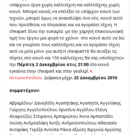
υπάρχουν έργα χωρίς καλλιτέχνη και καλλιτέχνης χωρίς
κοινό. Μπορεί κανείς να επιλέξει το υπάρχον κοινό των
τεχνών, μπορεί όμως να ανακαλύψει ένα νέο, κοινό αυτό
που προτίθεται να πλησιάσει και να αγοράσει τέχνη. Η
cheapart δίνει την ευκαιρία -με την χαμηλή επικοινωνιακή
τιμή του έργου μια φορά το χρόνο- στο κοινό αυτό να δει
και να γνωρίσει τους καλλιτέχνες και να αγοράσει τέχνη
αντί να μιλά μόνο για αυτή.Η cheapart16 θα ανοίξει τις
πόρτες στο κοινό και 150 καλλιτέχνες θα σας υποδεχτούν
την
Πέμπτη 2 Δεκεμβρίου στις 21:00
στα κοινά
εγκαίνια στην cheapart και στην γκαλερί
Α.
Αντωνοπούλου
. Διάρκεια μέχρι
23 Δεκεμβρίου 2010
.
συμμετέχουν:
Αβραμίδου/ Δανιηλίδη Αγαπητάκης Αγαπητός Αγγελάκης
Γιώργος Αγγελοπούλου Χριστίνα Αγγέλου Ελένη
Αλαφούζος Στέφανος Αμπαριώτου Άννα Αμπαστάδο
Λούση Ανδρεαδάκη Άντζυ Ανδριτσοπούλου Αθανασία
Ανταράκη Τερέζα Αντύπα Ράνια Αξιώτη Βιργινία Αργείτης