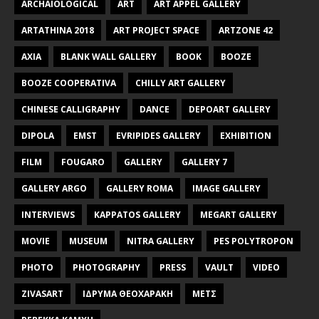
ARCHAIOLOGICAL
ART
ART APPEL GALLERY
ARTATHINA 2018
ART PROJECT SPACE
ARTZONE 42
AXIA
BLANK WALL GALLERY
BOOK
BOOZE
BOOZE COOPERATIVA
CHILLY ART GALLERY
CHINESE CALLIGRAPHY
DANCE
DEPOART GALLERY
DIPOLA
EMST
EVRIPIDES GALLERY
EXHIBITION
FILM
FOUGARO
GALLERY
GALLERY 7
GALLERY ARGO
GALLERY ROMA
IMAGE GALLERY
INTERVIEWS
KAPPATOS GALLERY
MEGART GALLERY
MOVIE
MUSEUM
NITRA GALLERY
PES POLYTROPON
PHOTO
PHOTOGRAPHY
PRESS
VAULT
VIDEO
ZIVASART
ΙΔΡΥΜΑ ΘΕΟΧΑΡΑΚΗ
ΜΕΤΣ