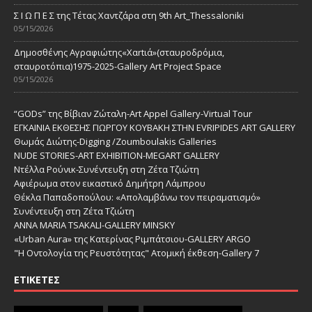
Σ Ι Ω Π Ε Σ της Τέτας Χαντζάρα στη 9th Art_Thessaloniki
05/15/2026
Δημοσθένης Αγραφιώτης«Xαrtιά»(σταυροδρόμια,
σταυροτόπια)1975-2025-Gallery Art Project Space
05/15/2026
“GODs” της Βίβιαν Ζώταλη-Art Appel Gallery-Virtual Tour
ΕΓΚΑΙΝΙΑ ΕΚΘΕΣΗΣ ΓΙΩΡΓΟΥ ΚΟΥΒΑΚΗ ΣΤΗΝ EVRIPIDES ART GALLERY
Θωμάς Διώτης-Digging /Zoumboulakis Galleries
NUDE STORIES-ΑRT EXHIBITION-MEGART GALLERY
Ντέλλα Ρούνικ-Συνέντευξη στη Ζέτα Τζιώτη
Αφιέρωμα στον εικαστικό Δημήτρη Λάμπρου
Θέκλα Παπαδοπούλου: «Απολαμβάνω τον πειραματισμό»
Συνέντευξη στη Ζέτα Τζιώτη
ANNA MARIA TSAKALI-GALLERY MINSKY
«Urban Aura» της Κατερίνας Ριμπάτσιου-GALLERY ARGO
"Η Οντολογία της Ρευστότητας" Ατομική έκθεση-Gallery 7
ΕΤΙΚΈΤΕΣ