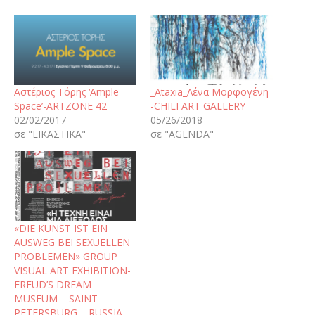
Αστέριος Τόρης ‘Ample
_Αtaxia_Λένα Μορφογένη
Space’-ARTZONE 42
-CHILI ART GALLERY
02/02/2017
05/26/2018
σε "ΕΙΚΑΣΤΙΚΑ"
σε "AGENDA"
«DIE KUNST IST EIN
AUSWEG BEI SEXUELLEN
PROBLEMEN» GROUP
VISUAL ART EXHIBITION-
FREUD’S DREAM
MUSEUM – SAINT
PETERSBURG – RUSSIA