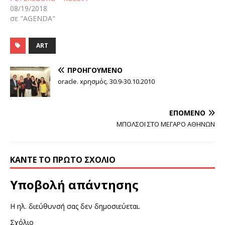
08/19/2018
σε "AGENDA"
ART
ΠΡΟΗΓΟΎΜΕΝΟ
oracle. xρησμός. 30.9-30.10.2010
ΕΠΌΜΕΝΟ
ΜΠΟΛΣΟΙ ΣΤΟ ΜΕΓΑΡΟ ΑΘΗΝΩΝ
ΚΆΝΤΕ ΤΟ ΠΡΏΤΟ ΣΧΌΛΙΟ
Υποβολή απάντησης
Η ηλ. διεύθυνσή σας δεν δημοσιεύεται.
Σχόλιο