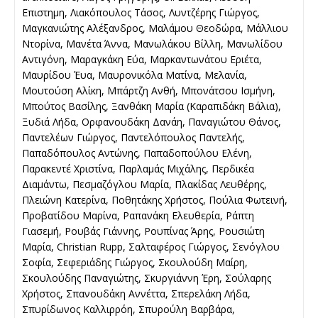
Επιστημη, Λιακόπουλος Τάσος, Λυντζέρης Γιώργος,
Μαγκανιώτης Αλέξανδρος, Μαλάμου Θεοδώρα, Μάλλιου
Ντορίνα, Μανέτα Άννα, Μανωλάκου Βίλλη, Μανωλίδου
Αντιγόνη, Μαραγκάκη Εύα, Μαρκαντωνάτου Εριέτα,
Μαυρίδου Έυα, Μαυρονικόλα Ματίνα, Μελανία,
Μουτούση Αλίκη, Μπάρτζη Ανθή, Μπονάτσου Ισμήνη,
Μπούτος Βασίλης, Ξανθάκη Μαρία (Καραπιδάκη Βάλια),
Ξυδιά Λήδα, Ορφανουδάκη Δανάη, Παναγιώτου Θάνος,
Παντελέων Γιώργος, Παντελόπουλος Παντελής,
Παπαδόπουλος Αντώνης, Παπαδοπούλου Ελένη,
Παρακεντέ Χριστίνα, Παρλαμάς Μιχάλης, Περδικέα
Διαμάντω, Πεσμαζόγλου Μαρία, Πλακίδας Λευθέρης,
Πλειώνη Κατερίνα, Ποθητάκης Χρήστος, Πούλια Φωτεινή,
Προβατίδου Μαρίνα, Ραπανάκη Ελευθερία, Ράπτη
Γιασεμή, Ρουβάς Γιάννης, Ρουπίνας Άρης, Ρουσιώτη
Μαρία, Christian Rupp, Σαλταφέρος Γιώργος, Σενόγλου
Σοφία, Σεφεριάδης Γιώργος, Σκουλούδη Μαίρη,
Σκουλούδης Παναγιώτης, Σκυργιάννη Έρη, Σούλαρης
Χρήστος, Σπανουδάκη Αννέττα, Σπερελάκη Λήδα,
Σπυρίδωνος Καλλιρρόη, Σπυρούλη Βαρβάρα,