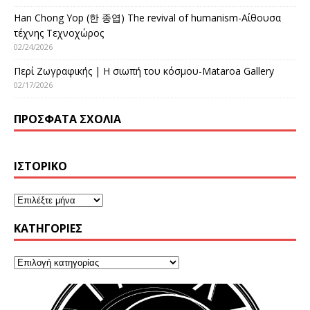
Han Chong Yop (한 종엽) The revival of humanism-Αίθουσα
τέχνης Τεχνοχώρος
02/24/2026
Περί Ζωγραφικής | Η σιωπή του κόσμου-Mataroa Gallery
02/17/2026
ΠΡΌΣΦΑΤΑ ΣΧΌΛΙΑ
ΙΣΤΟΡΙΚΌ
KΑΤΗΓΟΡΊΕΣ