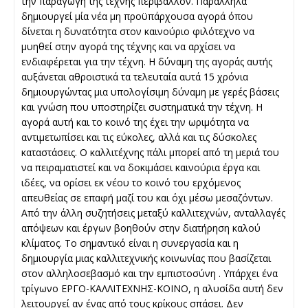
την παραγωγή της τέχνης περιβάλλον. Παράλληλα
δημιουργεί μία νέα μη προϋπάρχουσα αγορά όπου
δίνεται η δυνατότητα στον καινούριο φιλότεχνο να
μυηθεί στην αγορά της τέχνης και να αρχίσει να
ενδιαφέρεται για την τέχνη. Η δύναμη της αγοράς αυτής
αυξάνεται αθροιστικά τα τελευταία αυτά 15 χρόνια
δημιουργώντας μια υπολογίσιμη δύναμη με γερές βάσεις
και γνώση που υποστηρίζει συστηματικά την τέχνη. Η
αγορά αυτή και το κοινό της έχει την ωριμότητα να
αντιμετωπίσει και τις εύκολες, αλλά και τις δύσκολες
καταστάσεις. Ο καλλιτέχνης πάλι μπορεί από τη μεριά του
να πειραματιστεί και να δοκιμάσει καινούρια έργα και
ιδέες, να ορίσει εκ νέου το κοινό του ερχόμενος
απευθείας σε επαφή μαζί του και όχι μέσω μεσαζόντων.
Από την άλλη συζητήσεις μεταξύ καλλιτεχνών, ανταλλαγές
απόψεων και έργων βοηθούν στην διατήρηση καλού
κλίματος. Το σημαντικό είναι η συνεργασία και η
δημιουργία μιας καλλιτεχνικής κοινωνίας που βασίζεται
στον αλληλοσεβασμό και την εμπιστοσύνη . Υπάρχει ένα
τρίγωνο ΕΡΓΟ-ΚΑΛΛΙΤΕΧΝΗΣ-ΚΟΙΝΟ, η αλυσίδα αυτή δεν
λειτουργεί αν ένας από τους κρίκους σπάσει. Δεν