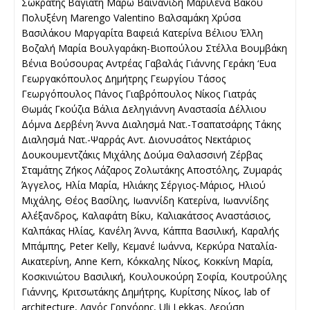
Σωκράτης Βαγιάτη Μάρω Βαϊνανίδη Μαριλένα Βάκου
Πολυξένη Marengo Valentino Βαλσαμάκη Χρύσα
Βασιλάκου Μαργαρίτα Βαφειά Κατερίνα Βέλιου Έλλη
Βοζαλή Μαρία Βουλγαράκη-Βιοπούλου Στέλλα Βουμβάκη
Βένια Βούσουρας Αντρέας Γαβαλάς Γιάννης Γεράκη ‘Ευα
Γεωργακόπουλος Δημήτρης Γεωργίου Τάσος
Γεωργόπουλος Πάνος Γιαβρόπουλος Νίκος Γιατράς
Θωμάς Γκούζια Βάλια Δεληγιάννη Αναστασία Δέλλιου
Δόμνα Δερβένη Άννα Διαλησμά Νατ.-Τσαπατσάρης Τάκης
Διαλησμά Νατ.-Ψαρράς Αντ. Διονυσάτος Νεκτάριος
Δουκουμεντζάκις Μιχάλης Δούμα Θαλασσινή Ζέρβας
Σταμάτης Ζήκος Λάζαρος Ζολωτάκης Αποστόλης, Ζυμαράς
Άγγελος, Ηλία Μαρία, Ηλιάκης Σέργιος-Μάριος, Ηλιού
Μιχάλης, Θέος Βασίλης, Ιωαννίδη Κατερίνα, Ιωαννίδης
Αλέξανδρος, Καλαφάτη Βίκυ, Καλιακάτσος Αναστάσιος,
Καλπάκας Ηλίας, Κανέλη Άννα, Κάππα Βασιλική, Καραλής
Μπάμπης, Peter Kelly, Κεμανέ Ιωάννα, Κερκύρα Ναταλία-
Αικατερίνη, Anne Κern, Κόκκαλης Νίκος, Κοκκίνη Μαρία,
Κοσκινιώτου Βασιλική, Κουλουκούρη Σοφία, Κουτρούλης
Γιάννης, Κριτσωτάκης Δημήτρης, Κυρίτσης Νίκος, lab of
architecture, Λαγός Γρηγόρης, Uli Lekkas, Λεούση