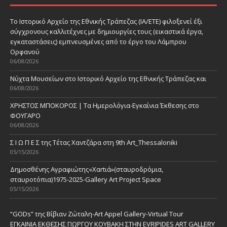
Το Ιστορικό Αρχείο της Εθνικής Τράπεζας (ΙΑ/ΕΤΕ) φιλοξενεί έξι
σύγχρονους καλλιτέχνες με δημιουργίες τους (εικαστικά έργα,
εγκαταστάσεις) εμπνευσμένες από το έργο του Λάμπρου
Ορφανού
06/08/2026
Νύχτα Μουσείων στο Ιστορικό Αρχείο της Εθνικής Τράπεζας και
06/08/2026
ΧΡΗΣΤΟΣ ΜΠΟΚΟΡΟΣ | Τα Ημερολόγια-Εγκαίνια Έκθεσης στο
ΦΟΥΓΑΡΟ
06/08/2026
Σ Ι Ω Π Ε Σ της Τέτας Χαντζάρα στη 9th Art_Thessaloniki
05/15/2026
Δημοσθένης Αγραφιώτης«Xαrtιά»(σταυροδρόμια,
σταυροτόπια)1975-2025-Gallery Art Project Space
05/15/2026
“GODs” της Βίβιαν Ζώταλη-Art Appel Gallery-Virtual Tour
ΕΓΚΑΙΝΙΑ ΕΚΘΕΣΗΣ ΓΙΩΡΓΟΥ ΚΟΥΒΑΚΗ ΣΤΗΝ EVRIPIDES ART GALLERY