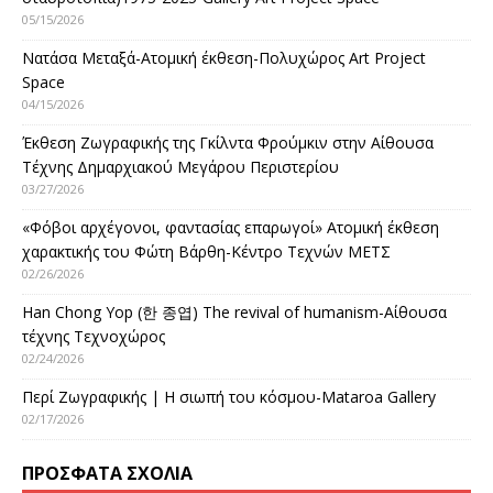
05/15/2026
Νατάσα Μεταξά-Ατομική έκθεση-Πολυχώρος Art Project
Space
04/15/2026
Έκθεση Ζωγραφικής της Γκίλντα Φρούμκιν στην Αίθουσα
Τέχνης Δημαρχιακού Μεγάρου Περιστερίου
03/27/2026
«Φόβοι αρχέγονοι, φαντασίας επαρωγοί» Ατομική έκθεση
χαρακτικής του Φώτη Βάρθη-Κέντρο Τεχνών ΜΕΤΣ
02/26/2026
Han Chong Yop (한 종엽) The revival of humanism-Αίθουσα
τέχνης Τεχνοχώρος
02/24/2026
Περί Ζωγραφικής | Η σιωπή του κόσμου-Mataroa Gallery
02/17/2026
ΠΡΌΣΦΑΤΑ ΣΧΌΛΙΑ