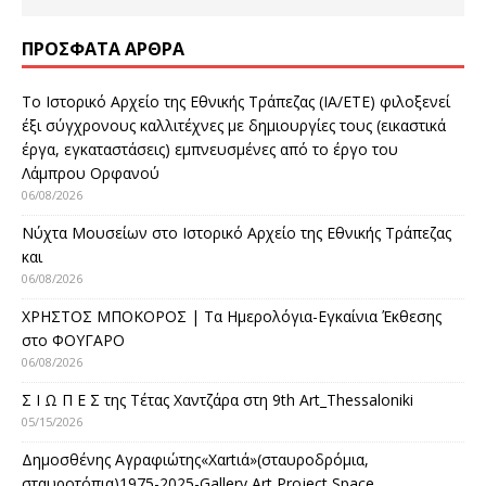
ΠΡΌΣΦΑΤΑ ΆΡΘΡΑ
Το Ιστορικό Αρχείο της Εθνικής Τράπεζας (ΙΑ/ΕΤΕ) φιλοξενεί
έξι σύγχρονους καλλιτέχνες με δημιουργίες τους (εικαστικά
έργα, εγκαταστάσεις) εμπνευσμένες από το έργο του
Λάμπρου Ορφανού
06/08/2026
Νύχτα Μουσείων στο Ιστορικό Αρχείο της Εθνικής Τράπεζας
και
06/08/2026
ΧΡΗΣΤΟΣ ΜΠΟΚΟΡΟΣ | Τα Ημερολόγια-Εγκαίνια Έκθεσης
στο ΦΟΥΓΑΡΟ
06/08/2026
Σ Ι Ω Π Ε Σ της Τέτας Χαντζάρα στη 9th Art_Thessaloniki
05/15/2026
Δημοσθένης Αγραφιώτης«Xαrtιά»(σταυροδρόμια,
σταυροτόπια)1975-2025-Gallery Art Project Space