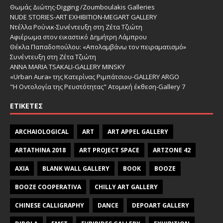
Θωμάς Διώτης-Digging /Zoumboulakis Galleries
NUDE STORIES-ΑRT EXHIBITION-MEGART GALLERY
Ντέλλα Ρούνικ-Συνέντευξη στη Ζέτα Τζιώτη
Αφιέρωμα στον εικαστικό Δημήτρη Λάμπρου
Θέκλα Παπαδοπούλου: «Απολαμβάνω τον πειραματισμό»
Συνέντευξη στη Ζέτα Τζιώτη
ANNA MARIA TSAKALI-GALLERY MINSKY
«Urban Aura» της Κατερίνας Ριμπάτσιου-GALLERY ARGO
"Η Οντολογία της Ρευστότητας" Ατομική έκθεση-Gallery 7
ΕΤΙΚΈΤΕΣ
ARCHAIOLOGICAL
ART
ART APPEL GALLERY
ARTATHINA 2018
ART PROJECT SPACE
ARTZONE 42
AXIA
BLANK WALL GALLERY
BOOK
BOOZE
BOOZE COOPERATIVA
CHILLY ART GALLERY
CHINESE CALLIGRAPHY
DANCE
DEPOART GALLERY