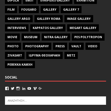
DIPOLA
EMST
EVRIPIDES GALLERY
EXHIBITION
FILM
FOUGARO
GALLERY
GALLERY 7
GALLERY ARGO
GALLERY ROMA
IMAGE GALLERY
INTERVIEWS
KAPPATOS GALLERY
MEGART GALLERY
MOVIE
MUSEUM
NITRA GALLERY
PES POLYTROPON
PHOTO
PHOTOGRAPHY
PRESS
VAULT
VIDEO
ZIVASART
ΙΔΡΥΜΑ ΘΕΟΧΑΡΑΚΗ
ΜΕΤΣ
ΡΕΒΕΚΚΑ ΚΑΜΧΗ
SOCIAL