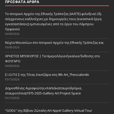
ΠΡΌΣΦΑΤΑ ΆΡΘΡΑ
Το Ιστορικό Αρχείο της Εθνικής Τράπεζας (ΙΑ/ΕΤΕ) φιλοξενεί έξι
σύγχρονους καλλιτέχνες με δημιουργίες τους (εικαστικά έργα,
εγκαταστάσεις) εμπνευσμένες από το έργο του Λάμπρου
Ορφανού
06/08/2026
Νύχτα Μουσείων στο Ιστορικό Αρχείο της Εθνικής Τράπεζας και
06/08/2026
ΧΡΗΣΤΟΣ ΜΠΟΚΟΡΟΣ | Τα Ημερολόγια-Εγκαίνια Έκθεσης στο
ΦΟΥΓΑΡΟ
06/08/2026
Σ Ι Ω Π Ε Σ της Τέτας Χαντζάρα στη 9th Art_Thessaloniki
05/15/2026
Δημοσθένης Αγραφιώτης«Xαrtιά»(σταυροδρόμια,
σταυροτόπια)1975-2025-Gallery Art Project Space
05/15/2026
“GODs” της Βίβιαν Ζώταλη-Art Appel Gallery-Virtual Tour