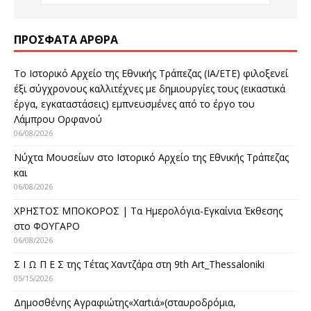
ΠΡΌΣΦΑΤΑ ΆΡΘΡΑ
Το Ιστορικό Αρχείο της Εθνικής Τράπεζας (ΙΑ/ΕΤΕ) φιλοξενεί
έξι σύγχρονους καλλιτέχνες με δημιουργίες τους (εικαστικά
έργα, εγκαταστάσεις) εμπνευσμένες από το έργο του
Λάμπρου Ορφανού
06/08/2026
Νύχτα Μουσείων στο Ιστορικό Αρχείο της Εθνικής Τράπεζας
και
06/08/2026
ΧΡΗΣΤΟΣ ΜΠΟΚΟΡΟΣ | Τα Ημερολόγια-Εγκαίνια Έκθεσης
στο ΦΟΥΓΑΡΟ
06/08/2026
Σ Ι Ω Π Ε Σ της Τέτας Χαντζάρα στη 9th Art_Thessaloniki
05/15/2026
Δημοσθένης Αγραφιώτης«Xαrtιά»(σταυροδρόμια,