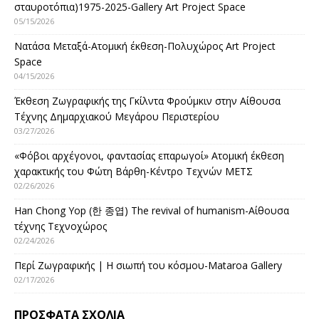
σταυροτόπια)1975-2025-Gallery Art Project Space
05/15/2026
Νατάσα Μεταξά-Ατομική έκθεση-Πολυχώρος Art Project
Space
04/15/2026
Έκθεση Ζωγραφικής της Γκίλντα Φρούμκιν στην Αίθουσα
Τέχνης Δημαρχιακού Μεγάρου Περιστερίου
03/27/2026
«Φόβοι αρχέγονοι, φαντασίας επαρωγοί» Ατομική έκθεση
χαρακτικής του Φώτη Βάρθη-Κέντρο Τεχνών ΜΕΤΣ
02/26/2026
Han Chong Yop (한 종엽) The revival of humanism-Αίθουσα
τέχνης Τεχνοχώρος
02/24/2026
Περί Ζωγραφικής | Η σιωπή του κόσμου-Mataroa Gallery
02/17/2026
ΠΡΌΣΦΑΤΑ ΣΧΌΛΙΑ