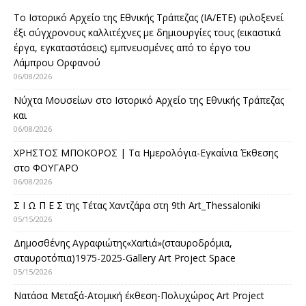
Το Ιστορικό Αρχείο της Εθνικής Τράπεζας (ΙΑ/ΕΤΕ) φιλοξενεί
έξι σύγχρονους καλλιτέχνες με δημιουργίες τους (εικαστικά
έργα, εγκαταστάσεις) εμπνευσμένες από το έργο του
Λάμπρου Ορφανού
06/08/2026
Νύχτα Μουσείων στο Ιστορικό Αρχείο της Εθνικής Τράπεζας
και
06/08/2026
ΧΡΗΣΤΟΣ ΜΠΟΚΟΡΟΣ | Τα Ημερολόγια-Εγκαίνια Έκθεσης
στο ΦΟΥΓΑΡΟ
06/08/2026
Σ Ι Ω Π Ε Σ της Τέτας Χαντζάρα στη 9th Art_Thessaloniki
05/15/2026
Δημοσθένης Αγραφιώτης«Xαrtιά»(σταυροδρόμια,
σταυροτόπια)1975-2025-Gallery Art Project Space
05/15/2026
Νατάσα Μεταξά-Ατομική έκθεση-Πολυχώρος Art Project