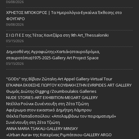
06/08/2026
ΧΡΗΣΤΟΣ ΜΠΟΚΟΡΟΣ | Τα Ημερολόγια-Εγκαίνια Έκθεσης στο
ΦΟΥΓΑΡΟ
06/08/2026
Σ Ι Ω Π Ε Σ της Τέτας Χαντζάρα στη 9th Art_Thessaloniki
05/15/2026
Δημοσθένης Αγραφιώτης«Xαrtιά»(σταυροδρόμια,
σταυροτόπια)1975-2025-Gallery Art Project Space
05/15/2026
“GODs” της Βίβιαν Ζώταλη-Art Appel Gallery-Virtual Tour
ΕΓΚΑΙΝΙΑ ΕΚΘΕΣΗΣ ΓΙΩΡΓΟΥ ΚΟΥΒΑΚΗ ΣΤΗΝ EVRIPIDES ART GALLERY
Θωμάς Διώτης-Digging /Zoumboulakis Galleries
NUDE STORIES-ΑRT EXHIBITION-MEGART GALLERY
Ντέλλα Ρούνικ-Συνέντευξη στη Ζέτα Τζιώτη
Αφιέρωμα στον εικαστικό Δημήτρη Λάμπρου
Θέκλα Παπαδοπούλου: «Απολαμβάνω τον πειραματισμό»
Συνέντευξη στη Ζέτα Τζιώτη
ANNA MARIA TSAKALI-GALLERY MINSKY
«Urban Aura» της Κατερίνας Ριμπάτσιου-GALLERY ARGO