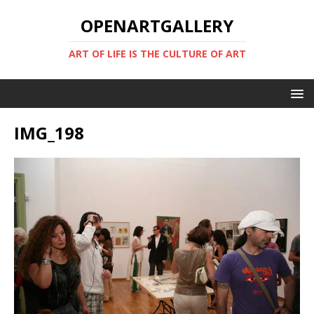
OPENARTGALLERY
ART OF LIFE IS THE CULTURE OF ART
IMG_198