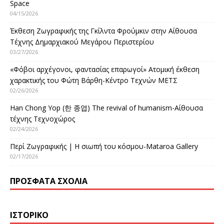
Space
04/15/2026
Έκθεση Ζωγραφικής της Γκίλντα Φρούμκιν στην Αίθουσα
Τέχνης Δημαρχιακού Μεγάρου Περιστερίου
03/27/2026
«Φόβοι αρχέγονοι, φαντασίας επαρωγοί» Ατομική έκθεση
χαρακτικής του Φώτη Βάρθη-Κέντρο Τεχνών ΜΕΤΣ
02/26/2026
Han Chong Yop (한 종엽) The revival of humanism-Αίθουσα
τέχνης Τεχνοχώρος
02/24/2026
Περί Ζωγραφικής | Η σιωπή του κόσμου-Mataroa Gallery
02/17/2026
ΠΡΌΣΦΑΤΑ ΣΧΌΛΙΑ
ΙΣΤΟΡΙΚΌ