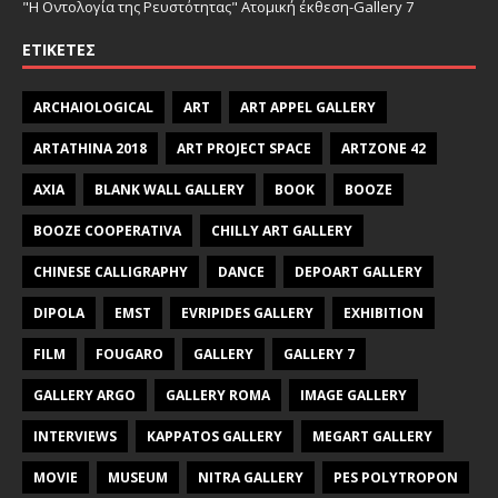
"Η Οντολογία της Ρευστότητας" Ατομική έκθεση-Gallery 7
ΕΤΙΚΈΤΕΣ
ARCHAIOLOGICAL
ART
ART APPEL GALLERY
ARTATHINA 2018
ART PROJECT SPACE
ARTZONE 42
AXIA
BLANK WALL GALLERY
BOOK
BOOZE
BOOZE COOPERATIVA
CHILLY ART GALLERY
CHINESE CALLIGRAPHY
DANCE
DEPOART GALLERY
DIPOLA
EMST
EVRIPIDES GALLERY
EXHIBITION
FILM
FOUGARO
GALLERY
GALLERY 7
GALLERY ARGO
GALLERY ROMA
IMAGE GALLERY
INTERVIEWS
KAPPATOS GALLERY
MEGART GALLERY
MOVIE
MUSEUM
NITRA GALLERY
PES POLYTROPON