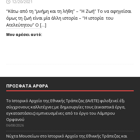
12/20/2021
“Κάτω από τη “μνήμη και τη λήθη” – “Η Ζωή” Το να αφηγείσαι
όμως τη ζωή είναι μία άλλη ιστορία – “Η ιστορία του
Ατελεύτητου” Ο
[…]
Μου αρέσει αυτό:
ΠΡΌΣΦΑΤΑ ΆΡΘΡΑ
Το Ιστορικό Αρχείο της Εθνικής Τράπεζας (ΙΑ/ΕΤΕ) φιλοξενεί έξι
σύγχρονους καλλιτέχνες με δημιουργίες τους (εικαστικά έργα,
εγκαταστάσεις) εμπνευσμένες από το έργο του Λάμπρου
Ορφανού
06/08/2026
Νύχτα Μουσείων στο Ιστορικό Αρχείο της Εθνικής Τράπεζας και