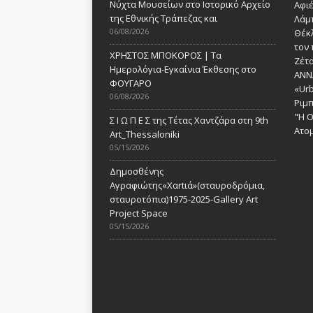
Νύχτα Μουσείων στο Ιστορικό Αρχείο
Αφι
της Εθνικής Τράπεζας και
Λάμ
06/08/2026
Θέκ
τον 
ΧΡΗΣΤΟΣ ΜΠΟΚΟΡΟΣ | Τα
Ζέτα
Ημερολόγια-Εγκαίνια Έκθεσης στο
ANN
ΦΟΥΓΑΡΟ
«Urb
06/08/2026
Ριμ
"Η Ο
Σ Ι Ω Π Ε Σ της Τέτας Χαντζάρα στη 9th
Ατομ
Art_Thessaloniki
05/15/2026
Δημοσθένης
Αγραφιώτης«Xαrtιά»(σταυροδρόμια,
σταυροτόπια)1975-2025-Gallery Art
Project Space
05/15/2026