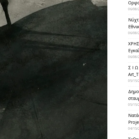
Ορφ
06/08/
Νύχτ
Εθνικ
06/08/
ΧΡΗΣ
Εγκα
06/08/
Σ Ι Ω
Art_T
05/15/
Δημο
σταυρ
05/15/
Νατά
Proje
04/15/