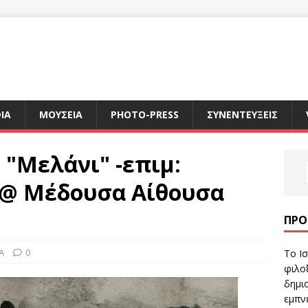
ΙΑ
ΜΟΥΣΕΙΑ
PHOTO-PRESS
ΣΥΝΕΝΤΕΥΞΕΙΣ
"Μελάνι" -επιμ:
 @ Μέδουσα Αίθουσα
ΠΡΌ
A
0
Το Ισ
φιλοξ
δημιο
εμπν