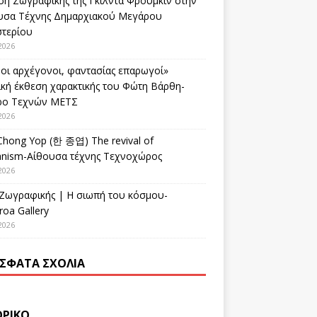
ση Ζωγραφικής της Γκίλντα Φρούμκιν στην
υσα Τέχνης Δημαρχιακού Μεγάρου
στερίου
2026
οι αρχέγονοι, φαντασίας επαρωγοί»
ική έκθεση χαρακτικής του Φώτη Βάρθη-
ρο Τεχνών ΜΕΤΣ
2026
Chong Yop (한 종엽) The revival of
nism-Αίθουσα τέχνης Τεχνοχώρος
2026
 Ζωγραφικής | Η σιωπή του κόσμου-
oa Gallery
2026
ΣΦΑΤΑ ΣΧΌΛΙΑ
ΟΡΙΚΌ