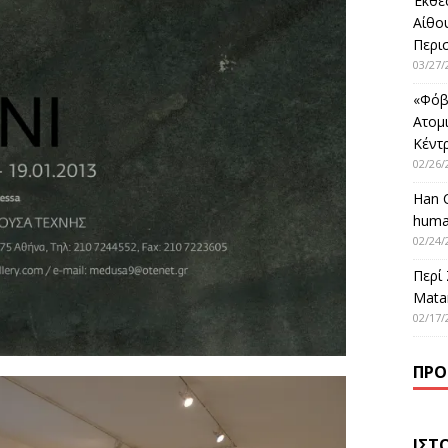
Έκθε
Αίθο
Περι
03/27/
«Φόβ
Ατομ
Κέντ
02/26/
Han 
huma
02/24/
Περί
Matar
02/17/
ΠΡΌ
ΙΣΤ