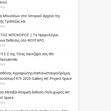
ανού
2026
α Μουσείων στο Ιστορικό Αρχείο της
ής Τράπεζας και
2026
ΤΟΣ ΜΠΟΚΟΡΟΣ | Τα Ημερολόγια-
ίνια Έκθεσης στο ΦΟΥΓΑΡΟ
2026
 Π Ε Σ της Τέτας Χαντζάρα στη 9th
hessaloniki
2026
σθένης Αγραφιώτης«Xαrtιά»(σταυροδρόμια,
οτόπια)1975-2025-Gallery Art Project Space
2026
σα Μεταξά-Ατομική έκθεση-Πολυχώρος Art
ct Space
2026