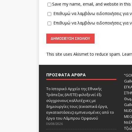
Save my name, email, and website in this
Επιθυμώ να λαμβάνω ειδοποιήσεις για ν
Επιθυμώ να λαμβάνω ειδοποιήσεις για ν
This site uses Akismet to reduce spam.
Lear
ΠΡΌΣΦΑΤΑ ΆΡΘΡΑ
“GOD
Gall
ΕΓΚ
Το Ιστορικό Αρχείο της Εθνικής
ΣΤΗ
Τράπεζας (ΙΑ/ΕΤΕ) φιλοξενεί έξι
Θωμ
σύγχρονους καλλιτέχνες με
Gall
δημιουργίες τους (εικαστικά έργα,
NUDE
εγκαταστάσεις) εμπνευσμένες από το
MEG
έργο του Λάμπρου Ορφανού
Ντέλ
06/08/2026
Τζι