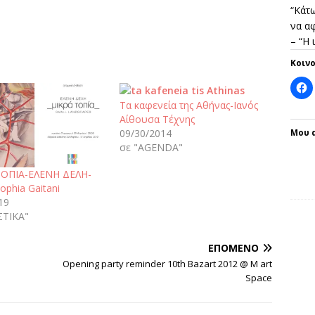
“Κάτω
να αφ
– “Η
Κοιν
Τα καφενεία της Αθήνας-Ιανός
Αίθουσα Τέχνης
Μου 
09/30/2014
σε "AGENDA"
ΤΟΠΙΑ-ΕΛΕΝΗ ΔΕΛΗ-
ophia Gaitani
19
ΣΤΙΚΑ"
ΕΠΌΜΕΝΟ
Opening party reminder 10th Bazart 2012 @ M art
Space