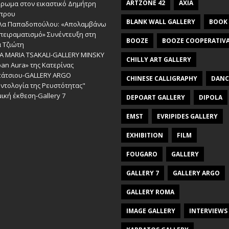
ARTZONE 42
AXIA
έρωμα στον εικαστικό Δημήτρη
πρου
BLANK WALL GALLERY
BOOK
λα Παπαδοπούλου: «Απολαμβάνω
πειραματισμό» Συνέντευξη στη
BOOZE
BOOZE COOPERATIV
 Τζιώτη
A MARIA TSAKALI-GALLERY MINSKY
CHILLY ART GALLERY
an Aura» της Κατερίνας
πάτσιου-GALLERY ARGO
CHINESE CALLIGRAPHY
DANC
ντολογία της Ρευστότητας"
ική έκθεση-Gallery 7
DEPOART GALLERY
DIPOLA
EMST
EVRIPIDES GALLERY
EXHIBITION
FILM
FOUGARO
GALLERY
GALLERY 7
GALLERY ARGO
GALLERY ROMA
IMAGE GALLERY
INTERVIEWS