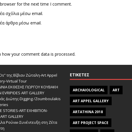
 browser for the next time I comment.
έα σχόλια μέσω email.
έα άρθρα μέσω email.
n how your comment data is processed.
ΕΤΙΚΈΤΕΣ
s” της Βίβιαν Ζώταλη-Art Appel
ery-Virtual Tour
ΑΙΝΙΑ ΕΚΘΕΣΗΣ ΓΙΩΡΓΟΥ ΚΟΥΒΑΚΗ
ARCHAIOLOGICAL
ART
Ν EVRIPIDES ART GALLERY
άς Διώτης-Digging /Zoumboulakis
ART APPEL GALLERY
eries
 STORIES-ΑRT EXHIBITION-
ARTATHINA 2018
ART GALLERY
λα Ρούνικ-Συνέντευξη στη Ζέτα
ART PROJECT SPACE
ώτη