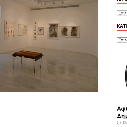
KΑΤ
Αφ
Δη
12