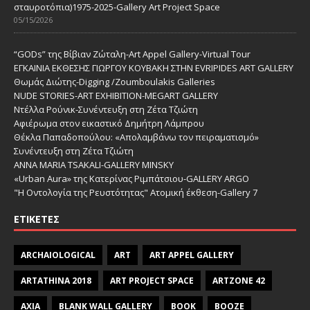
σταυροτόπια)1975-2025-Gallery Art Project Space
05/15/2026
“GODs” της Βίβιαν Ζώταλη-Art Appel Gallery-Virtual Tour
ΕΓΚΑΙΝΙΑ ΕΚΘΕΣΗΣ ΓΙΩΡΓΟΥ ΚΟΥΒΑΚΗ ΣΤΗΝ EVRIPIDES ART GALLERY
Θωμάς Διώτης-Digging /Zoumboulakis Galleries
NUDE STORIES-ΑRT EXHIBITION-MEGART GALLERY
Ντέλλα Ρούνικ-Συνέντευξη στη Ζέτα Τζιώτη
Αφιέρωμα στον εικαστικό Δημήτρη Λάμπρου
Θέκλα Παπαδοπούλου: «Απολαμβάνω τον πειραματισμό»
Συνέντευξη στη Ζέτα Τζιώτη
ANNA MARIA TSAKALI-GALLERY MINSKY
«Urban Aura» της Κατερίνας Ριμπάτσιου-GALLERY ARGO
"Η Οντολογία της Ρευστότητας" Ατομική έκθεση-Gallery 7
ΕΤΙΚΈΤΕΣ
ARCHAIOLOGICAL
ART
ART APPEL GALLERY
ARTATHINA 2018
ART PROJECT SPACE
ARTZONE 42
AXIA
BLANK WALL GALLERY
BOOK
BOOZE