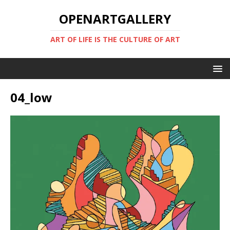
OPENARTGALLERY
ART OF LIFE IS THE CULTURE OF ART
04_low