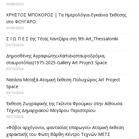
06/08/2026
ΧΡΗΣΤΟΣ ΜΠΟΚΟΡΟΣ | Τα Ημερολόγια-Εγκαίνια Έκθεσης
στο ΦΟΥΓΑΡΟ
06/08/2026
Σ Ι Ω Π Ε Σ της Τέτας Χαντζάρα στη 9th Art_Thessaloniki
05/15/2026
Δημοσθένης Αγραφιώτης«Xαrtιά»(σταυροδρόμια,
σταυροτόπια)1975-2025-Gallery Art Project Space
05/15/2026
Νατάσα Μεταξά-Ατομική έκθεση-Πολυχώρος Art Project
Space
04/15/2026
Έκθεση Ζωγραφικής της Γκίλντα Φρούμκιν στην Αίθουσα
Τέχνης Δημαρχιακού Μεγάρου Περιστερίου
03/27/2026
«Φόβοι αρχέγονοι, φαντασίας επαρωγοί» Ατομική έκθεση
χαρακτικής του Φώτη Βάρθη-Κέντρο Τεχνών ΜΕΤΣ