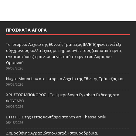
ΠΡΌΣΦΑΤΑ ΆΡΘΡΑ
Το Ιστορικό Αρχείο της Εθνικής Τράπεζας (ΙΑ/ΕΤΕ) φιλοξενεί έξι
σύγχρονους καλλιτέχνες με δημιουργίες τους (εικαστικά έργα,
εγκαταστάσεις) εμπνευσμένες από το έργο του Λάμπρου
Ορφανού
06/08/2026
Νύχτα Μουσείων στο Ιστορικό Αρχείο της Εθνικής Τράπεζας και
06/08/2026
ΧΡΗΣΤΟΣ ΜΠΟΚΟΡΟΣ | Τα Ημερολόγια-Εγκαίνια Έκθεσης στο
ΦΟΥΓΑΡΟ
06/08/2026
Σ Ι Ω Π Ε Σ της Τέτας Χαντζάρα στη 9th Art_Thessaloniki
05/15/2026
Δημοσθένης Αγραφιώτης«Xαrtιά»(σταυροδρόμια,