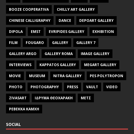
BOOZE COOPERATIVA
CHILLY ART GALLERY
CHINESE CALLIGRAPHY
DANCE
DEPOART GALLERY
DIPOLA
EMST
EVRIPIDES GALLERY
EXHIBITION
FILM
FOUGARO
GALLERY
GALLERY 7
GALLERY ARGO
GALLERY ROMA
IMAGE GALLERY
INTERVIEWS
KAPPATOS GALLERY
MEGART GALLERY
MOVIE
MUSEUM
NITRA GALLERY
PES POLYTROPON
PHOTO
PHOTOGRAPHY
PRESS
VAULT
VIDEO
ZIVASART
ΙΔΡΥΜΑ ΘΕΟΧΑΡΑΚΗ
ΜΕΤΣ
ΡΕΒΕΚΚΑ ΚΑΜΧΗ
SOCIAL